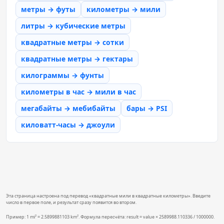
метры → футы
километры → мили
литры → кубические метры
квадратные метры → сотки
квадратные метры → гектары
килограммы → фунты
километры в час → мили в час
мегабайты → мебибайты
бары → PSI
киловатт-часы → джоули
Эта страница настроена под перевод «квадратные мили в квадратные километры». Введите
число в первое поле, и результат сразу появится во втором.
Пример: 1 mi² = 2.5899881103 km². Формула пересчёта: result = value × 2589988.110336 / 1000000.