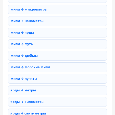
мили → микрометры
мили → нанометры
мили → ярды
мили → футы
мили → дюймы
мили → морские мили
мили → пункты
ярды → метры
ярды → километры
ярды → сантиметры