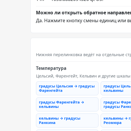
Можно ли открыть обратное направле
Да. Нажмите кнопку смены единиц или в
Нижняя перелинковка ведёт на отдельные ст
Температура
Цельсий, Фаренгейт, Кельвин и другие шкалы
градусы Цельсия → градусы
градусы Цель
Фаренгейта
кельвины
градусы Фаренгейта →
градусы Фаре
кельвины
градусы Ранк
кельвины → градусы
кельвины → 
Ранкина
Реомюра