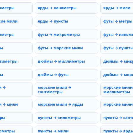
ометры
ярды → нанометры
ярды → мили
кие мили
ярды → пункты
футы → метры
иметры
футы → микрометры
футы → наном
мы
футы → морские мили
футы → пункт
тиметры
дюймы → миллиметры
дюймы → мик
ды
дюймы → футы
дюймы → мор
и →
морские мили →
морские мили
сантиметры
миллиметры
и → мили
морские мили → ярды
морские мили
тры
пункты → километры
пункты → сан
нометры
пункты → мили
пункты → ярд