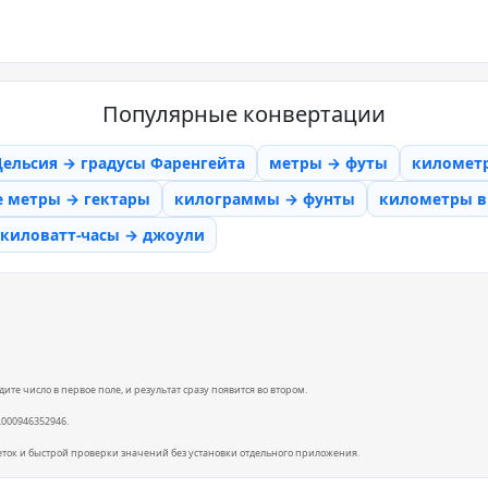
Популярные конвертации
Цельсия → градусы Фаренгейта
метры → футы
километ
е метры → гектары
килограммы → фунты
километры в 
киловатт-часы → джоули
те число в первое поле, и результат сразу появится во втором.
0.000946352946.
еток и быстрой проверки значений без установки отдельного приложения.