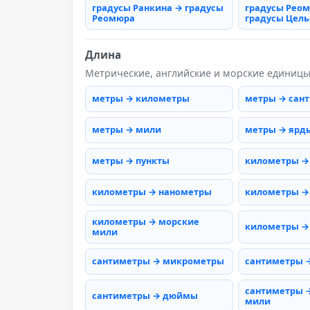
градусы Ранкина → градусы
градусы Рео
Реомюра
градусы Цель
Длина
Метрические, английские и морские единиц
метры → километры
метры → сан
метры → мили
метры → ярд
метры → пункты
километры →
километры → нанометры
километры →
километры → морские
километры →
мили
сантиметры → микрометры
сантиметры 
сантиметры 
сантиметры → дюймы
мили