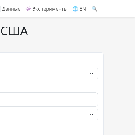
🔍
 Данные
👾 Эксперименты
🌐 EN
ы США