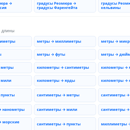
мюра →
градусы Реомюра →
градусы Реом
сия
градусы Фаренгейта
кельвины
ы длины
тиметры
метры → миллиметры
метры → мик
ы
метры → футы
метры → дюй
 метры
километры → сантиметры
километры →
 мили
километры → ярды
километры → 
 пункты
сантиметры → метры
сантиметры →
→ нанометры
сантиметры → мили
сантиметры →
→ морские
сантиметры → пункты
миллиметры 