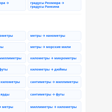
юра →
градусы Реомюра →
градусы Ранкина
рометры
метры → нанометры
мы
метры → морские мили
 миллиметры
километры → микрометры
футы
километры → дюймы
 километры
сантиметры → миллиметры
 ярды
сантиметры → футы
→ метры
миллиметры → километры