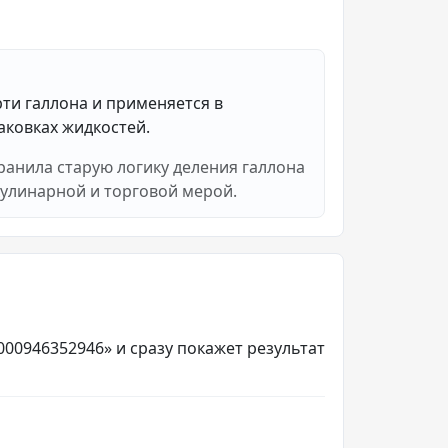
ти галлона и применяется в
аковках жидкостей.
ранила старую логику деления галлона
 кулинарной и торговой мерой.
.000946352946» и сразу покажет результат