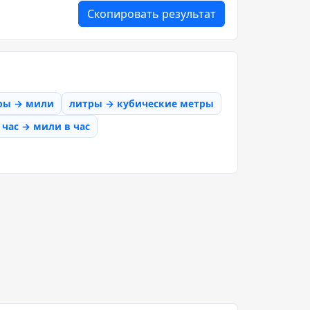
Скопировать результат
ры → мили
литры → кубические метры
час → мили в час