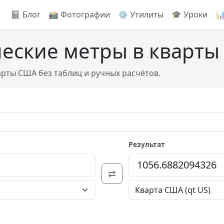
📓 Блог
📸️ Фотографии
⚙️ Утилиты
🎓 Уроки

ческие метры в кварт
арты США без таблиц и ручных расчётов.
Результат
⇄