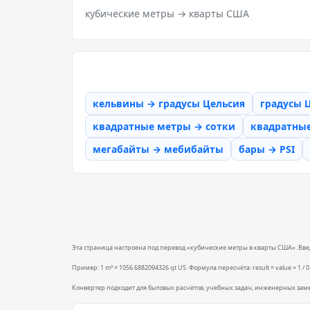
кубические метры → кварты США
кельвины → градусы Цельсия
градусы 
квадратные метры → сотки
квадратны
мегабайты → мебибайты
бары → PSI
Эта страница настроена под перевод «кубические метры в кварты США». Введи
Пример: 1 m³ = 1056.6882094326 qt US. Формула пересчёта: result = value × 1 / 
Конвертер подходит для бытовых расчётов, учебных задач, инженерных зам