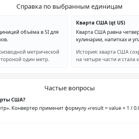
Справка по выбранным единицам
Кварта США (qt US)
иницей объёма в SI для
Кварта США равна четвер
зов.
кулинарии, напитках и уп
роизводной метрической
История: кварта США сох
стороной один метр.
на четыре части и стала
Частые вопросы
арты США?
р». Конвертер применит формулу «result = value × 1 / 0