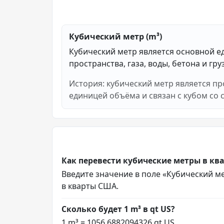
Кубический метр (m³)
Кубический метр является основной ед
пространства, газа, воды, бетона и гру
История: кубический метр является п
единицей объёма и связан с кубом со 
Как перевести кубические метры в кв
Введите значение в поле «Кубический мет
в кварты США.
Сколько будет 1 m³ в qt US?
1 m³ = 1056.6882094326 qt US.