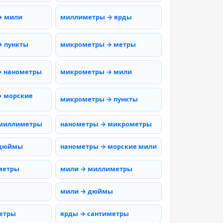
→ мили
миллиметры → ярды
 пункты
микрометры → метры
→ нанометры
микрометры → мили
 морские
микрометры → пункты
 миллиметры
нанометры → микрометры
 дюймы
нанометры → морские мили
метры
мили → миллиметры
мили → дюймы
етры
ярды → сантиметры