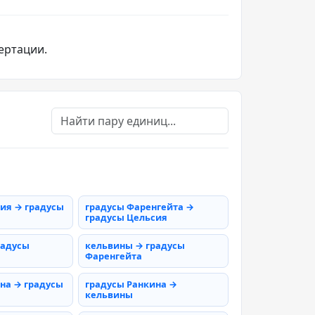
ертации.
ия → градусы
градусы Фаренгейта →
градусы Цельсия
радусы
кельвины → градусы
Фаренгейта
на → градусы
градусы Ранкина →
кельвины