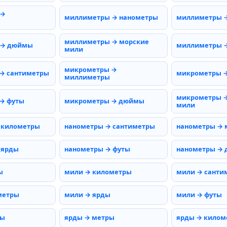
 →
миллиметры → нанометры
миллиметры 
миллиметры → морские
 → дюймы
миллиметры →
мили
микрометры →
→ сантиметры
микрометры 
миллиметры
микрометры →
→ футы
микрометры → дюймы
мили
 километры
нанометры → сантиметры
нанометры →
 ярды
нанометры → футы
нанометры →
ы
мили → километры
мили → санти
метры
мили → ярды
мили → футы
ты
ярды → метры
ярды → килом