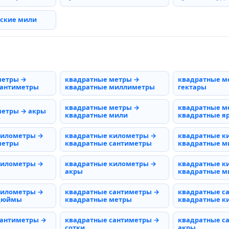
рские мили
метры →
квадратные метры →
квадратные м
сантиметры
квадратные миллиметры
гектары
квадратные метры →
квадратные м
метры → акры
квадратные мили
квадратные я
километры →
квадратные километры →
квадратные к
метры
квадратные сантиметры
квадратные 
километры →
квадратные километры →
квадратные к
акры
квадратные м
километры →
квадратные сантиметры →
квадратные с
 дюймы
квадратные метры
квадратные к
сантиметры →
квадратные сантиметры →
квадратные с
сотки
акры