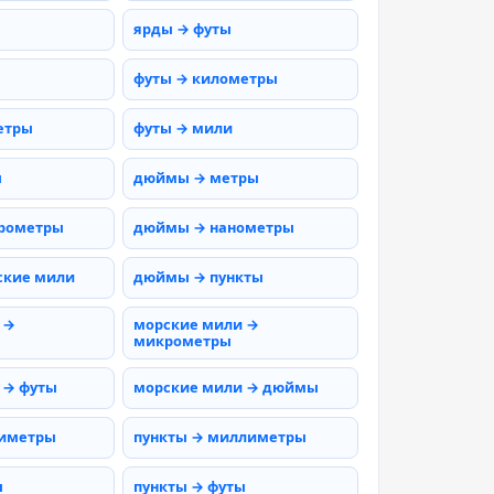
ярды → футы
футы → километры
етры
футы → мили
ы
дюймы → метры
рометры
дюймы → нанометры
ские мили
дюймы → пункты
 →
морские мили →
микрометры
 → футы
морские мили → дюймы
тиметры
пункты → миллиметры
ы
пункты → футы