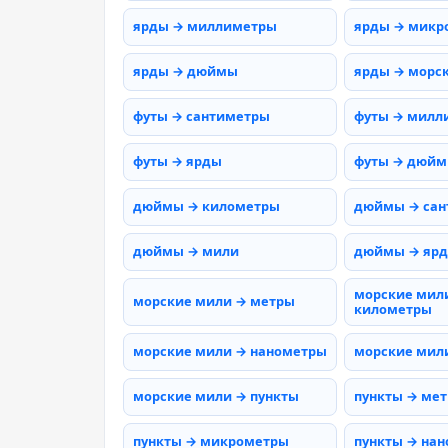
ярды → миллиметры
ярды → микр
ярды → дюймы
ярды → морс
футы → сантиметры
футы → милл
футы → ярды
футы → дюй
дюймы → километры
дюймы → сан
дюймы → мили
дюймы → яр
морские мил
морские мили → метры
километры
морские мили → нанометры
морские мил
морские мили → пункты
пункты → ме
пункты → микрометры
пункты → на