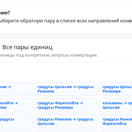
ние?
ыберите обратную пару в списке всех направлений конв
Все пары единиц
раницы под конкретные запросы конвертации.
сия →
градусы Цельсия → градусы
градусы Цельс
Ранкина
Реомюра
нгейта →
градусы Фаренгейта →
кельвины → г
ина
градусы Реомюра
Цельсия
градусы
градусы Ранкина → градусы
градусы Ранки
Цельсия
Фаренгейта