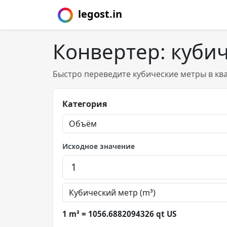
legost.in
Конвертер: куби
Быстро переведите кубические метры в кв
Категория
Исходное значение
1 m³ = 1056.6882094326 qt US