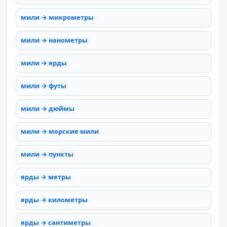
мили → микрометры
мили → нанометры
мили → ярды
мили → футы
мили → дюймы
мили → морские мили
мили → пункты
ярды → метры
ярды → километры
ярды → сантиметры