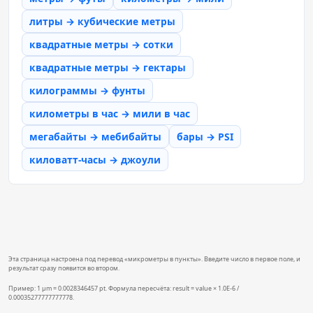
литры → кубические метры
квадратные метры → сотки
квадратные метры → гектары
килограммы → фунты
километры в час → мили в час
мегабайты → мебибайты
бары → PSI
киловатт-часы → джоули
Эта страница настроена под перевод «микрометры в пункты». Введите число в первое поле, и
результат сразу появится во втором.
Пример: 1 µm = 0.0028346457 pt. Формула пересчёта: result = value × 1.0E-6 /
0.00035277777777778.