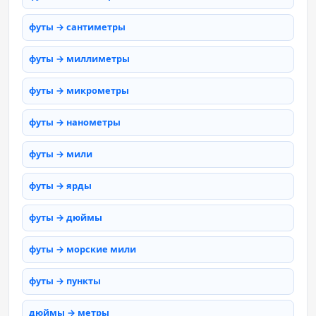
футы → сантиметры
футы → миллиметры
футы → микрометры
футы → нанометры
футы → мили
футы → ярды
футы → дюймы
футы → морские мили
футы → пункты
дюймы → метры