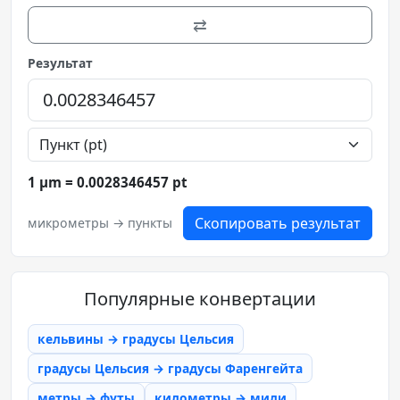
⇄
Результат
1 µm = 0.0028346457 pt
Скопировать результат
микрометры → пункты
Популярные конвертации
кельвины → градусы Цельсия
градусы Цельсия → градусы Фаренгейта
метры → футы
километры → мили