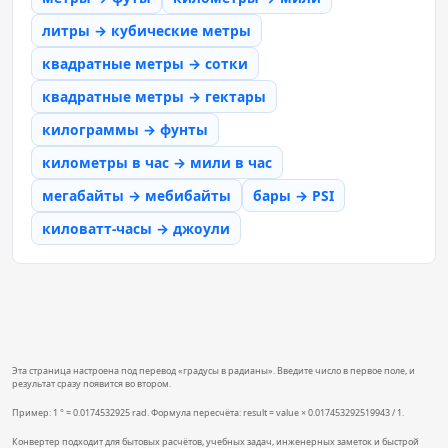
литры → кубические метры
квадратные метры → сотки
квадратные метры → гектары
килограммы → фунты
километры в час → мили в час
мегабайты → мебибайты
бары → PSI
киловатт-часы → джоули
Эта страница настроена под перевод «градусы в радианы». Введите число в первое поле, и
результат сразу появится во втором.
Пример: 1 ° = 0.0174532925 rad. Формула пересчёта: result = value × 0.017453292519943 / 1.
Конвертер подходит для бытовых расчётов, учебных задач, инженерных заметок и быстрой