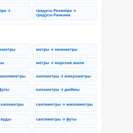
юра →
градусы Реомюра →
градусы Ранкина
рометры
метры → нанометры
мы
метры → морские мили
 миллиметры
километры → микрометры
футы
километры → дюймы
 километры
сантиметры → миллиметры
 ярды
сантиметры → футы