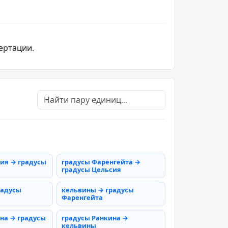
ертации.
ия → градусы
градусы Фаренгейта →
градусы Цельсия
радусы
кельвины → градусы
Фаренгейта
на → градусы
градусы Ранкина →
кельвины