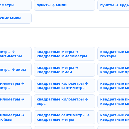
нометры
пункты → мили
пункты → ярд
рские мили
метры →
квадратные метры →
квадратные м
сантиметры
квадратные миллиметры
гектары
квадратные метры →
квадратные м
метры → акры
квадратные мили
квадратные я
километры →
квадратные километры →
квадратные к
метры
квадратные сантиметры
квадратные 
километры →
квадратные километры →
квадратные к
акры
квадратные м
километры →
квадратные сантиметры →
квадратные с
 дюймы
квадратные метры
квадратные к