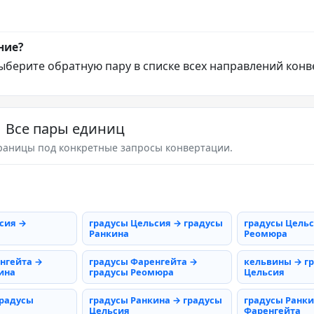
ние?
ыберите обратную пару в списке всех направлений конв
Все пары единиц
раницы под конкретные запросы конвертации.
сия →
градусы Цельсия → градусы
градусы Цельс
Ранкина
Реомюра
нгейта →
градусы Фаренгейта →
кельвины → г
ина
градусы Реомюра
Цельсия
градусы
градусы Ранкина → градусы
градусы Ранки
Цельсия
Фаренгейта