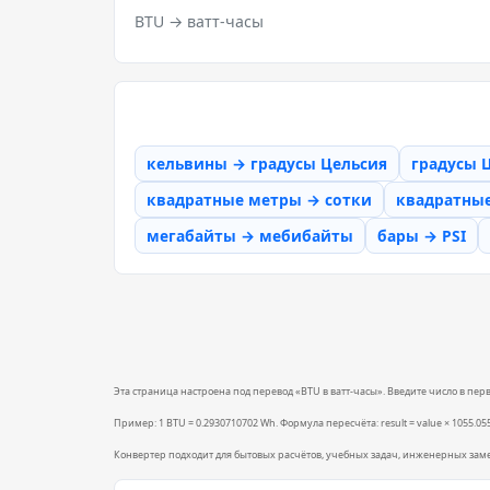
BTU → ватт-часы
кельвины → градусы Цельсия
градусы 
квадратные метры → сотки
квадратны
мегабайты → мебибайты
бары → PSI
Эта страница настроена под перевод «BTU в ватт-часы». Введите число в перво
Пример: 1 BTU = 0.2930710702 Wh. Формула пересчёта: result = value × 1055.055
Конвертер подходит для бытовых расчётов, учебных задач, инженерных зам