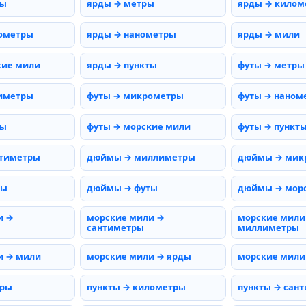
ты
ярды → метры
ярды → килом
ометры
ярды → нанометры
ярды → мили
кие мили
ярды → пункты
футы → метры
иметры
футы → микрометры
футы → наном
мы
футы → морские мили
футы → пункт
тиметры
дюймы → миллиметры
дюймы → мик
ды
дюймы → футы
дюймы → мор
и →
морские мили →
морские мили
сантиметры
миллиметры
и → мили
морские мили → ярды
морские мили
тры
пункты → километры
пункты → сан