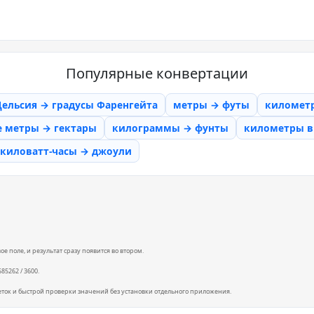
Популярные конвертации
Цельсия → градусы Фаренгейта
метры → футы
километ
е метры → гектары
килограммы → фунты
километры в 
киловатт-часы → джоули
е поле, и результат сразу появится во втором.
85262 / 3600.
еток и быстрой проверки значений без установки отдельного приложения.