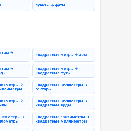
ы
пункты → футы
етры →
квадратные метры → ары
етры →
квадратные метры →
рды
квадратные футы
илометры →
квадратные километры →
миллиметры
гектары
илометры →
квадратные километры →
или
квадратные ярды
антиметры →
квадратные сантиметры →
илометры
квадратные миллиметры