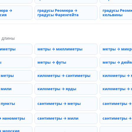
мюра →
градусы Реомюра →
градусы Реом
сия
градусы Фаренгейта
кельвины
ы длины
тиметры
метры → миллиметры
метры → мик
ы
метры → футы
метры → дюй
 метры
километры → сантиметры
километры →
 мили
километры → ярды
километры → 
 пункты
сантиметры → метры
сантиметры →
→ нанометры
сантиметры → мили
сантиметры →
→ морские