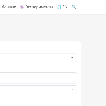
🔍
 Данные
👾 Эксперименты
🌐 EN