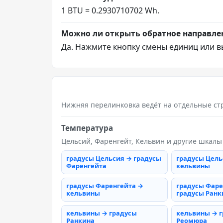
1 BTU = 0.2930710702 Wh.
Можно ли открыть обратное направле
Да. Нажмите кнопку смены единиц или в
Нижняя перелинковка ведёт на отдельные ст
Температура
Цельсий, Фаренгейт, Кельвин и другие шкалы
градусы Цельсия → градусы
градусы Цель
Фаренгейта
кельвины
градусы Фаренгейта →
градусы Фаре
кельвины
градусы Ранк
кельвины → градусы
кельвины → 
Ранкина
Реомюра