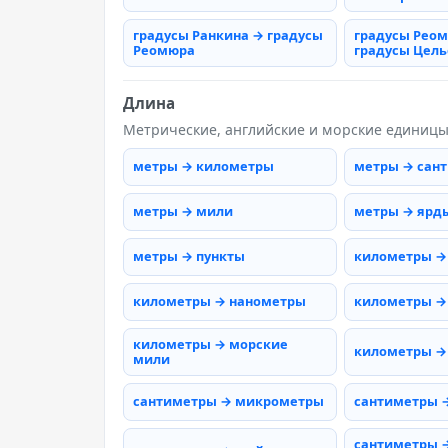
градусы Ранкина → градусы
градусы Рео
Реомюра
градусы Цель
Длина
Метрические, английские и морские единиц
метры → километры
метры → сан
метры → мили
метры → ярд
метры → пункты
километры →
километры → нанометры
километры →
километры → морские
километры →
мили
сантиметры → микрометры
сантиметры 
сантиметры 