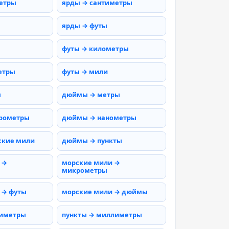
етры
ярды → сантиметры
ярды → футы
футы → километры
етры
футы → мили
ы
дюймы → метры
рометры
дюймы → нанометры
ские мили
дюймы → пункты
 →
морские мили →
микрометры
 → футы
морские мили → дюймы
тиметры
пункты → миллиметры