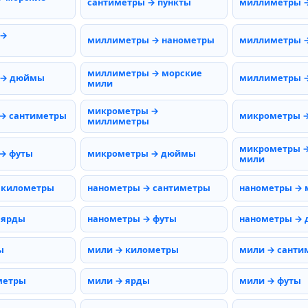
сантиметры → пункты
миллиметры 
 →
миллиметры → нанометры
миллиметры 
миллиметры → морские
 → дюймы
миллиметры →
мили
микрометры →
→ сантиметры
микрометры 
миллиметры
микрометры →
→ футы
микрометры → дюймы
мили
 километры
нанометры → сантиметры
нанометры →
 ярды
нанометры → футы
нанометры →
ы
мили → километры
мили → санти
метры
мили → ярды
мили → футы