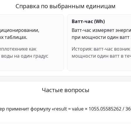
Справка по выбранным единицам
Ватт-час (Wh)
ндиционировании,
Ватт-час измеряет энерг
х таблицах.
при мощности один ватт 
еплотехнике как
История: ватт-час возник
 воды на один градус
мощности один ватт в те
Частые вопросы
р применит формулу «result = value × 1055.05585262 / 36