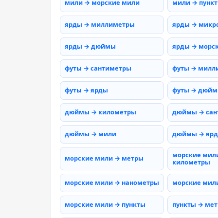
мили → морские мили
мили → пунк
ярды → миллиметры
ярды → микр
ярды → дюймы
ярды → морс
футы → сантиметры
футы → милл
футы → ярды
футы → дюй
дюймы → километры
дюймы → сан
дюймы → мили
дюймы → яр
морские мил
морские мили → метры
километры
морские мили → нанометры
морские мил
морские мили → пункты
пункты → ме