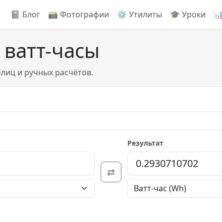
📓 Блог
📸️ Фотографии
⚙️ Утилиты
🎓 Уроки

 ватт-часы
блиц и ручных расчётов.
Результат
⇄