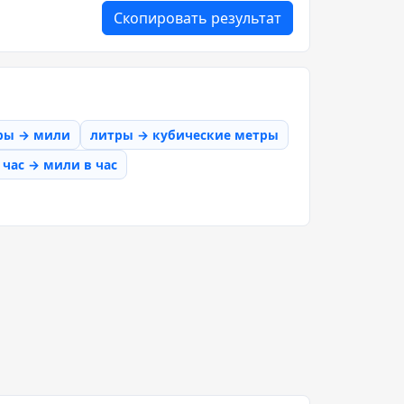
Скопировать результат
ры → мили
литры → кубические метры
час → мили в час