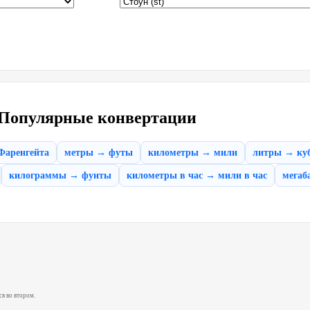
Популярные конвертации
Фаренгейта
метры → футы
километры → мили
литры → ку
килограммы → фунты
километры в час → мили в час
мегаб
ся во втором.