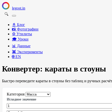
legost.in
🔍
📓 Блог
📸️ Фотографии
⚙️ Утилиты
🎓 Уроки
📊 Данные
👾 Эксперименты
🌐 EN
Конвертер: караты в стоуны
Быстро переведите караты в стоуны без таблиц и ручных расчёт
Категория
Исходное значение