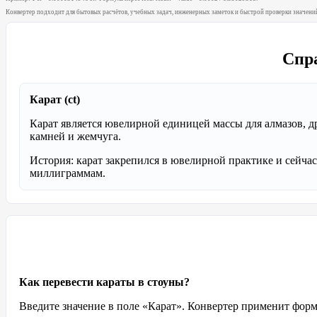
Конвертер подходит для бытовых расчётов, учебных задач, инженерных заметок и быстрой проверки значений
Спр
Карат (ct)
Карат является ювелирной единицей массы для алмазов, 
камней и жемчуга.
История: карат закрепился в ювелирной практике и сейчас
миллиграммам.
Как перевести караты в стоуны?
Введите значение в поле «Карат». Конвертер применит формулу