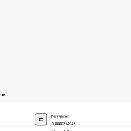
ов.
Результат
⇄