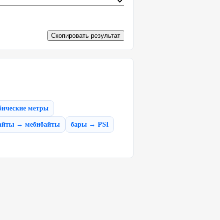
Скопировать результат
бические метры
айты → мебибайты
бары → PSI