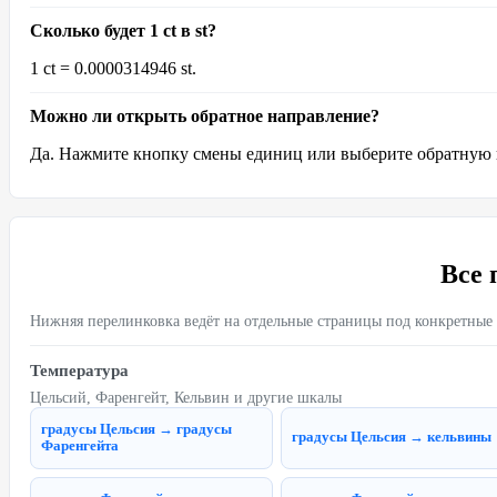
Сколько будет 1 ct в st?
1 ct = 0.0000314946 st.
Можно ли открыть обратное направление?
Да. Нажмите кнопку смены единиц или выберите обратную п
Все 
Нижняя перелинковка ведёт на отдельные страницы под конкретные
Температура
Цельсий, Фаренгейт, Кельвин и другие шкалы
градусы Цельсия → градусы
градусы Цельсия → кельвины
Фаренгейта