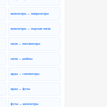
нанометры → микрометры
нанометры → морские мили
мили → миллиметры
мили → дюймы
ярды → сантиметры
ярды → футы
футы → километры