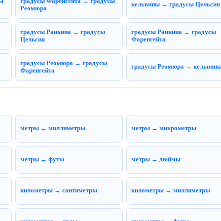
ы
градусы Фаренгейта → градусы
кельвины → градусы Цельсия
Реомюра
градусы Ранкина → градусы
градусы Ранкина → градусы
Цельсия
Фаренгейта
градусы Реомюра → градусы
градусы Реомюра → кельвин
Фаренгейта
метры → миллиметры
метры → микрометры
метры → футы
метры → дюймы
километры → сантиметры
километры → миллиметры