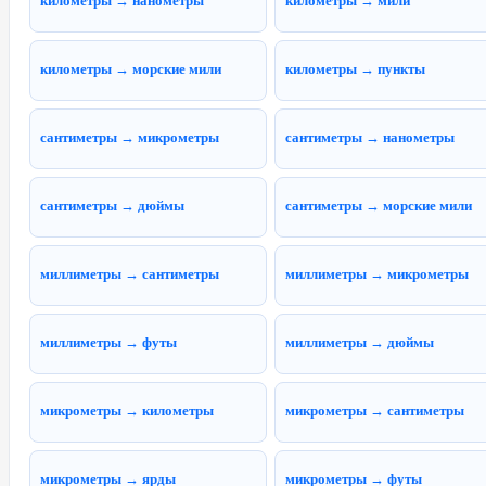
километры → нанометры
километры → мили
километры → морские мили
километры → пункты
сантиметры → микрометры
сантиметры → нанометры
сантиметры → дюймы
сантиметры → морские мили
миллиметры → сантиметры
миллиметры → микрометры
миллиметры → футы
миллиметры → дюймы
микрометры → километры
микрометры → сантиметры
микрометры → ярды
микрометры → футы