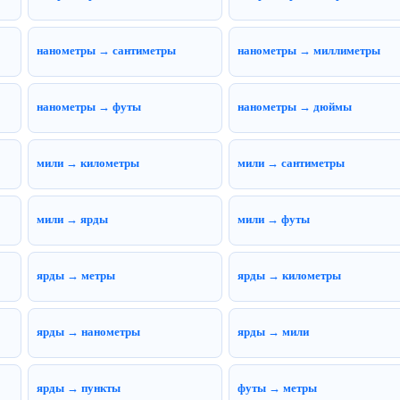
нанометры → сантиметры
нанометры → миллиметры
нанометры → футы
нанометры → дюймы
мили → километры
мили → сантиметры
мили → ярды
мили → футы
ярды → метры
ярды → километры
ярды → нанометры
ярды → мили
ярды → пункты
футы → метры