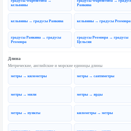
градусы Фаренгейта →
градусы Фаренгейта → градус
кельвины
Ранкина
кельвины → градусы Ранкина
кельвины → градусы Реомюра
градусы Ранкина → градусы
градусы Реомюра → градусы
Реомюра
Цельсия
Длина
Метрические, английские и морские единицы длины
метры → километры
метры → сантиметры
метры → мили
метры → ярды
метры → пункты
километры → метры