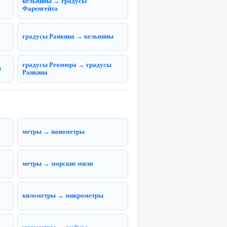
кельвины → градусы
Фаренгейта
градусы Ранкина → кельвины
градусы Реомюра → градусы
ы
Ранкина
метры → нанометры
метры → морские мили
километры → микрометры