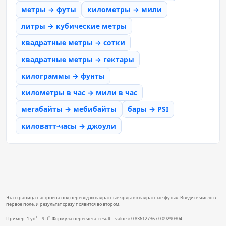
метры → футы
километры → мили
литры → кубические метры
квадратные метры → сотки
квадратные метры → гектары
килограммы → фунты
километры в час → мили в час
мегабайты → мебибайты
бары → PSI
киловатт-часы → джоули
Эта страница настроена под перевод «квадратные ярды в квадратные футы». Введите число в
первое поле, и результат сразу появится во втором.
Пример: 1 yd² = 9 ft². Формула пересчёта: result = value × 0.83612736 / 0.09290304.