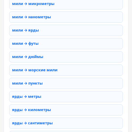
мили → микрометры
мили → нанометры
мили → ярды
мили → футы
мили → дюймы
мили → морские мили
мили → пункты
ярды → метры
ярды → километры
ярды → сантиметры