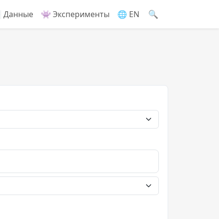
🔍
 Данные
👾 Эксперименты
🌐 EN