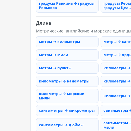
градусы Ранкина → градусы
градусы Рео
Реомюра
градусы Цель
Длина
Метрические, английские и морские единиц
метры → километры
метры → сан
метры → мили
метры → ярд
метры → пункты
километры →
километры → нанометры
километры →
километры → морские
километры →
мили
сантиметры → микрометры
сантиметры 
сантиметры 
сантиметры → дюймы
мили