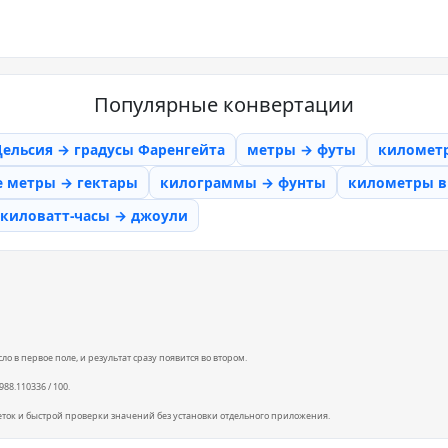
Популярные конвертации
Цельсия → градусы Фаренгейта
метры → футы
километ
е метры → гектары
килограммы → фунты
километры в 
киловатт-часы → джоули
о в первое поле, и результат сразу появится во втором.
988.110336 / 100.
еток и быстрой проверки значений без установки отдельного приложения.