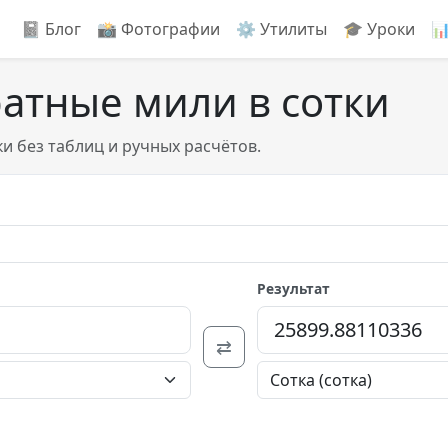
📓 Блог
📸️ Фотографии
⚙️ Утилиты
🎓 Уроки

ратные мили в сотки
и без таблиц и ручных расчётов.
Результат
⇄