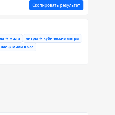
Скопировать результат
ры → мили
литры → кубические метры
час → мили в час