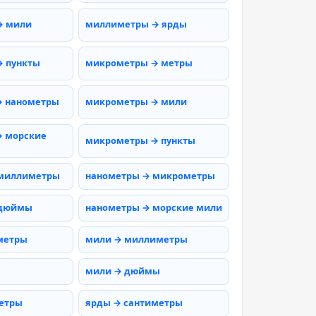
→ мили
миллиметры → ярды
 пункты
микрометры → метры
→ нанометры
микрометры → мили
 морские
микрометры → пункты
 миллиметры
нанометры → микрометры
 дюймы
нанометры → морские мили
метры
мили → миллиметры
мили → дюймы
етры
ярды → сантиметры