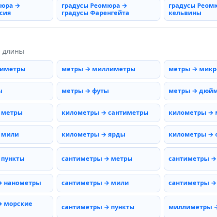
мюра →
градусы Реомюра →
градусы Реом
сия
градусы Фаренгейта
кельвины
ы длины
тиметры
метры → миллиметры
метры → мик
ы
метры → футы
метры → дюй
 метры
километры → сантиметры
километры →
 мили
километры → ярды
километры → 
 пункты
сантиметры → метры
сантиметры →
→ нанометры
сантиметры → мили
сантиметры →
→ морские
сантиметры → пункты
миллиметры 