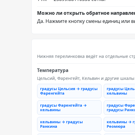
Можно ли открыть обратное направле
Да. Нажмите кнопку смены единиц или в
Нижняя перелинковка ведёт на отдельные ст
Температура
Цельсий, Фаренгейт, Кельвин и другие шкалы
градусы Цельсия → градусы
градусы Цель
Фаренгейта
кельвины
градусы Фаренгейта →
градусы Фаре
кельвины
градусы Ранк
кельвины → градусы
кельвины → 
Ранкина
Реомюра