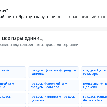
ние?
ыберите обратную пару в списке всех направлений конв
Все пары единиц
раницы под конкретные запросы конвертации.
сия →
градусы Цельсия → градусы
градусы Цельс
Ранкина
Реомюра
нгейта →
градусы Фаренгейта →
кельвины → г
ина
градусы Реомюра
Цельсия
градусы
градусы Ранкина → градусы
градусы Ранки
Цельсия
Фаренгейта