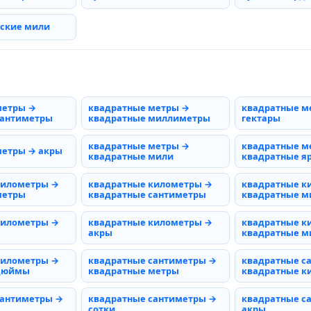
рские мили
метры →
квадратные метры →
квадратные м
сантиметры
квадратные миллиметры
гектары
квадратные метры →
квадратные м
метры → акры
квадратные мили
квадратные я
километры →
квадратные километры →
квадратные к
метры
квадратные сантиметры
квадратные 
километры →
квадратные километры →
квадратные к
акры
квадратные м
километры →
квадратные сантиметры →
квадратные с
 дюймы
квадратные метры
квадратные к
сантиметры →
квадратные сантиметры →
квадратные с
сотки
акры