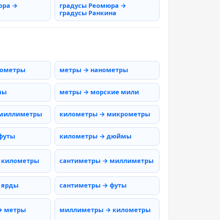
юра →
градусы Реомюра →
градусы Ранкина
рометры
метры → нанометры
мы
метры → морские мили
 миллиметры
километры → микрометры
футы
километры → дюймы
 километры
сантиметры → миллиметры
 ярды
сантиметры → футы
→ метры
миллиметры → километры