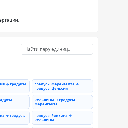
ертации.
ия → градусы
градусы Фаренгейта →
градусы Цельсия
радусы
кельвины → градусы
Фаренгейта
на → градусы
градусы Ранкина →
кельвины