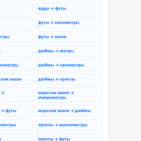
ярды → футы
футы → километры
етры
футы → мили
ы
дюймы → метры
рометры
дюймы → нанометры
ские мили
дюймы → пункты
 →
морские мили →
микрометры
 → футы
морские мили → дюймы
тиметры
пункты → миллиметры
ы
пункты → футы