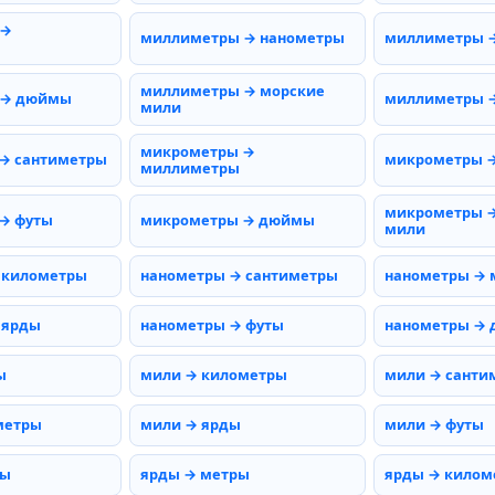
 →
миллиметры → нанометры
миллиметры 
миллиметры → морские
 → дюймы
миллиметры →
мили
микрометры →
→ сантиметры
микрометры 
миллиметры
микрометры →
→ футы
микрометры → дюймы
мили
 километры
нанометры → сантиметры
нанометры →
 ярды
нанометры → футы
нанометры →
ы
мили → километры
мили → санти
метры
мили → ярды
мили → футы
ты
ярды → метры
ярды → килом