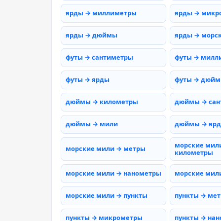
ярды → миллиметры
ярды → микр
ярды → дюймы
ярды → морс
футы → сантиметры
футы → милл
футы → ярды
футы → дюй
дюймы → километры
дюймы → сан
дюймы → мили
дюймы → яр
морские мил
морские мили → метры
километры
морские мили → нанометры
морские мил
морские мили → пункты
пункты → ме
пункты → микрометры
пункты → на