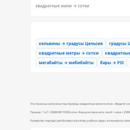
квадратные мили → сотки
кельвины → градусы Цельсия
градусы 
квадратные метры → сотки
квадратны
мегабайты → мебибайты
бары → PSI
Эта страница настроена под перевод «квадратные мили в сотки». Введите числ
Пример: 1 mi² = 25899.88110336 сотка. Формула пересчёта: result = value × 2589
Конвертер подходит для бытовых расчётов, учебных задач, инженерных зам