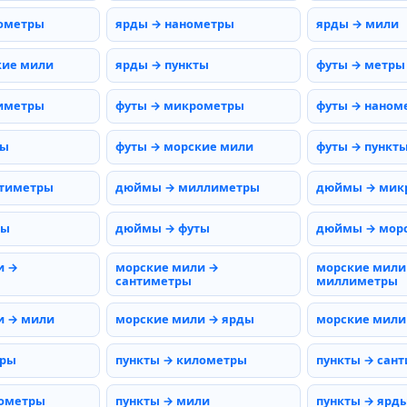
ометры
ярды → нанометры
ярды → мили
кие мили
ярды → пункты
футы → метры
иметры
футы → микрометры
футы → наном
мы
футы → морские мили
футы → пункт
тиметры
дюймы → миллиметры
дюймы → мик
ды
дюймы → футы
дюймы → мор
и →
морские мили →
морские мили
сантиметры
миллиметры
и → мили
морские мили → ярды
морские мили
тры
пункты → километры
пункты → сан
нометры
пункты → мили
пункты → ярд