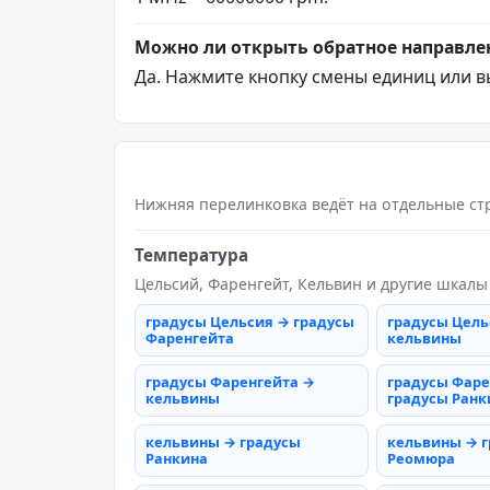
Можно ли открыть обратное направле
Да. Нажмите кнопку смены единиц или в
Нижняя перелинковка ведёт на отдельные ст
Температура
Цельсий, Фаренгейт, Кельвин и другие шкалы
градусы Цельсия → градусы
градусы Цель
Фаренгейта
кельвины
градусы Фаренгейта →
градусы Фаре
кельвины
градусы Ранк
кельвины → градусы
кельвины → 
Ранкина
Реомюра