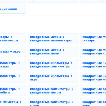
рские мили
метры →
квадратные метры →
квадратные м
сантиметры
квадратные миллиметры
гектары
квадратные метры →
квадратные м
метры → акры
квадратные мили
квадратные я
километры →
квадратные километры →
квадратные к
метры
квадратные сантиметры
квадратные 
километры →
квадратные километры →
квадратные к
акры
квадратные м
километры →
квадратные сантиметры →
квадратные с
 дюймы
квадратные метры
квадратные к
сантиметры →
квадратные сантиметры →
квадратные с
сотки
акры