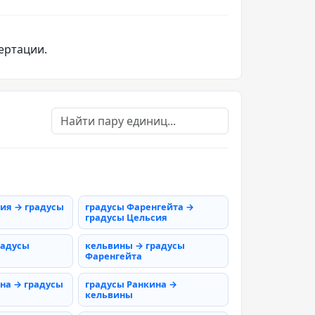
ертации.
ия → градусы
градусы Фаренгейта →
градусы Цельсия
радусы
кельвины → градусы
Фаренгейта
на → градусы
градусы Ранкина →
кельвины