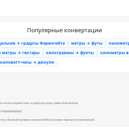
Популярные конвертации
Цельсия → градусы Фаренгейта
метры → футы
километ
е метры → гектары
килограммы → фунты
километры в 
киловатт-часы → джоули
 число в первое поле, и результат сразу появится во втором.
0.016666666666667.
еток и быстрой проверки значений без установки отдельного приложения.