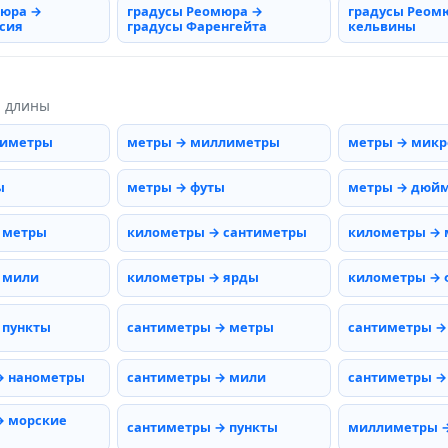
мюра →
градусы Реомюра →
градусы Реом
сия
градусы Фаренгейта
кельвины
ы длины
тиметры
метры → миллиметры
метры → мик
ы
метры → футы
метры → дюй
 метры
километры → сантиметры
километры →
 мили
километры → ярды
километры → 
 пункты
сантиметры → метры
сантиметры →
→ нанометры
сантиметры → мили
сантиметры →
→ морские
сантиметры → пункты
миллиметры 