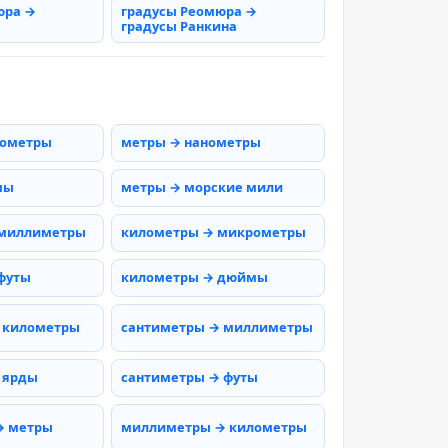
юра →
градусы Реомюра →
градусы Ранкина
рометры
метры → нанометры
мы
метры → морские мили
 миллиметры
километры → микрометры
футы
километры → дюймы
 километры
сантиметры → миллиметры
 ярды
сантиметры → футы
→ метры
миллиметры → километры