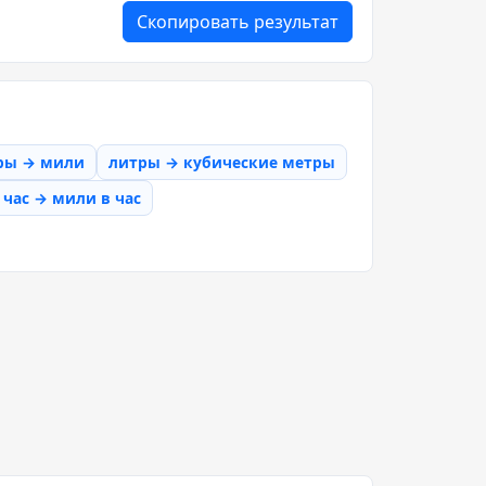
Скопировать результат
ры → мили
литры → кубические метры
час → мили в час