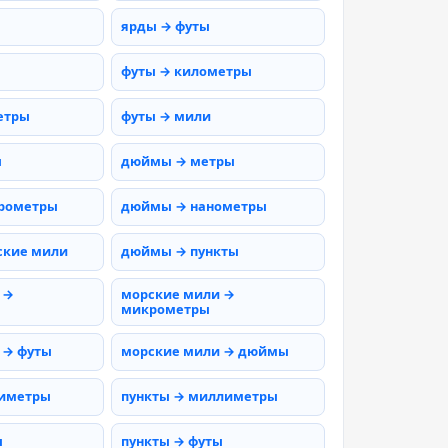
ярды → футы
футы → километры
етры
футы → мили
ы
дюймы → метры
рометры
дюймы → нанометры
ские мили
дюймы → пункты
 →
морские мили →
микрометры
 → футы
морские мили → дюймы
тиметры
пункты → миллиметры
ы
пункты → футы