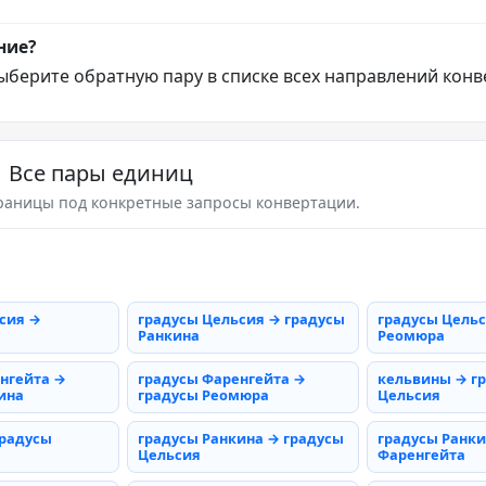
ние?
ыберите обратную пару в списке всех направлений конв
Все пары единиц
раницы под конкретные запросы конвертации.
сия →
градусы Цельсия → градусы
градусы Цельс
Ранкина
Реомюра
нгейта →
градусы Фаренгейта →
кельвины → г
ина
градусы Реомюра
Цельсия
градусы
градусы Ранкина → градусы
градусы Ранки
Цельсия
Фаренгейта