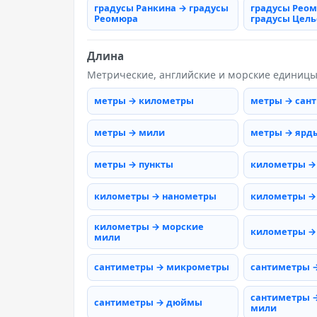
градусы Ранкина → градусы
градусы Рео
Реомюра
градусы Цель
Длина
Метрические, английские и морские единиц
метры → километры
метры → сан
метры → мили
метры → ярд
метры → пункты
километры →
километры → нанометры
километры →
километры → морские
километры →
мили
сантиметры → микрометры
сантиметры 
сантиметры 
сантиметры → дюймы
мили