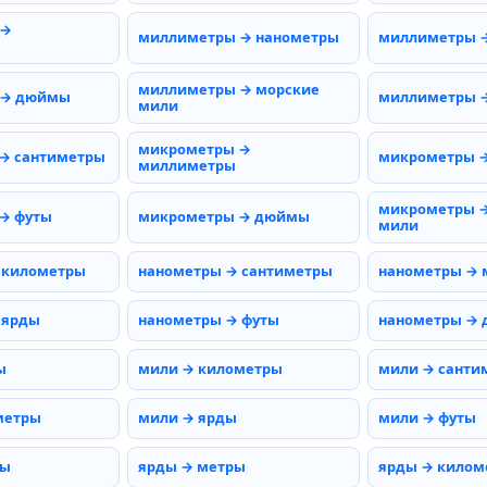
 →
миллиметры → нанометры
миллиметры 
миллиметры → морские
 → дюймы
миллиметры →
мили
микрометры →
→ сантиметры
микрометры 
миллиметры
микрометры →
→ футы
микрометры → дюймы
мили
 километры
нанометры → сантиметры
нанометры →
 ярды
нанометры → футы
нанометры →
ы
мили → километры
мили → санти
метры
мили → ярды
мили → футы
ты
ярды → метры
ярды → килом