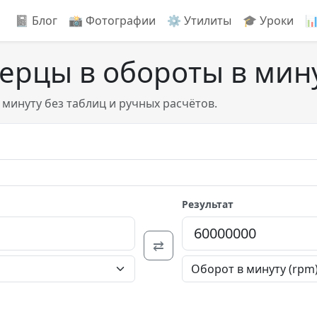
📓 Блог
📸️ Фотографии
⚙️ Утилиты
🎓 Уроки

герцы в обороты в мин
минуту без таблиц и ручных расчётов.
Результат
⇄