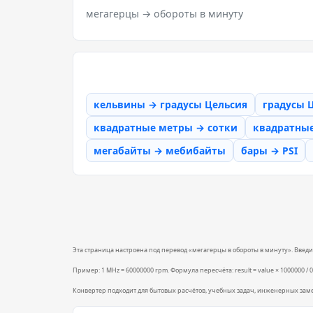
мегагерцы → обороты в минуту
кельвины → градусы Цельсия
градусы 
квадратные метры → сотки
квадратны
мегабайты → мебибайты
бары → PSI
Эта страница настроена под перевод «мегагерцы в обороты в минуту». Введите
Пример: 1 MHz = 60000000 rpm. Формула пересчёта: result = value × 1000000 / 
Конвертер подходит для бытовых расчётов, учебных задач, инженерных зам