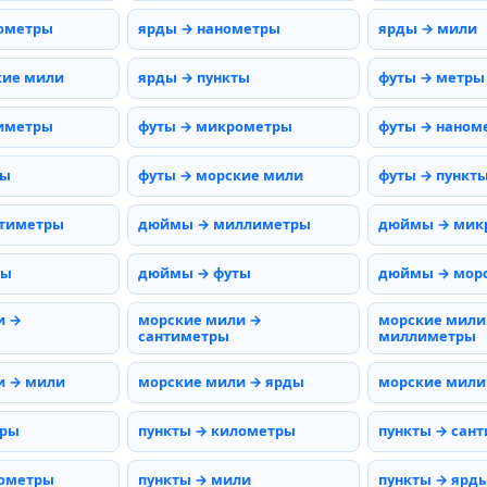
ометры
ярды → нанометры
ярды → мили
кие мили
ярды → пункты
футы → метры
иметры
футы → микрометры
футы → наном
мы
футы → морские мили
футы → пункт
тиметры
дюймы → миллиметры
дюймы → мик
ды
дюймы → футы
дюймы → мор
и →
морские мили →
морские мили
сантиметры
миллиметры
и → мили
морские мили → ярды
морские мили
тры
пункты → километры
пункты → сан
нометры
пункты → мили
пункты → ярд