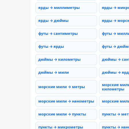
ярды → миллиметры
ярды → микр
ярды → дюймы
ярды → морс
футы → сантиметры
футы → милл
футы → ярды
футы → дюй
дюймы → километры
дюймы → сан
дюймы → мили
дюймы → яр
морские мил
морские мили → метры
километры
морские мили → нанометры
морские мил
морские мили → пункты
пункты → ме
пункты → микрометры
пункты → на