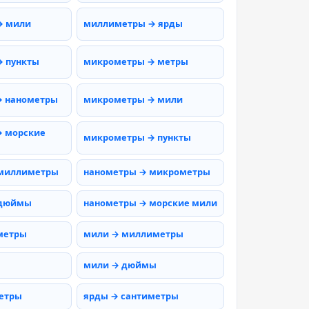
→ мили
миллиметры → ярды
 пункты
микрометры → метры
→ нанометры
микрометры → мили
 морские
микрометры → пункты
 миллиметры
нанометры → микрометры
 дюймы
нанометры → морские мили
метры
мили → миллиметры
мили → дюймы
етры
ярды → сантиметры