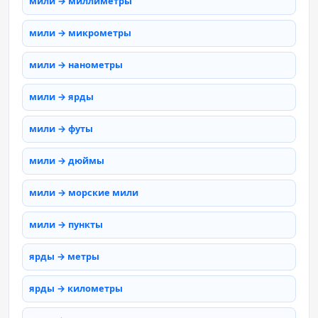
мили → миллиметры
мили → микрометры
мили → нанометры
мили → ярды
мили → футы
мили → дюймы
мили → морские мили
мили → пункты
ярды → метры
ярды → километры