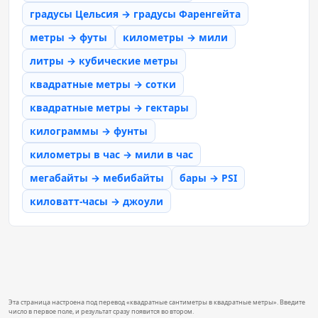
градусы Цельсия → градусы Фаренгейта
метры → футы
километры → мили
литры → кубические метры
квадратные метры → сотки
квадратные метры → гектары
килограммы → фунты
километры в час → мили в час
мегабайты → мебибайты
бары → PSI
киловатт-часы → джоули
Эта страница настроена под перевод «квадратные сантиметры в квадратные метры». Введите
число в первое поле, и результат сразу появится во втором.