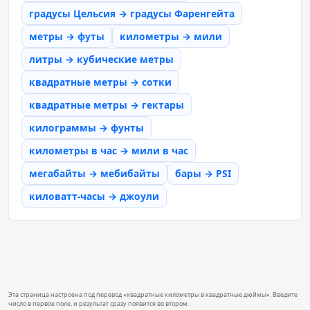
градусы Цельсия → градусы Фаренгейта
метры → футы
километры → мили
литры → кубические метры
квадратные метры → сотки
квадратные метры → гектары
килограммы → фунты
километры в час → мили в час
мегабайты → мебибайты
бары → PSI
киловатт-часы → джоули
Эта страница настроена под перевод «квадратные километры в квадратные дюймы». Введите
число в первое поле, и результат сразу появится во втором.