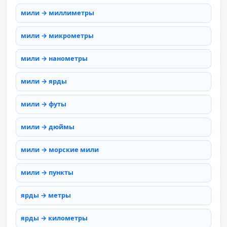
мили → миллиметры
мили → микрометры
мили → нанометры
мили → ярды
мили → футы
мили → дюймы
мили → морские мили
мили → пункты
ярды → метры
ярды → километры