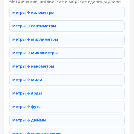
Метрические, английские и морские единицы длины
метры → километры
метры → сантиметры
метры → миллиметры
метры → микрометры
метры → нанометры
метры → мили
метры → ярды
метры → футы
метры → дюймы
метры → морские мили