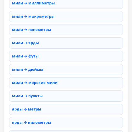
мили → миллиметры
мили → микрометры
мили → нанометры
мили → ярды
мили → футы
мили → дюймы
мили → морские мили
мили → пункты
ярды → метры
ярды → километры