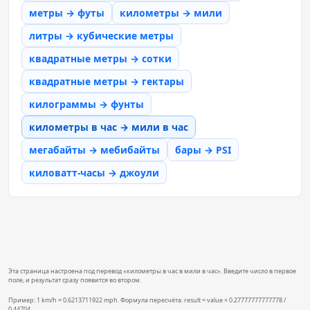
метры → футы
километры → мили
литры → кубические метры
квадратные метры → сотки
квадратные метры → гектары
килограммы → фунты
километры в час → мили в час
мегабайты → мебибайты
бары → PSI
киловатт-часы → джоули
Эта страница настроена под перевод «километры в час в мили в час». Введите число в первое
поле, и результат сразу появится во втором.
Пример: 1 km/h = 0.6213711922 mph. Формула пересчёта: result = value × 0.27777777777778 /
0.44704.