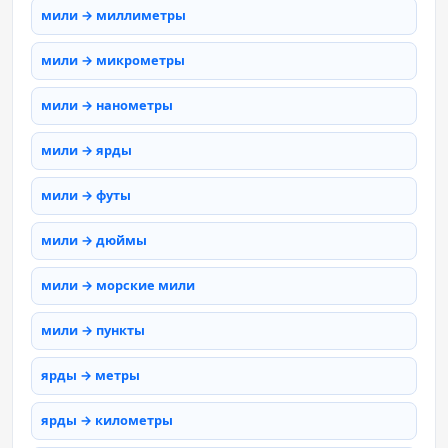
мили → миллиметры
мили → микрометры
мили → нанометры
мили → ярды
мили → футы
мили → дюймы
мили → морские мили
мили → пункты
ярды → метры
ярды → километры