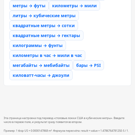
метры → футы
километры → мили
литры → кубические метры
квадратные метры → сотки
квадратные метры → гектары
килограммы → фунты
километры в час → мили в час
мегабайты → мебибайты
бары → PSI
киловатт-часы → джоули
Эта страница настроена под перевод «столовые ложки США в кубические метры». Введите
число в первое поле, и результат сразу появится во втором.
Пример: 1 tbsp US = 0.0000147868 m³. Формула пересчёта: result = value × 1.478676478125E-5 / 1.