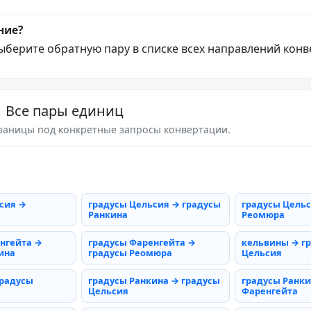
ние?
ыберите обратную пару в списке всех направлений конв
Все пары единиц
раницы под конкретные запросы конвертации.
сия →
градусы Цельсия → градусы
градусы Цельс
Ранкина
Реомюра
нгейта →
градусы Фаренгейта →
кельвины → г
ина
градусы Реомюра
Цельсия
градусы
градусы Ранкина → градусы
градусы Ранки
Цельсия
Фаренгейта