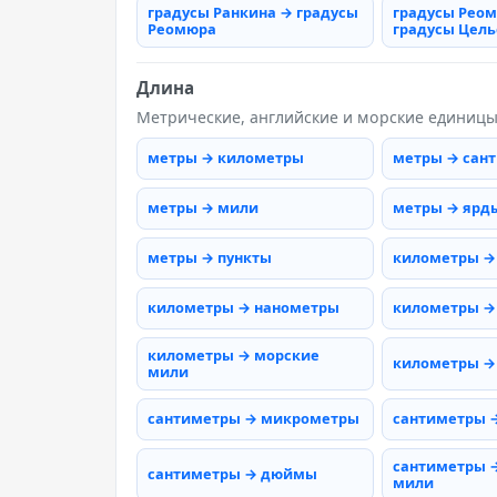
градусы Ранкина → градусы
градусы Рео
Реомюра
градусы Цель
Длина
Метрические, английские и морские единиц
метры → километры
метры → сан
метры → мили
метры → ярд
метры → пункты
километры →
километры → нанометры
километры →
километры → морские
километры →
мили
сантиметры → микрометры
сантиметры 
сантиметры 
сантиметры → дюймы
мили