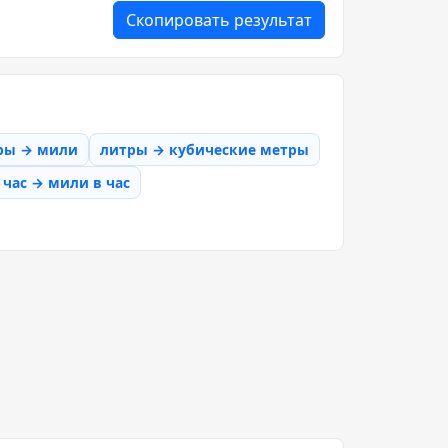
Скопировать результат
ры → мили
литры → кубические метры
час → мили в час