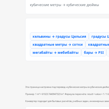
кубические метры → кубические дюймы
кельвины → градусы Цельсия
градусы 
квадратные метры → сотки
квадратны
мегабайты → мебибайты
бары → PSI
Эта страница настроена под перевод «кубические метры в кубические дюймы».
Пример: 1 m³ = 61023.7440947323 in³. Формула пересчёта: result = value × 1 / 1.
Конвертер подходит для бытовых расчётов, учебных задач, инженерных зам