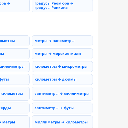
юра →
градусы Реомюра →
градусы Ранкина
рометры
метры → нанометры
мы
метры → морские мили
 миллиметры
километры → микрометры
футы
километры → дюймы
 километры
сантиметры → миллиметры
 ярды
сантиметры → футы
→ метры
миллиметры → километры