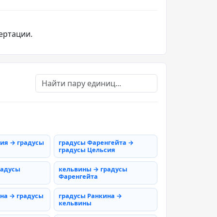
ертации.
ия → градусы
градусы Фаренгейта →
градусы Цельсия
радусы
кельвины → градусы
Фаренгейта
на → градусы
градусы Ранкина →
кельвины