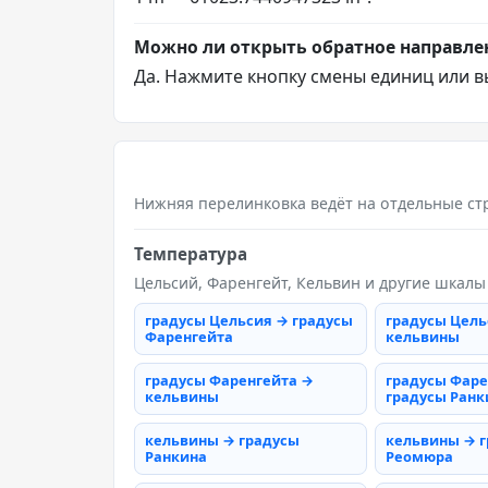
Можно ли открыть обратное направле
Да. Нажмите кнопку смены единиц или в
Нижняя перелинковка ведёт на отдельные ст
Температура
Цельсий, Фаренгейт, Кельвин и другие шкалы
градусы Цельсия → градусы
градусы Цель
Фаренгейта
кельвины
градусы Фаренгейта →
градусы Фаре
кельвины
градусы Ранк
кельвины → градусы
кельвины → 
Ранкина
Реомюра