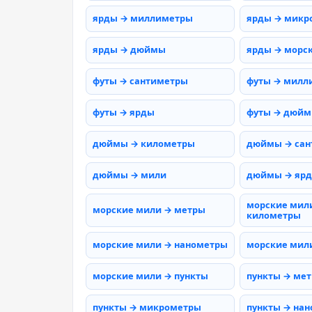
ярды → миллиметры
ярды → микр
ярды → дюймы
ярды → морс
футы → сантиметры
футы → милл
футы → ярды
футы → дюй
дюймы → километры
дюймы → сан
дюймы → мили
дюймы → яр
морские мил
морские мили → метры
километры
морские мили → нанометры
морские мил
морские мили → пункты
пункты → ме
пункты → микрометры
пункты → на