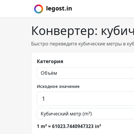
legost.in
Конвертер: куби
Быстро переведите кубические метры в ку
Категория
Исходное значение
1 m³ = 61023.7440947323 in³