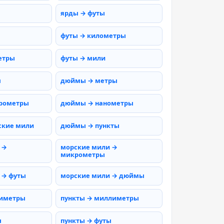
ярды → футы
футы → километры
етры
футы → мили
ы
дюймы → метры
рометры
дюймы → нанометры
ские мили
дюймы → пункты
 →
морские мили →
микрометры
 → футы
морские мили → дюймы
тиметры
пункты → миллиметры
ы
пункты → футы