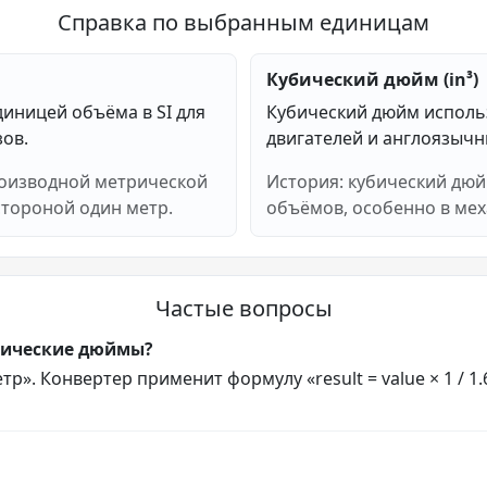
Справка по выбранным единицам
Кубический дюйм (in³)
иницей объёма в SI для
Кубический дюйм использ
зов.
двигателей и англоязычн
роизводной метрической
История: кубический дюй
стороной один метр.
объёмов, особенно в мех
Частые вопросы
убические дюймы?
р». Конвертер применит формулу «result = value × 1 / 1.