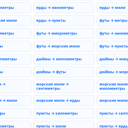
ометры
ярды → нанометры
ярды → мили
кие мили
ярды → пункты
футы → метры
иметры
футы → микрометры
футы → наном
мы
футы → морские мили
футы → пункт
тиметры
дюймы → миллиметры
дюймы → мик
ды
дюймы → футы
дюймы → мор
и →
морские мили →
морские мили
сантиметры
миллиметры
и → мили
морские мили → ярды
морские мили
тры
пункты → километры
пункты → сан
нометры
пункты → мили
пункты → ярд