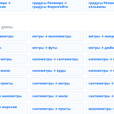
мюра →
градусы Реомюра →
градусы Реом
сия
градусы Фаренгейта
кельвины
ы длины
тиметры
метры → миллиметры
метры → мик
ы
метры → футы
метры → дюй
 метры
километры → сантиметры
километры →
 мили
километры → ярды
километры → 
 пункты
сантиметры → метры
сантиметры →
→ нанометры
сантиметры → мили
сантиметры →
→ морские
сантиметры → пункты
миллиметры 