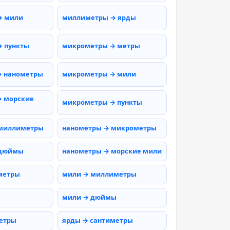
→ мили
миллиметры → ярды
 пункты
микрометры → метры
→ нанометры
микрометры → мили
 морские
микрометры → пункты
 миллиметры
нанометры → микрометры
 дюймы
нанометры → морские мили
метры
мили → миллиметры
мили → дюймы
етры
ярды → сантиметры