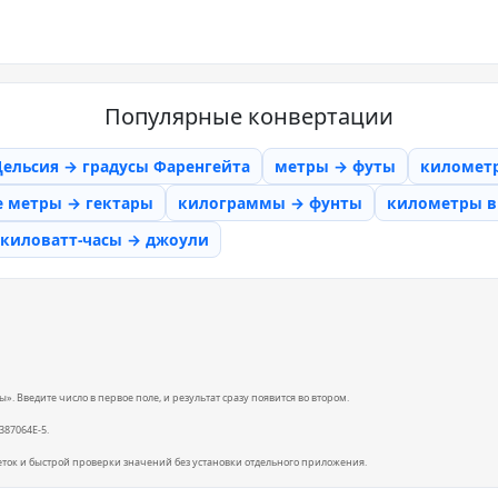
Популярные конвертации
Цельсия → градусы Фаренгейта
метры → футы
километ
е метры → гектары
килограммы → фунты
километры в 
киловатт-часы → джоули
 Введите число в первое поле, и результат сразу появится во втором.
6387064E-5.
еток и быстрой проверки значений без установки отдельного приложения.