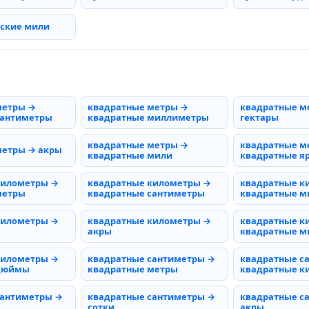
рские мили
метры →
квадратные метры →
квадратные м
сантиметры
квадратные миллиметры
гектары
квадратные метры →
квадратные м
метры → акры
квадратные мили
квадратные я
километры →
квадратные километры →
квадратные к
метры
квадратные сантиметры
квадратные 
километры →
квадратные километры →
квадратные к
акры
квадратные м
километры →
квадратные сантиметры →
квадратные с
 дюймы
квадратные метры
квадратные к
сантиметры →
квадратные сантиметры →
квадратные с
сотки
акры