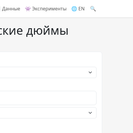
🔍
 Данные
👾 Эксперименты
🌐 EN
еские дюймы