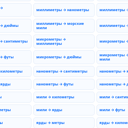
 →
миллиметры → нанометры
миллиметры 
миллиметры → морские
 → дюймы
миллиметры →
мили
микрометры →
→ сантиметры
микрометры 
миллиметры
микрометры →
→ футы
микрометры → дюймы
мили
 километры
нанометры → сантиметры
нанометры →
 ярды
нанометры → футы
нанометры →
ы
мили → километры
мили → санти
метры
мили → ярды
мили → футы
ты
ярды → метры
ярды → килом