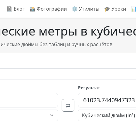
📓 Блог
📸️ Фотографии
⚙️ Утилиты
🎓 Уроки

ческие метры в кубич
бические дюймы без таблиц и ручных расчётов.
Результат
⇄