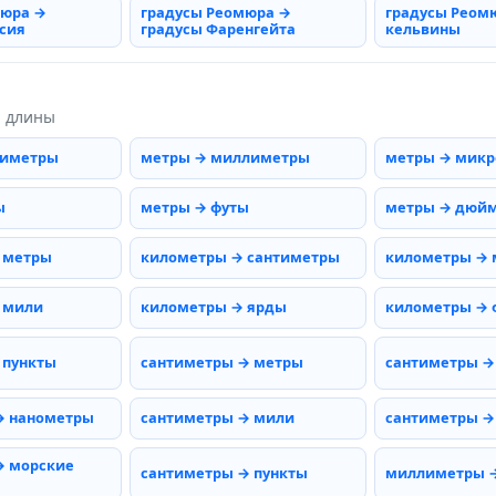
мюра →
градусы Реомюра →
градусы Реом
сия
градусы Фаренгейта
кельвины
ы длины
тиметры
метры → миллиметры
метры → мик
ы
метры → футы
метры → дюй
 метры
километры → сантиметры
километры →
 мили
километры → ярды
километры → 
 пункты
сантиметры → метры
сантиметры →
→ нанометры
сантиметры → мили
сантиметры →
→ морские
сантиметры → пункты
миллиметры 