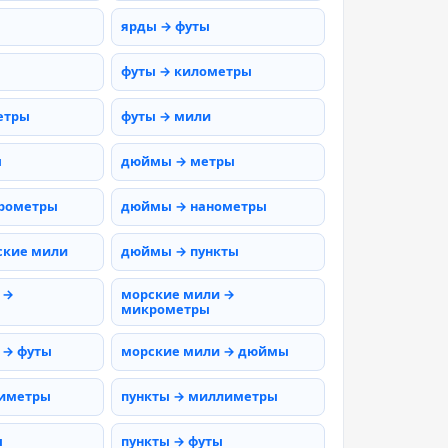
ярды → футы
футы → километры
етры
футы → мили
ы
дюймы → метры
рометры
дюймы → нанометры
ские мили
дюймы → пункты
 →
морские мили →
микрометры
 → футы
морские мили → дюймы
тиметры
пункты → миллиметры
ы
пункты → футы