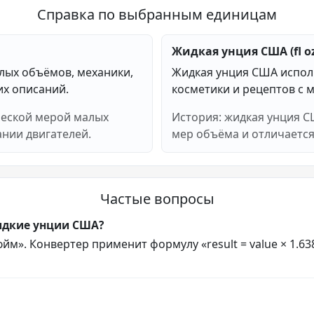
Справка по выбранным единицам
Жидкая унция США (fl oz
лых объёмов, механики,
Жидкая унция США исполь
их описаний.
косметики и рецептов с
ческой мерой малых
История: жидкая унция С
ании двигателей.
мер объёма и отличается
Частые вопросы
идкие унции США?
м». Конвертер применит формулу «result = value × 1.638