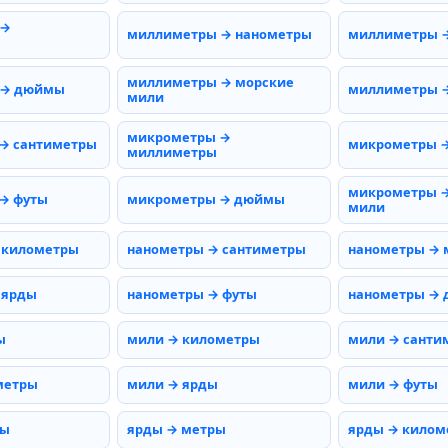
 →
миллиметры → нанометры
миллиметры 
миллиметры → морские
 → дюймы
миллиметры →
мили
микрометры →
→ сантиметры
микрометры 
миллиметры
микрометры →
→ футы
микрометры → дюймы
мили
 километры
нанометры → сантиметры
нанометры →
 ярды
нанометры → футы
нанометры →
ы
мили → километры
мили → санти
метры
мили → ярды
мили → футы
ты
ярды → метры
ярды → килом