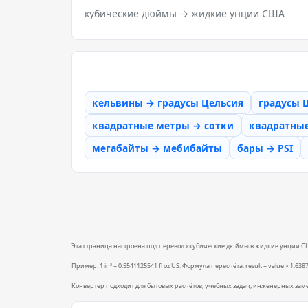
кубические дюймы → жидкие унции США
кельвины → градусы Цельсия
градусы 
квадратные метры → сотки
квадратны
мегабайты → мебибайты
бары → PSI
Эта страница настроена под перевод «кубические дюймы в жидкие унции США»
Пример: 1 in³ = 0.5541125541 fl oz US. Формула пересчёта: result = value × 1.638
Конвертер подходит для бытовых расчётов, учебных задач, инженерных зам