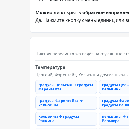
Можно ли открыть обратное направле
Да. Нажмите кнопку смены единиц или в
Нижняя перелинковка ведёт на отдельные ст
Температура
Цельсий, Фаренгейт, Кельвин и другие шкалы
градусы Цельсия → градусы
градусы Цель
Фаренгейта
кельвины
градусы Фаренгейта →
градусы Фаре
кельвины
градусы Ранк
кельвины → градусы
кельвины → 
Ранкина
Реомюра