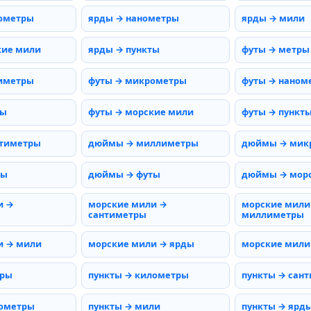
ометры
ярды → нанометры
ярды → мили
кие мили
ярды → пункты
футы → метры
иметры
футы → микрометры
футы → наном
мы
футы → морские мили
футы → пункт
тиметры
дюймы → миллиметры
дюймы → мик
ды
дюймы → футы
дюймы → мор
и →
морские мили →
морские мили
сантиметры
миллиметры
и → мили
морские мили → ярды
морские мили
тры
пункты → километры
пункты → сан
нометры
пункты → мили
пункты → ярд