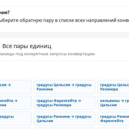
ние?
ыберите обратную пару в списке всех направлений конв
Все пары единиц
раницы под конкретные запросы конвертации.
сия →
градусы Цельсия → градусы
градусы Цельс
Ранкина
Реомюра
нгейта →
градусы Фаренгейта →
кельвины → г
ина
градусы Реомюра
Цельсия
градусы
градусы Ранкина → градусы
градусы Ранки
Цельсия
Фаренгейта