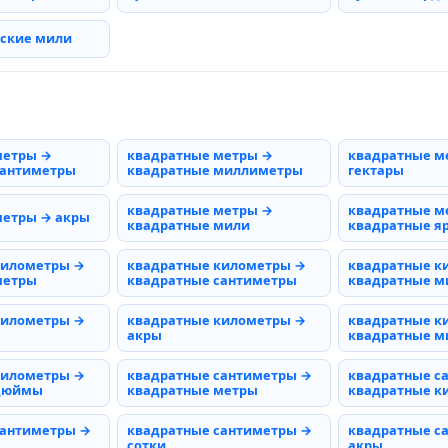
рские мили
метры →
квадратные метры →
квадратные м
сантиметры
квадратные миллиметры
гектары
квадратные метры →
квадратные м
метры → акры
квадратные мили
квадратные я
километры →
квадратные километры →
квадратные к
метры
квадратные сантиметры
квадратные 
километры →
квадратные километры →
квадратные к
акры
квадратные м
километры →
квадратные сантиметры →
квадратные с
 дюймы
квадратные метры
квадратные к
сантиметры →
квадратные сантиметры →
квадратные с
сотки
акры