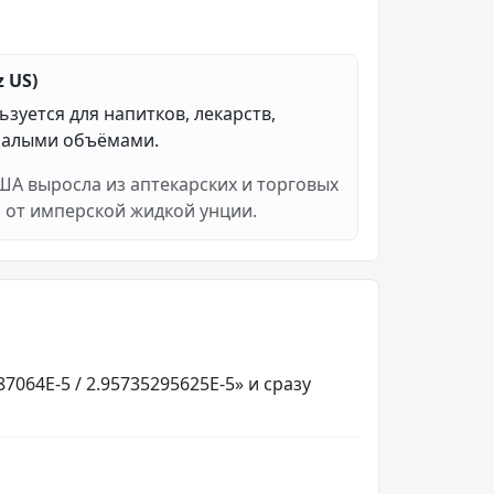
 US)
зуется для напитков, лекарств,
 малыми объёмами.
ША выросла из аптекарских и торговых
 от имперской жидкой унции.
7064E-5 / 2.95735295625E-5» и сразу