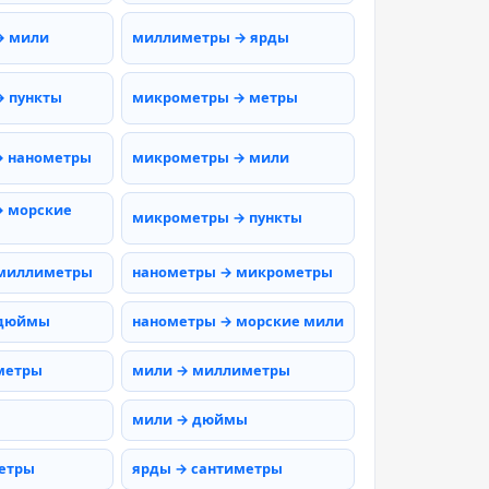
→ мили
миллиметры → ярды
 пункты
микрометры → метры
→ нанометры
микрометры → мили
 морские
микрометры → пункты
 миллиметры
нанометры → микрометры
 дюймы
нанометры → морские мили
метры
мили → миллиметры
мили → дюймы
етры
ярды → сантиметры