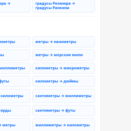
юра →
градусы Реомюра →
градусы Ранкина
рометры
метры → нанометры
мы
метры → морские мили
 миллиметры
километры → микрометры
футы
километры → дюймы
 километры
сантиметры → миллиметры
 ярды
сантиметры → футы
→ метры
миллиметры → километры