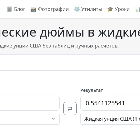
📓 Блог
📸️ Фотографии
⚙️ Утилиты
🎓 Уроки

ческие дюймы в жидки
дкие унции США без таблиц и ручных расчётов.
Результат
⇄