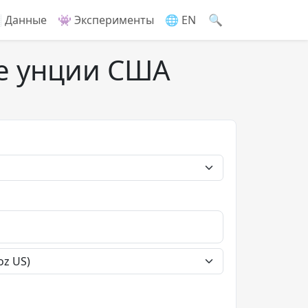
🔍
 Данные
👾 Эксперименты
🌐 EN
е унции США