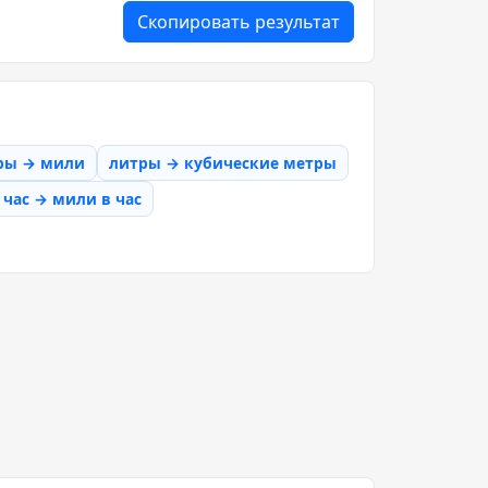
Скопировать результат
ры → мили
литры → кубические метры
час → мили в час