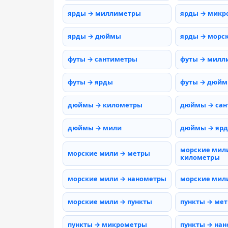
ярды → миллиметры
ярды → микр
ярды → дюймы
ярды → морс
футы → сантиметры
футы → милл
футы → ярды
футы → дюй
дюймы → километры
дюймы → сан
дюймы → мили
дюймы → яр
морские мил
морские мили → метры
километры
морские мили → нанометры
морские мил
морские мили → пункты
пункты → ме
пункты → микрометры
пункты → на