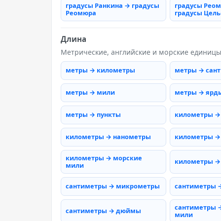
градусы Ранкина → градусы
градусы Рео
Реомюра
градусы Цель
Длина
Метрические, английские и морские единиц
метры → километры
метры → сан
метры → мили
метры → ярд
метры → пункты
километры →
километры → нанометры
километры →
километры → морские
километры →
мили
сантиметры → микрометры
сантиметры 
сантиметры 
сантиметры → дюймы
мили