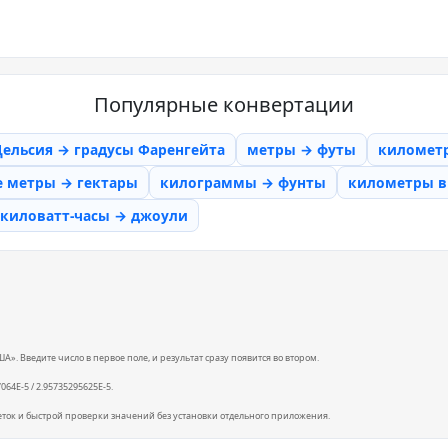
Популярные конвертации
Цельсия → градусы Фаренгейта
метры → футы
километ
е метры → гектары
килограммы → фунты
километры в 
киловатт-часы → джоули
. Введите число в первое поле, и результат сразу появится во втором.
7064E-5 / 2.95735295625E-5.
еток и быстрой проверки значений без установки отдельного приложения.