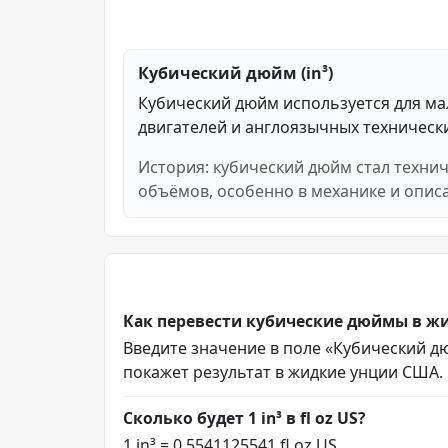
Кубический дюйм (in³)
Кубический дюйм используется для ма
двигателей и англоязычных техническ
История: кубический дюйм стал техни
объёмов, особенно в механике и опис
Как перевести кубические дюймы в ж
Введите значение в поле «Кубический дюй
покажет результат в жидкие унции США.
Сколько будет 1 in³ в fl oz US?
1 in³ = 0.5541125541 fl oz US.