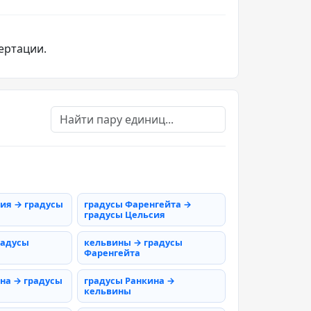
ертации.
ия → градусы
градусы Фаренгейта →
градусы Цельсия
радусы
кельвины → градусы
Фаренгейта
на → градусы
градусы Ранкина →
кельвины