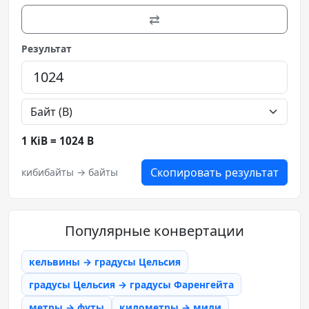
⇄
Результат
1 KiB = 1024 B
Скопировать результат
кибибайты → байты
Популярные конвертации
кельвины → градусы Цельсия
градусы Цельсия → градусы Фаренгейта
метры → футы
километры → мили