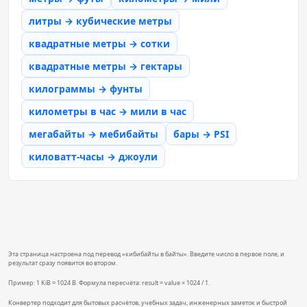
литры → кубические метры
квадратные метры → сотки
квадратные метры → гектары
килограммы → фунты
километры в час → мили в час
мегабайты → мебибайты
бары → PSI
киловатт-часы → джоули
Эта страница настроена под перевод «кибибайты в байты». Введите число в первое поле, и
результат сразу появится во втором.
Пример: 1 KiB = 1024 B. Формула пересчёта: result = value × 1024 / 1.
Конвертер подходит для бытовых расчётов, учебных задач, инженерных заметок и быстрой