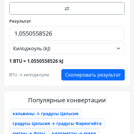
⇄
Результат
1 BTU = 1.0550558526 kJ
Скопировать результат
BTU → килоджоули
Популярные конвертации
кельвины → градусы Цельсия
градусы Цельсия → градусы Фаренгейта
метры → футы
километры → мили