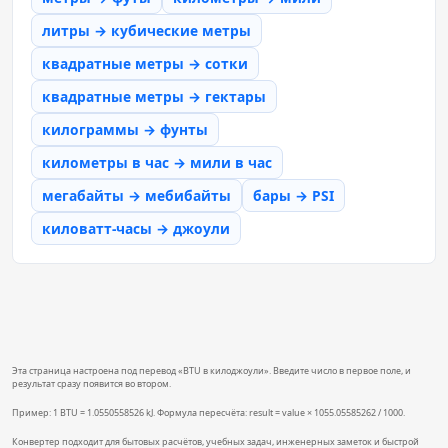
литры → кубические метры
квадратные метры → сотки
квадратные метры → гектары
килограммы → фунты
километры в час → мили в час
мегабайты → мебибайты
бары → PSI
киловатт-часы → джоули
Эта страница настроена под перевод «BTU в килоджоули». Введите число в первое поле, и
результат сразу появится во втором.
Пример: 1 BTU = 1.0550558526 kJ. Формула пересчёта: result = value × 1055.05585262 / 1000.
Конвертер подходит для бытовых расчётов, учебных задач, инженерных заметок и быстрой