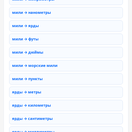
мили → нанометры
мили → ярды
мили → футы
мили → дюймы
мили → морские мили
мили → пункты
ярды → метры
ярды → километры
ярды → сантиметры
ярды → миллиметры