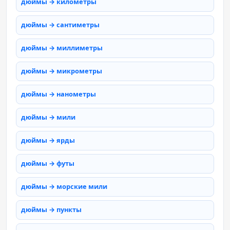
дюймы → километры
дюймы → сантиметры
дюймы → миллиметры
дюймы → микрометры
дюймы → нанометры
дюймы → мили
дюймы → ярды
дюймы → футы
дюймы → морские мили
дюймы → пункты