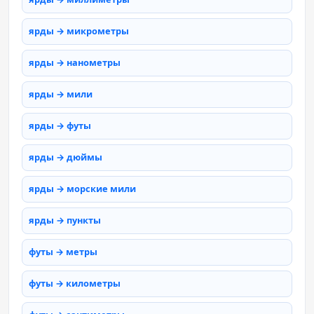
ярды → микрометры
ярды → нанометры
ярды → мили
ярды → футы
ярды → дюймы
ярды → морские мили
ярды → пункты
футы → метры
футы → километры