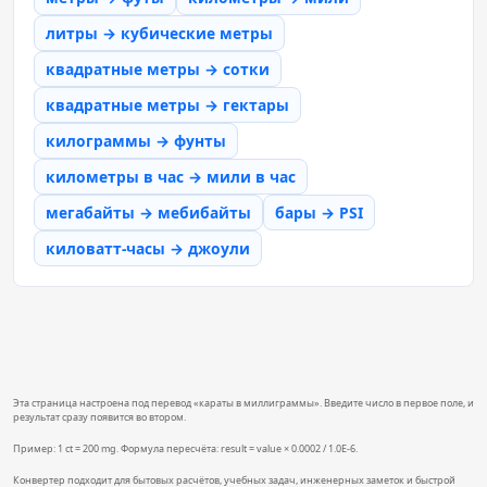
литры → кубические метры
квадратные метры → сотки
квадратные метры → гектары
килограммы → фунты
километры в час → мили в час
мегабайты → мебибайты
бары → PSI
киловатт-часы → джоули
Эта страница настроена под перевод «караты в миллиграммы». Введите число в первое поле, и
результат сразу появится во втором.
Пример: 1 ct = 200 mg. Формула пересчёта: result = value × 0.0002 / 1.0E-6.
Конвертер подходит для бытовых расчётов, учебных задач, инженерных заметок и быстрой