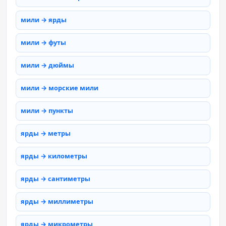
мили → ярды
мили → футы
мили → дюймы
мили → морские мили
мили → пункты
ярды → метры
ярды → километры
ярды → сантиметры
ярды → миллиметры
ярды → микрометры