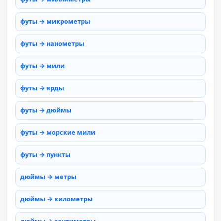
футы → микрометры
футы → нанометры
футы → мили
футы → ярды
футы → дюймы
футы → морские мили
футы → пункты
дюймы → метры
дюймы → километры