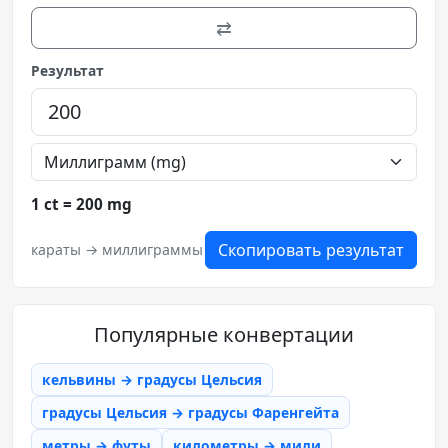
⇄
Результат
1 ct = 200 mg
Скопировать результат
караты → миллиграммы
Популярные конвертации
кельвины → градусы Цельсия
градусы Цельсия → градусы Фаренгейта
метры → футы
километры → мили