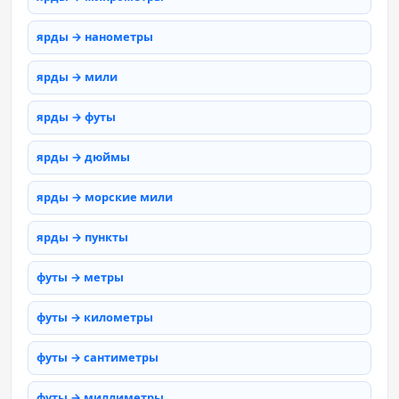
ярды → нанометры
ярды → мили
ярды → футы
ярды → дюймы
ярды → морские мили
ярды → пункты
футы → метры
футы → километры
футы → сантиметры
футы → миллиметры