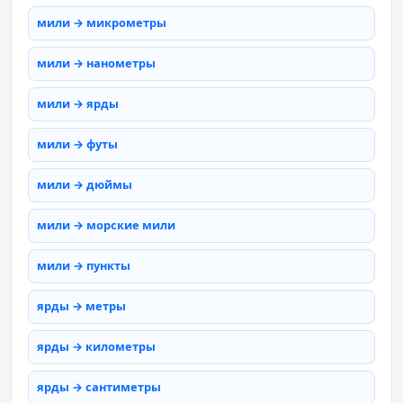
мили → микрометры
мили → нанометры
мили → ярды
мили → футы
мили → дюймы
мили → морские мили
мили → пункты
ярды → метры
ярды → километры
ярды → сантиметры