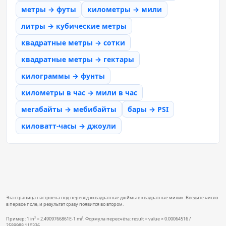
метры → футы
километры → мили
литры → кубические метры
квадратные метры → сотки
квадратные метры → гектары
килограммы → фунты
километры в час → мили в час
мегабайты → мебибайты
бары → PSI
киловатт-часы → джоули
Эта страница настроена под перевод «квадратные дюймы в квадратные мили». Введите число
в первое поле, и результат сразу появится во втором.
Пример: 1 in² = 2.4909766861E-1 mi². Формула пересчёта: result = value × 0.00064516 /
2589988.110336.