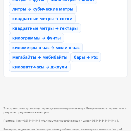
литры → кубические метры
квадратные метры → сотки
квадратные метры → гектары
килограммы → фунты
километры в час → мили в час
мегабайты → мебибайты
бары → PSI
киловатт-часы → джоули
Эта страница настроена под перевод «узлы в метры в секунду». Введите число в первое поле, и
результат сразу появится во втором.
Пример: 1 kn = 0.5144444444 m/s. Формула пересчёта: result = value × 0.51444444444444 / 1.
Конвертер подходит для бытовых расчётов, учебных задач, инженерных заметок и быстрой