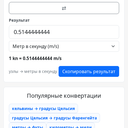
⇄
Результат
1 kn = 0.5144444444 m/s
Скопировать результат
узлы → метры в секунду
Популярные конвертации
кельвины → градусы Цельсия
градусы Цельсия → градусы Фаренгейта
метры → футы
километры → мили