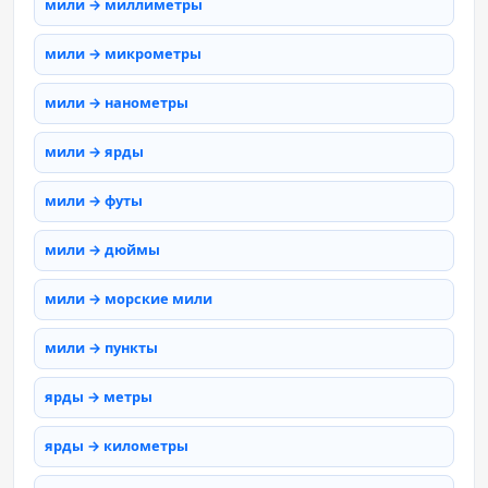
мили → миллиметры
мили → микрометры
мили → нанометры
мили → ярды
мили → футы
мили → дюймы
мили → морские мили
мили → пункты
ярды → метры
ярды → километры