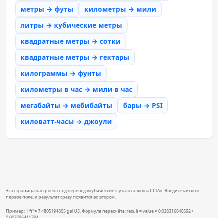
метры → футы
километры → мили
литры → кубические метры
квадратные метры → сотки
квадратные метры → гектары
килограммы → фунты
километры в час → мили в час
мегабайты → мебибайты
бары → PSI
киловатт-часы → джоули
Эта страница настроена под перевод «кубические футы в галлоны США». Введите число в
первое поле, и результат сразу появится во втором.
Пример: 1 ft³ = 7.4805194805 gal US. Формула пересчёта: result = value × 0.028316846592 /
0.003785411784.