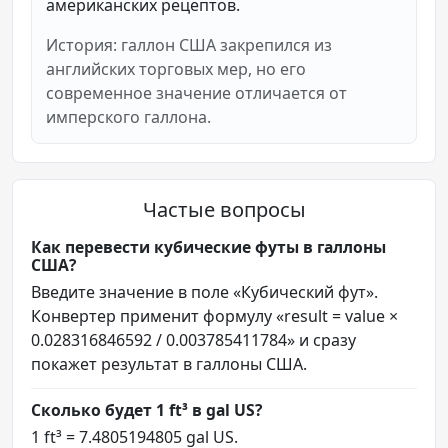
американских рецептов.
История: галлон США закрепился из
английских торговых мер, но его
современное значение отличается от
имперского галлона.
Частые вопросы
Как перевести кубические футы в галлоны
США?
Введите значение в поле «Кубический фут».
Конвертер применит формулу «result = value ×
0.028316846592 / 0.003785411784» и сразу
покажет результат в галлоны США.
Сколько будет 1 ft³ в gal US?
1 ft³ = 7.4805194805 gal US.