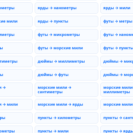
ометры
ярды → нанометры
ярды → мили
кие мили
ярды → пункты
футы → метры
иметры
футы → микрометры
футы → наном
мы
футы → морские мили
футы → пункт
тиметры
дюймы → миллиметры
дюймы → мик
ды
дюймы → футы
дюймы → мор
и →
морские мили →
морские мили
сантиметры
миллиметры
и → мили
морские мили → ярды
морские мили
тры
пункты → километры
пункты → сан
нометры
пункты → мили
пункты → ярд