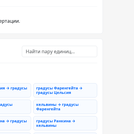
ертации.
ия → градусы
градусы Фаренгейта →
градусы Цельсия
радусы
кельвины → градусы
Фаренгейта
на → градусы
градусы Ранкина →
кельвины