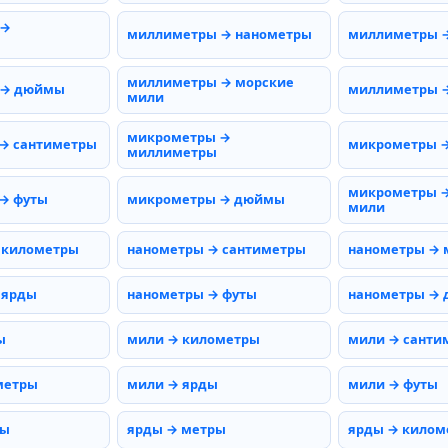
 →
миллиметры → нанометры
миллиметры 
миллиметры → морские
 → дюймы
миллиметры →
мили
микрометры →
→ сантиметры
микрометры 
миллиметры
микрометры →
→ футы
микрометры → дюймы
мили
 километры
нанометры → сантиметры
нанометры →
 ярды
нанометры → футы
нанометры →
ы
мили → километры
мили → санти
метры
мили → ярды
мили → футы
ты
ярды → метры
ярды → килом