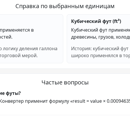
Справка по выбранным единицам
Кубический фут (ft³)
 применяется в
Кубический фут применя
остей.
древесины, грузов, холод
 логику деления галлона
История: кубический фут
 торговой мерой.
широко применялся в тор
Частые вопросы
ие футы?
онвертер применит формулу «result = value × 0.00094635