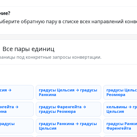
ние?
ыберите обратную пару в списке всех направлений конв
Все пары единиц
раницы под конкретные запросы конвертации.
сия →
градусы Цельсия → градусы
градусы Цельс
Ранкина
Реомюра
нгейта →
градусы Фаренгейта →
кельвины → г
ина
градусы Реомюра
Цельсия
градусы
градусы Ранкина → градусы
градусы Ранки
Цельсия
Фаренгейта