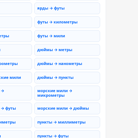
ярды → футы
футы → километры
етры
футы → мили
ы
дюймы → метры
рометры
дюймы → нанометры
ские мили
дюймы → пункты
 →
морские мили →
микрометры
 → футы
морские мили → дюймы
тиметры
пункты → миллиметры
ы
пункты → футы