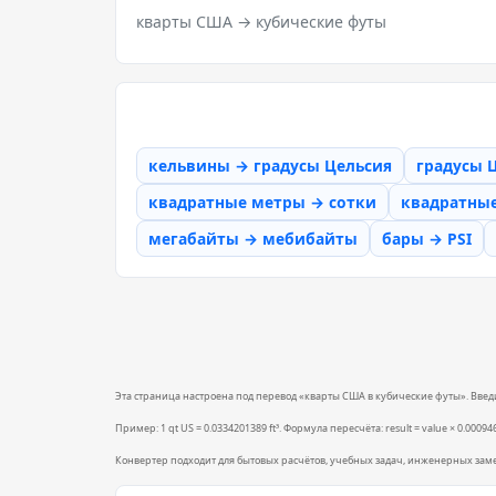
кварты США → кубические футы
кельвины → градусы Цельсия
градусы 
квадратные метры → сотки
квадратны
мегабайты → мебибайты
бары → PSI
Эта страница настроена под перевод «кварты США в кубические футы». Введит
Пример: 1 qt US = 0.0334201389 ft³. Формула пересчёта: result = value × 0.00094
Конвертер подходит для бытовых расчётов, учебных задач, инженерных зам