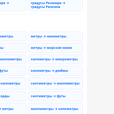
юра →
градусы Реомюра →
градусы Ранкина
рометры
метры → нанометры
мы
метры → морские мили
 миллиметры
километры → микрометры
футы
километры → дюймы
 километры
сантиметры → миллиметры
 ярды
сантиметры → футы
→ метры
миллиметры → километры