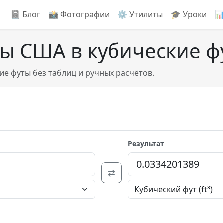
📓 Блог
📸️ Фотографии
⚙️ Утилиты
🎓 Уроки

ты США в кубические ф
ие футы без таблиц и ручных расчётов.
Результат
⇄