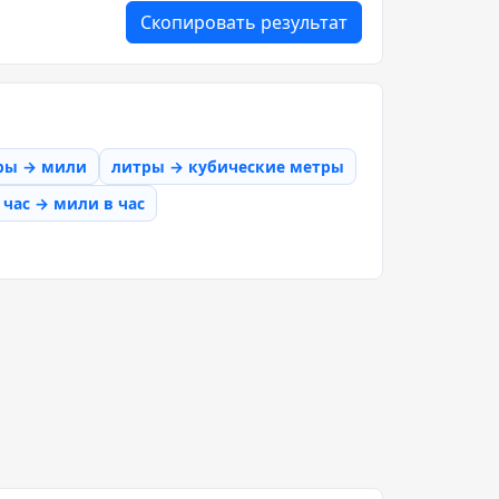
Скопировать результат
ры → мили
литры → кубические метры
час → мили в час