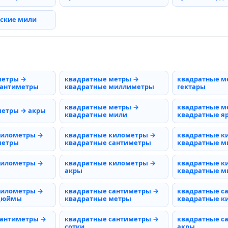
рские мили
метры →
квадратные метры →
квадратные м
сантиметры
квадратные миллиметры
гектары
квадратные метры →
квадратные м
метры → акры
квадратные мили
квадратные я
километры →
квадратные километры →
квадратные к
метры
квадратные сантиметры
квадратные 
километры →
квадратные километры →
квадратные к
акры
квадратные м
километры →
квадратные сантиметры →
квадратные с
 дюймы
квадратные метры
квадратные к
сантиметры →
квадратные сантиметры →
квадратные с
сотки
акры