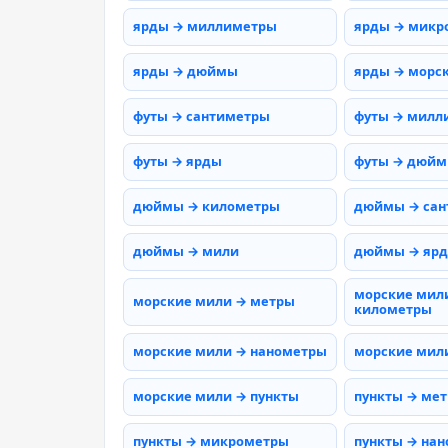
ярды → миллиметры
ярды → микр
ярды → дюймы
ярды → морс
футы → сантиметры
футы → милл
футы → ярды
футы → дюй
дюймы → километры
дюймы → сан
дюймы → мили
дюймы → яр
морские мил
морские мили → метры
километры
морские мили → нанометры
морские мил
морские мили → пункты
пункты → ме
пункты → микрометры
пункты → на