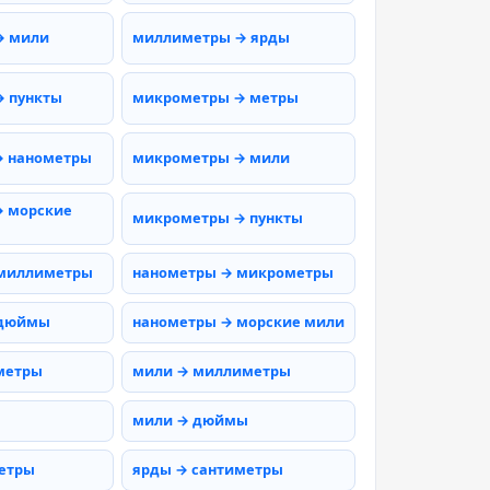
→ мили
миллиметры → ярды
 пункты
микрометры → метры
→ нанометры
микрометры → мили
 морские
микрометры → пункты
 миллиметры
нанометры → микрометры
 дюймы
нанометры → морские мили
метры
мили → миллиметры
мили → дюймы
етры
ярды → сантиметры