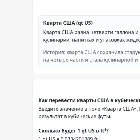
Кварта США (qt US)
Кварта США равна четверти галлона и
кулинарии, напитках и упаковках жидк
История: кварта США сохранила старую
на четыре части и стала кулинарной и
Как перевести кварты США в кубическ
Введите значение в поле «Кварта США». К
результат в кубические футы.
Сколько будет 1 qt US в ft³?
1 qt US = 0.0334201389 ft³.