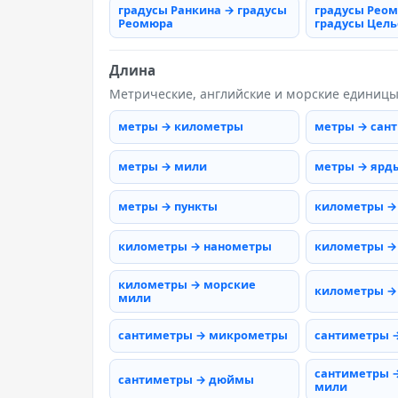
градусы Ранкина → градусы
градусы Рео
Реомюра
градусы Цель
Длина
Метрические, английские и морские единиц
метры → километры
метры → сан
метры → мили
метры → ярд
метры → пункты
километры →
километры → нанометры
километры →
километры → морские
километры →
мили
сантиметры → микрометры
сантиметры 
сантиметры 
сантиметры → дюймы
мили