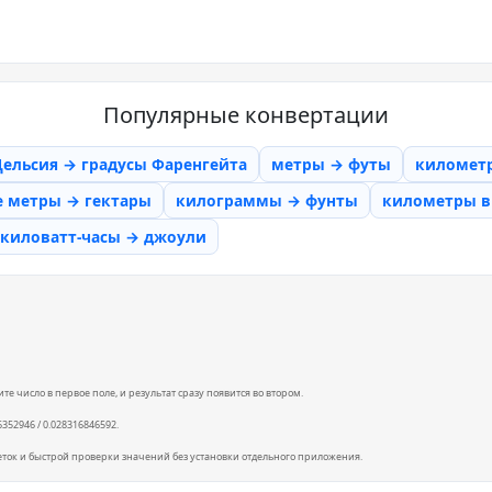
Популярные конвертации
Цельсия → градусы Фаренгейта
метры → футы
километ
е метры → гектары
килограммы → фунты
километры в 
киловатт-часы → джоули
е число в первое поле, и результат сразу появится во втором.
6352946 / 0.028316846592.
еток и быстрой проверки значений без установки отдельного приложения.