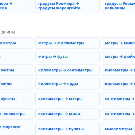
мюра →
градусы Реомюра →
градусы Реом
сия
градусы Фаренгейта
кельвины
ы длины
тиметры
метры → миллиметры
метры → мик
ы
метры → футы
метры → дюй
 метры
километры → сантиметры
километры →
 мили
километры → ярды
километры → 
 пункты
сантиметры → метры
сантиметры →
→ нанометры
сантиметры → мили
сантиметры →
→ морские
сантиметры → пункты
миллиметры 