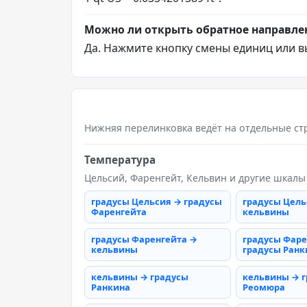
Можно ли открыть обратное направле
Да. Нажмите кнопку смены единиц или в
Нижняя перелинковка ведёт на отдельные ст
Температура
Цельсий, Фаренгейт, Кельвин и другие шкалы
градусы Цельсия → градусы
градусы Цель
Фаренгейта
кельвины
градусы Фаренгейта →
градусы Фаре
кельвины
градусы Ранк
кельвины → градусы
кельвины → 
Ранкина
Реомюра