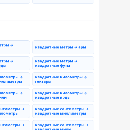
етры →
квадратные метры → ары
етры →
квадратные метры →
рды
квадратные футы
илометры →
квадратные километры →
миллиметры
гектары
илометры →
квадратные километры →
или
квадратные ярды
антиметры →
квадратные сантиметры →
илометры
квадратные миллиметры
антиметры →
квадратные сантиметры →
квадратные мили