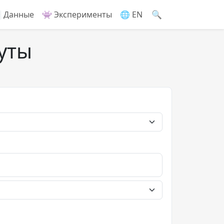
🔍
 Данные
👾 Эксперименты
🌐 EN
уты