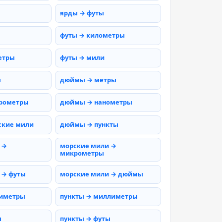
ярды → футы
футы → километры
етры
футы → мили
ы
дюймы → метры
рометры
дюймы → нанометры
ские мили
дюймы → пункты
 →
морские мили →
микрометры
 → футы
морские мили → дюймы
тиметры
пункты → миллиметры
ы
пункты → футы