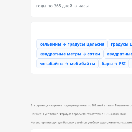
годы по 365 дней → часы
кельвины → градусы Цельсия
градусы 
квадратные метры → сотки
квадратны
мегабайты → мебибайты
бары → PSI
Эта страница настроена под перевод «годы по 365 дней в часы». Введите число
Пример: 1 yr = 8760 h. Формула пересчёта: result = value × 31536000 / 3600.
Конвертер подходит для бытовых расчётов, учебных задач, инженерных зам