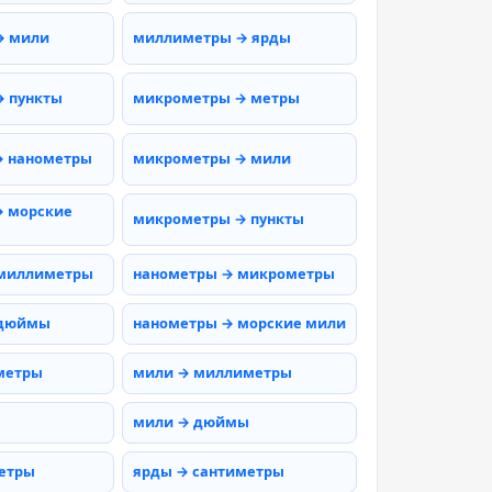
→ мили
миллиметры → ярды
 пункты
микрометры → метры
→ нанометры
микрометры → мили
 морские
микрометры → пункты
 миллиметры
нанометры → микрометры
 дюймы
нанометры → морские мили
метры
мили → миллиметры
мили → дюймы
етры
ярды → сантиметры