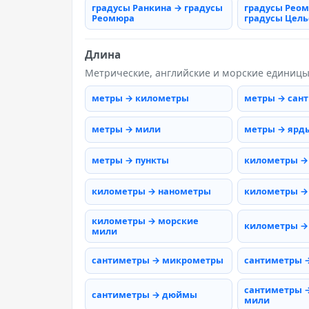
градусы Ранкина → градусы
градусы Рео
Реомюра
градусы Цель
Длина
Метрические, английские и морские единиц
метры → километры
метры → сан
метры → мили
метры → ярд
метры → пункты
километры →
километры → нанометры
километры →
километры → морские
километры →
мили
сантиметры → микрометры
сантиметры 
сантиметры 
сантиметры → дюймы
мили