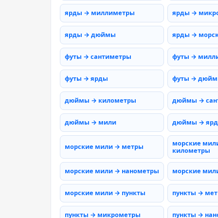
ярды → миллиметры
ярды → микр
ярды → дюймы
ярды → морс
футы → сантиметры
футы → милл
футы → ярды
футы → дюй
дюймы → километры
дюймы → сан
дюймы → мили
дюймы → яр
морские мил
морские мили → метры
километры
морские мили → нанометры
морские мил
морские мили → пункты
пункты → ме
пункты → микрометры
пункты → на