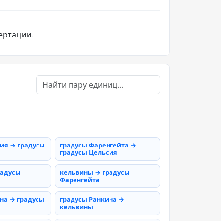
ертации.
ия → градусы
градусы Фаренгейта →
градусы Цельсия
радусы
кельвины → градусы
Фаренгейта
на → градусы
градусы Ранкина →
кельвины