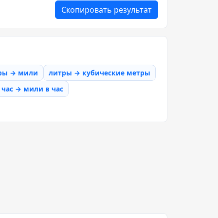
Скопировать результат
ры → мили
литры → кубические метры
час → мили в час