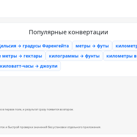
Популярные конвертации
Цельсия → градусы Фаренгейта
метры → футы
километ
е метры → гектары
килограммы → фунты
километры в 
киловатт-часы → джоули
 в первое поле, и результат сразу появится во втором.
еток и быстрой проверки значений без установки отдельного приложения.