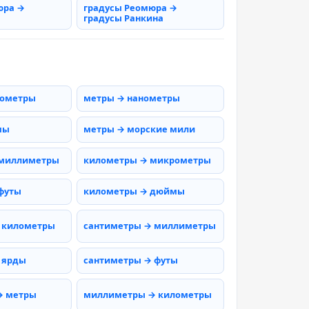
юра →
градусы Реомюра →
градусы Ранкина
рометры
метры → нанометры
мы
метры → морские мили
 миллиметры
километры → микрометры
футы
километры → дюймы
 километры
сантиметры → миллиметры
 ярды
сантиметры → футы
→ метры
миллиметры → километры