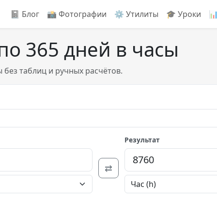
📓 Блог
📸️ Фотографии
⚙️ Утилиты
🎓 Уроки

по 365 дней в часы
ы без таблиц и ручных расчётов.
Результат
⇄