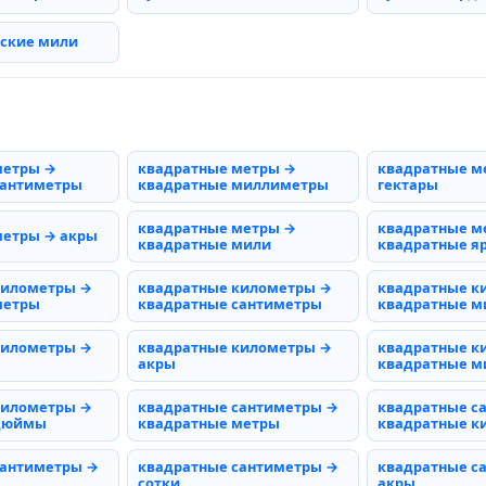
рские мили
метры →
квадратные метры →
квадратные м
сантиметры
квадратные миллиметры
гектары
квадратные метры →
квадратные м
метры → акры
квадратные мили
квадратные я
километры →
квадратные километры →
квадратные к
метры
квадратные сантиметры
квадратные 
километры →
квадратные километры →
квадратные к
акры
квадратные м
километры →
квадратные сантиметры →
квадратные с
 дюймы
квадратные метры
квадратные к
сантиметры →
квадратные сантиметры →
квадратные с
сотки
акры