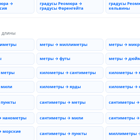
мюра →
градусы Реомюра →
градусы Реом
сия
градусы Фаренгейта
кельвины
ы длины
тиметры
метры → миллиметры
метры → мик
ы
метры → футы
метры → дюй
 метры
километры → сантиметры
километры →
 мили
километры → ярды
километры → 
 пункты
сантиметры → метры
сантиметры →
→ нанометры
сантиметры → мили
сантиметры →
→ морские
сантиметры → пункты
миллиметры 