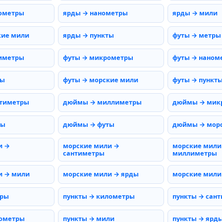
ометры
ярды → нанометры
ярды → мили
кие мили
ярды → пункты
футы → метры
иметры
футы → микрометры
футы → наном
мы
футы → морские мили
футы → пункт
тиметры
дюймы → миллиметры
дюймы → мик
ды
дюймы → футы
дюймы → мор
и →
морские мили →
морские мили
сантиметры
миллиметры
и → мили
морские мили → ярды
морские мили
тры
пункты → километры
пункты → сан
нометры
пункты → мили
пункты → ярд