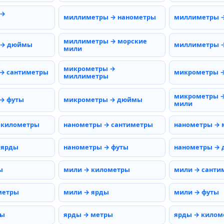
 →
миллиметры → нанометры
миллиметры 
миллиметры → морские
 → дюймы
миллиметры →
мили
микрометры →
→ сантиметры
микрометры 
миллиметры
микрометры →
→ футы
микрометры → дюймы
мили
 километры
нанометры → сантиметры
нанометры →
 ярды
нанометры → футы
нанометры →
ы
мили → километры
мили → санти
метры
мили → ярды
мили → футы
ты
ярды → метры
ярды → килом