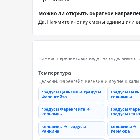
Можно ли открыть обратное направле
Да. Нажмите кнопку смены единиц или в
Нижняя перелинковка ведёт на отдельные ст
Температура
Цельсий, Фаренгейт, Кельвин и другие шкалы
градусы Цельсия → градусы
градусы Цель
Фаренгейта
кельвины
градусы Фаренгейта →
градусы Фаре
кельвины
градусы Ранк
кельвины → градусы
кельвины → 
Ранкина
Реомюра