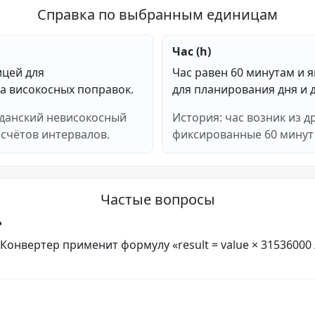
Справка по выбранным единицам
Час (h)
ицей для
Час равен 60 минутам и 
а високосных поправок.
для планирования дня и 
жданский невисокосный
История: час возник из д
асчётов интервалов.
фиксированные 60 минут 
Частые вопросы
?
 Конвертер применит формулу «result = value × 31536000 