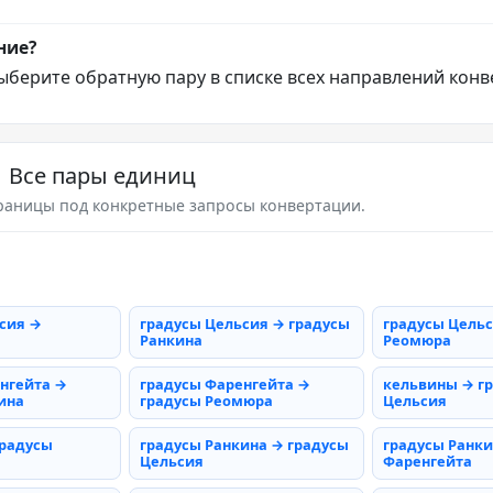
ние?
ыберите обратную пару в списке всех направлений конв
Все пары единиц
раницы под конкретные запросы конвертации.
сия →
градусы Цельсия → градусы
градусы Цельс
Ранкина
Реомюра
нгейта →
градусы Фаренгейта →
кельвины → г
ина
градусы Реомюра
Цельсия
градусы
градусы Ранкина → градусы
градусы Ранки
Цельсия
Фаренгейта