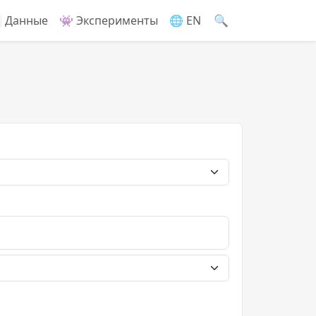
🔍
 Данные
👾 Эксперименты
🌐 EN