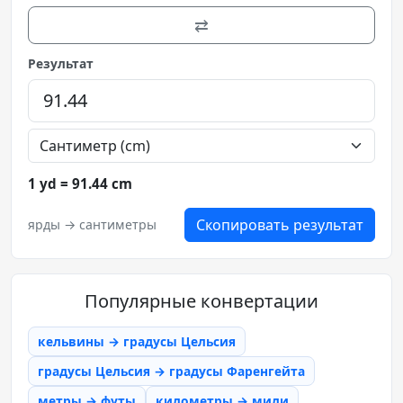
⇄
Результат
1 yd = 91.44 cm
Скопировать результат
ярды → сантиметры
Популярные конвертации
кельвины → градусы Цельсия
градусы Цельсия → градусы Фаренгейта
метры → футы
километры → мили