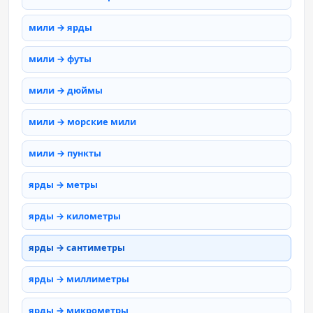
мили → ярды
мили → футы
мили → дюймы
мили → морские мили
мили → пункты
ярды → метры
ярды → километры
ярды → сантиметры
ярды → миллиметры
ярды → микрометры