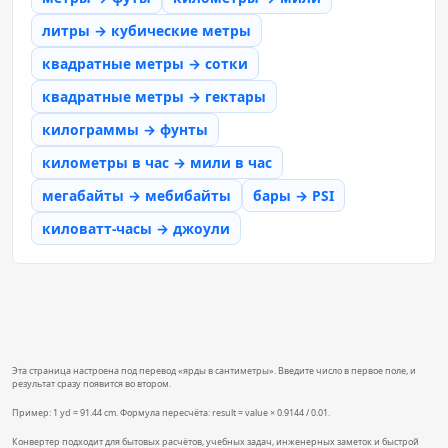
литры → кубические метры
квадратные метры → сотки
квадратные метры → гектары
килограммы → фунты
километры в час → мили в час
мегабайты → мебибайты
бары → PSI
киловатт-часы → джоули
Эта страница настроена под перевод «ярды в сантиметры». Введите число в первое поле, и
результат сразу появится во втором.
Пример: 1 yd = 91.44 cm. Формула пересчёта: result = value × 0.9144 / 0.01.
Конвертер подходит для бытовых расчётов, учебных задач, инженерных заметок и быстрой