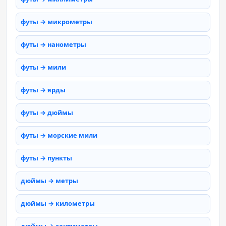
футы → микрометры
футы → нанометры
футы → мили
футы → ярды
футы → дюймы
футы → морские мили
футы → пункты
дюймы → метры
дюймы → километры