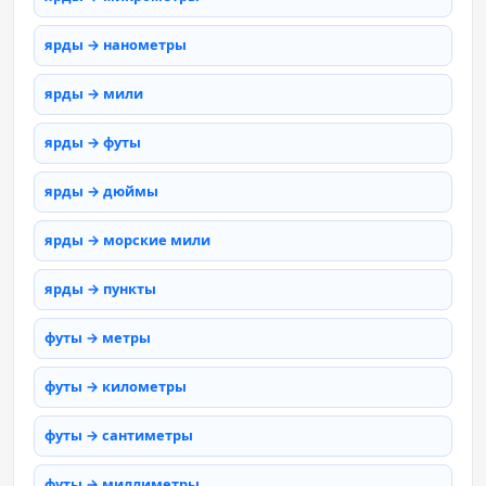
ярды → нанометры
ярды → мили
ярды → футы
ярды → дюймы
ярды → морские мили
ярды → пункты
футы → метры
футы → километры
футы → сантиметры
футы → миллиметры