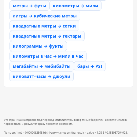
метры → футы
километры → мили
литры → кубические метры
квадратные метры → сотки
квадратные метры → гектары
килограммы → фунты
километры в час → мили в час
мегабайты → мебибайты
бары → PSI
киловатт-часы → джоули
Эта страница настроена под перевод «миллилитры в нефтяные баррели». Введите число в
первое поле, и результат сразу появится во втором.
Пример: 1 mL = 0.0000062898 bbl. Формула пересчёта: result = value × 1.0E-6 / 0.158987294928.