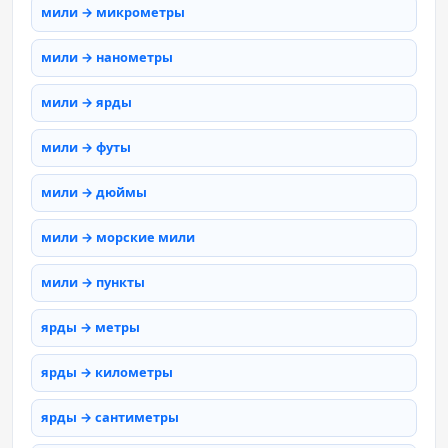
мили → микрометры
мили → нанометры
мили → ярды
мили → футы
мили → дюймы
мили → морские мили
мили → пункты
ярды → метры
ярды → километры
ярды → сантиметры