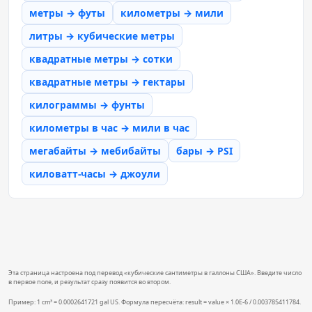
метры → футы
километры → мили
литры → кубические метры
квадратные метры → сотки
квадратные метры → гектары
килограммы → фунты
километры в час → мили в час
мегабайты → мебибайты
бары → PSI
киловатт-часы → джоули
Эта страница настроена под перевод «кубические сантиметры в галлоны США». Введите число
в первое поле, и результат сразу появится во втором.
Пример: 1 cm³ = 0.0002641721 gal US. Формула пересчёта: result = value × 1.0E-6 / 0.003785411784.