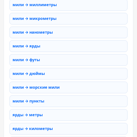
мили → миллиметры
мили → микрометры
мили → нанометры
мили → ярды
мили → футы
мили → дюймы
мили → морские мили
мили → пункты
ярды → метры
ярды → километры