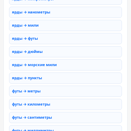
ярды → нанометры
ярды → мили
ярды → футы
ярды → дюймы
ярды → морские мили
ярды → пункты
футы → метры
футы → километры
футы → сантиметры
футы → миллиметры