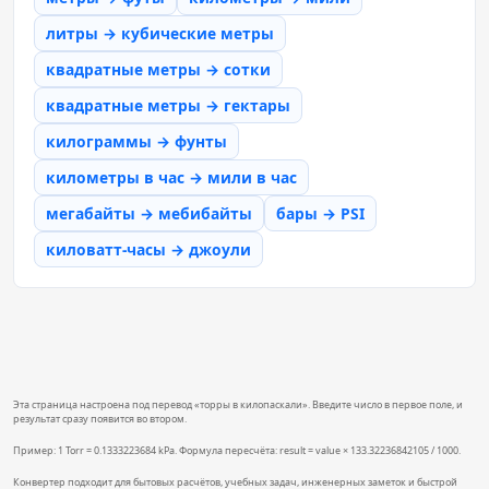
литры → кубические метры
квадратные метры → сотки
квадратные метры → гектары
килограммы → фунты
километры в час → мили в час
мегабайты → мебибайты
бары → PSI
киловатт-часы → джоули
Эта страница настроена под перевод «торры в килопаскали». Введите число в первое поле, и
результат сразу появится во втором.
Пример: 1 Torr = 0.1333223684 kPa. Формула пересчёта: result = value × 133.32236842105 / 1000.
Конвертер подходит для бытовых расчётов, учебных задач, инженерных заметок и быстрой