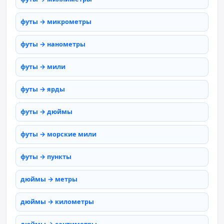
футы → микрометры
футы → нанометры
футы → мили
футы → ярды
футы → дюймы
футы → морские мили
футы → пункты
дюймы → метры
дюймы → километры