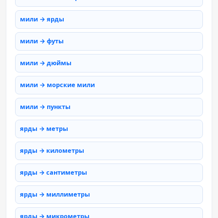
мили → ярды
мили → футы
мили → дюймы
мили → морские мили
мили → пункты
ярды → метры
ярды → километры
ярды → сантиметры
ярды → миллиметры
ярды → микрометры