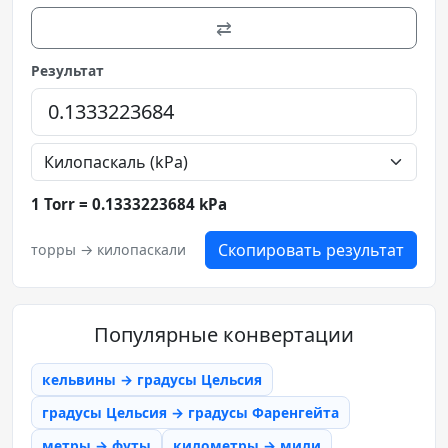
⇄
Результат
1 Torr = 0.1333223684 kPa
Скопировать результат
торры → килопаскали
Популярные конвертации
кельвины → градусы Цельсия
градусы Цельсия → градусы Фаренгейта
метры → футы
километры → мили