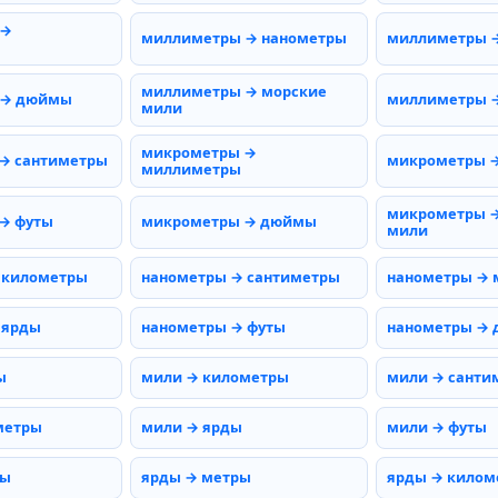
 →
миллиметры → нанометры
миллиметры 
миллиметры → морские
 → дюймы
миллиметры →
мили
микрометры →
→ сантиметры
микрометры 
миллиметры
микрометры →
→ футы
микрометры → дюймы
мили
 километры
нанометры → сантиметры
нанометры →
 ярды
нанометры → футы
нанометры →
ы
мили → километры
мили → санти
метры
мили → ярды
мили → футы
ты
ярды → метры
ярды → килом