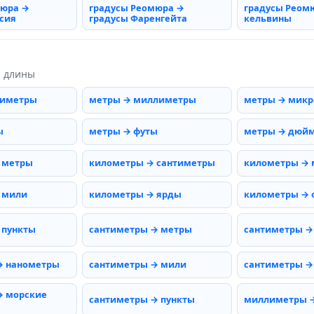
мюра →
градусы Реомюра →
градусы Реом
сия
градусы Фаренгейта
кельвины
ы длины
тиметры
метры → миллиметры
метры → мик
ы
метры → футы
метры → дюй
 метры
километры → сантиметры
километры →
 мили
километры → ярды
километры → 
 пункты
сантиметры → метры
сантиметры →
→ нанометры
сантиметры → мили
сантиметры →
→ морские
сантиметры → пункты
миллиметры 