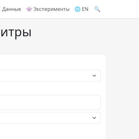
🔍
 Данные
👾 Эксперименты
🌐 EN
литры