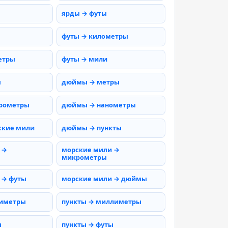
ярды → футы
футы → километры
етры
футы → мили
ы
дюймы → метры
рометры
дюймы → нанометры
ские мили
дюймы → пункты
 →
морские мили →
микрометры
 → футы
морские мили → дюймы
тиметры
пункты → миллиметры
ы
пункты → футы