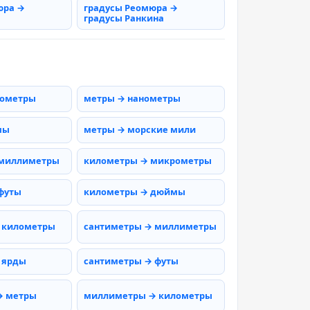
юра →
градусы Реомюра →
градусы Ранкина
рометры
метры → нанометры
мы
метры → морские мили
 миллиметры
километры → микрометры
футы
километры → дюймы
 километры
сантиметры → миллиметры
 ярды
сантиметры → футы
→ метры
миллиметры → километры