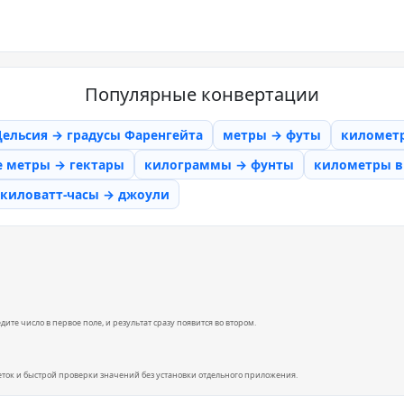
Популярные конвертации
Цельсия → градусы Фаренгейта
метры → футы
километ
е метры → гектары
килограммы → фунты
километры в 
киловатт-часы → джоули
те число в первое поле, и результат сразу появится во втором.
еток и быстрой проверки значений без установки отдельного приложения.