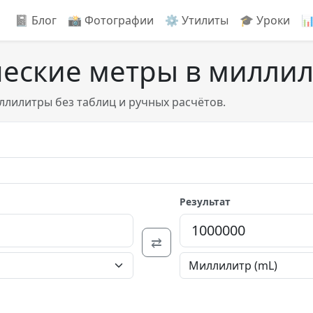
📓 Блог
📸️ Фотографии
⚙️ Утилиты
🎓 Уроки

ческие метры в милли
ллилитры без таблиц и ручных расчётов.
Результат
⇄