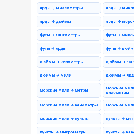
ярды → миллиметры
ярды → микр
ярды → дюймы
ярды → морс
футы → сантиметры
футы → милл
футы → ярды
футы → дюй
дюймы → километры
дюймы → сан
дюймы → мили
дюймы → яр
морские мил
морские мили → метры
километры
морские мили → нанометры
морские мил
морские мили → пункты
пункты → ме
пункты → микрометры
пункты → на