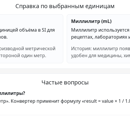
Справка по выбранным единицам
Миллилитр (mL)
иницей объёма в SI для
Миллилитр используется
зов.
рецептах, лабораториях 
роизводной метрической
История: миллилитр появ
стороной один метр.
удобен для медицины, хи
Частые вопросы
иллилитры?
р». Конвертер применит формулу «result = value × 1 / 1.