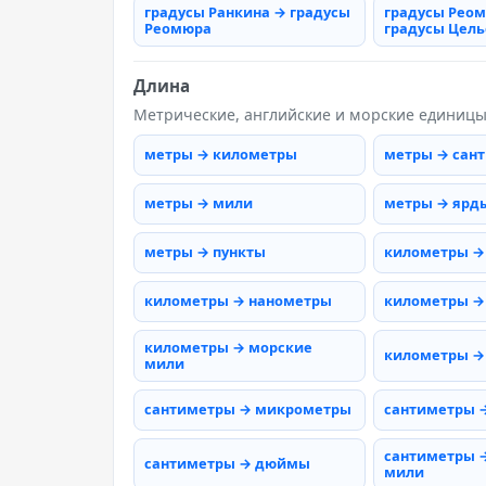
градусы Ранкина → градусы
градусы Рео
Реомюра
градусы Цель
Длина
Метрические, английские и морские единиц
метры → километры
метры → сан
метры → мили
метры → ярд
метры → пункты
километры →
километры → нанометры
километры →
километры → морские
километры →
мили
сантиметры → микрометры
сантиметры 
сантиметры 
сантиметры → дюймы
мили