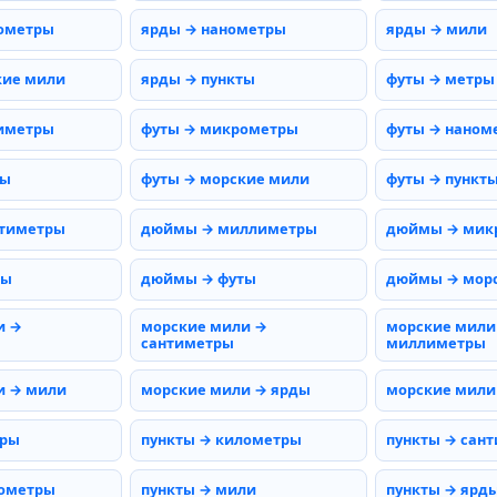
ометры
ярды → нанометры
ярды → мили
кие мили
ярды → пункты
футы → метры
иметры
футы → микрометры
футы → наном
мы
футы → морские мили
футы → пункт
тиметры
дюймы → миллиметры
дюймы → мик
ды
дюймы → футы
дюймы → мор
и →
морские мили →
морские мили
сантиметры
миллиметры
и → мили
морские мили → ярды
морские мили
тры
пункты → километры
пункты → сан
нометры
пункты → мили
пункты → ярд