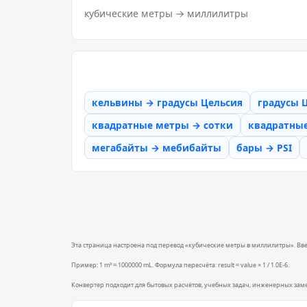
кубические метры → миллилитры
кельвины → градусы Цельсия
градусы 
квадратные метры → сотки
квадратны
мегабайты → мебибайты
бары → PSI
Эта страница настроена под перевод «кубические метры в миллилитры». Введи
Пример: 1 m³ = 1000000 mL. Формула пересчёта: result = value × 1 / 1.0E-6.
Конвертер подходит для бытовых расчётов, учебных задач, инженерных зам