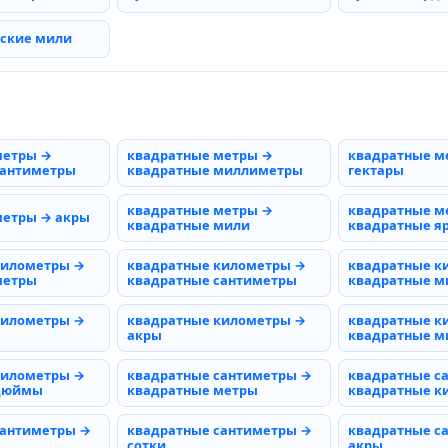
рские мили
метры →
квадратные метры →
квадратные м
сантиметры
квадратные миллиметры
гектары
квадратные метры →
квадратные м
метры → акры
квадратные мили
квадратные я
километры →
квадратные километры →
квадратные к
метры
квадратные сантиметры
квадратные 
километры →
квадратные километры →
квадратные к
акры
квадратные м
километры →
квадратные сантиметры →
квадратные с
 дюймы
квадратные метры
квадратные к
сантиметры →
квадратные сантиметры →
квадратные с
сотки
акры