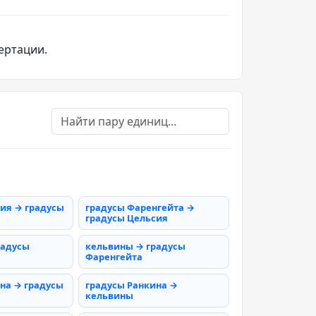
ертации.
ия → градусы
градусы Фаренгейта →
градусы Цельсия
радусы
кельвины → градусы
Фаренгейта
на → градусы
градусы Ранкина →
кельвины