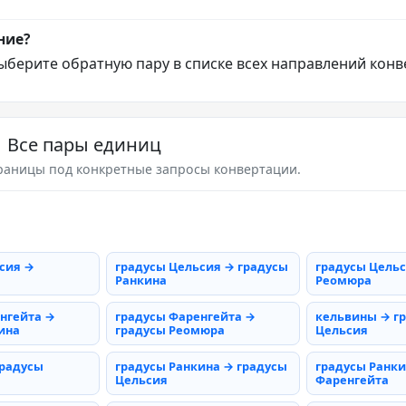
ние?
ыберите обратную пару в списке всех направлений конв
Все пары единиц
раницы под конкретные запросы конвертации.
сия →
градусы Цельсия → градусы
градусы Цельс
Ранкина
Реомюра
нгейта →
градусы Фаренгейта →
кельвины → г
ина
градусы Реомюра
Цельсия
градусы
градусы Ранкина → градусы
градусы Ранки
Цельсия
Фаренгейта