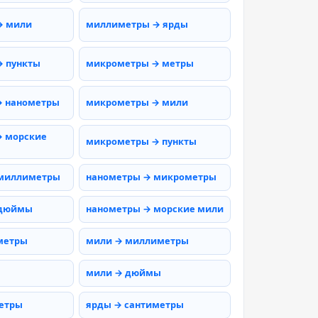
→ мили
миллиметры → ярды
 пункты
микрометры → метры
→ нанометры
микрометры → мили
 морские
микрометры → пункты
 миллиметры
нанометры → микрометры
 дюймы
нанометры → морские мили
метры
мили → миллиметры
мили → дюймы
етры
ярды → сантиметры