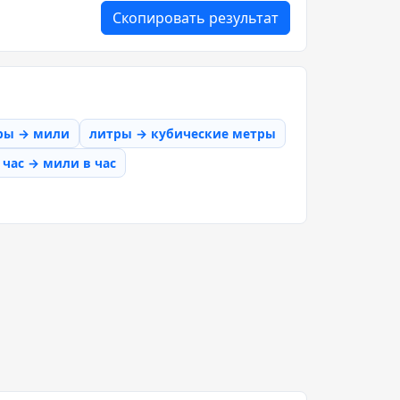
Скопировать результат
ры → мили
литры → кубические метры
час → мили в час