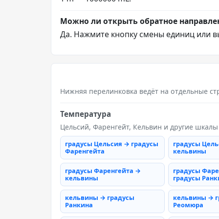
Можно ли открыть обратное направле
Да. Нажмите кнопку смены единиц или в
Нижняя перелинковка ведёт на отдельные ст
Температура
Цельсий, Фаренгейт, Кельвин и другие шкалы
градусы Цельсия → градусы
градусы Цель
Фаренгейта
кельвины
градусы Фаренгейта →
градусы Фаре
кельвины
градусы Ранк
кельвины → градусы
кельвины → 
Ранкина
Реомюра