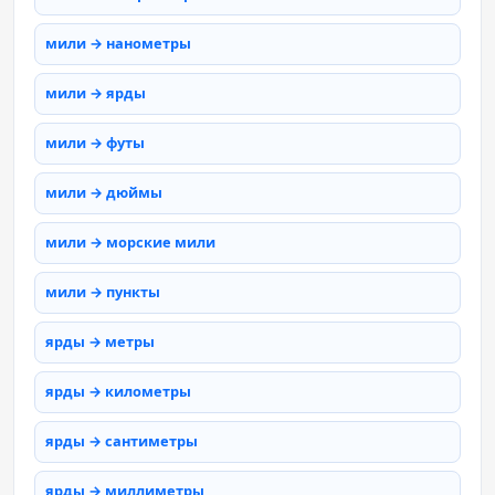
мили → нанометры
мили → ярды
мили → футы
мили → дюймы
мили → морские мили
мили → пункты
ярды → метры
ярды → километры
ярды → сантиметры
ярды → миллиметры