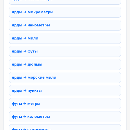
ярды → микрометры
ярды → нанометры
ярды → мили
ярды → футы
ярды → дюймы
ярды → морские мили
ярды → пункты
футы → метры
футы → километры
футы → сантиметры