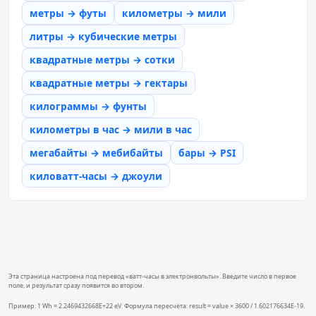
метры → футы
километры → мили
литры → кубические метры
квадратные метры → сотки
квадратные метры → гектары
килограммы → фунты
километры в час → мили в час
мегабайты → мебибайты
бары → PSI
киловатт-часы → джоули
Эта страница настроена под перевод «ватт-часы в электронвольты». Введите число в первое
поле, и результат сразу появится во втором.
Пример: 1 Wh = 2.2469432668E+22 eV. Формула пересчёта: result = value × 3600 / 1.602176634E-19.