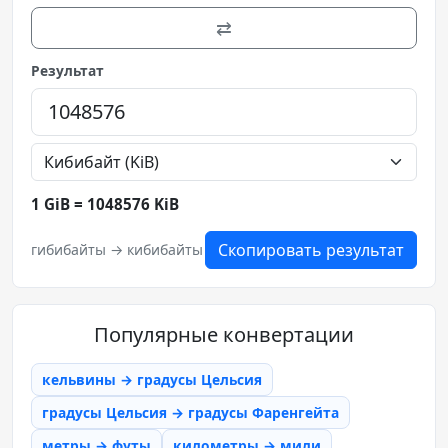
⇄
Результат
1 GiB = 1048576 KiB
Скопировать результат
гибибайты → кибибайты
Популярные конвертации
кельвины → градусы Цельсия
градусы Цельсия → градусы Фаренгейта
метры → футы
километры → мили