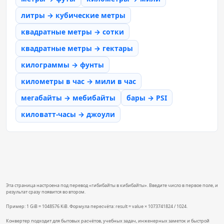
литры → кубические метры
квадратные метры → сотки
квадратные метры → гектары
килограммы → фунты
километры в час → мили в час
мегабайты → мебибайты
бары → PSI
киловатт-часы → джоули
Эта страница настроена под перевод «гибибайты в кибибайты». Введите число в первое поле, и
результат сразу появится во втором.
Пример: 1 GiB = 1048576 KiB. Формула пересчёта: result = value × 1073741824 / 1024.
Конвертер подходит для бытовых расчётов, учебных задач, инженерных заметок и быстрой