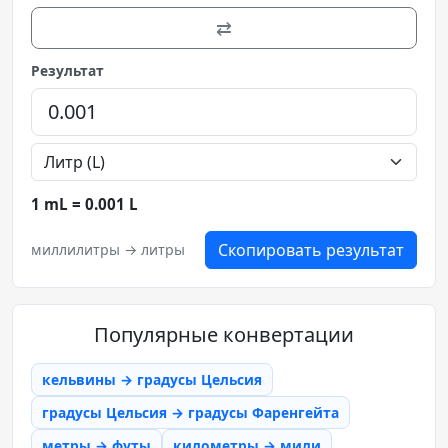
⇄
Результат
1 mL = 0.001 L
Скопировать результат
миллилитры → литры
Популярные конвертации
кельвины → градусы Цельсия
градусы Цельсия → градусы Фаренгейта
метры → футы
километры → мили