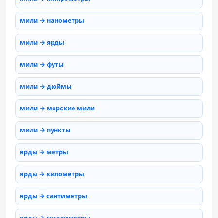
мили → нанометры
мили → ярды
мили → футы
мили → дюймы
мили → морские мили
мили → пункты
ярды → метры
ярды → километры
ярды → сантиметры
ярды → миллиметры