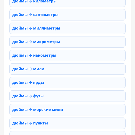
дюймы → километры
дюймы → сантиметры
дюймы → миллиметры
дюймы → микрометры
дюймы → нанометры
дюймы → мили
дюймы → ярды
дюймы → футы
дюймы → морские мили
дюймы → пункты