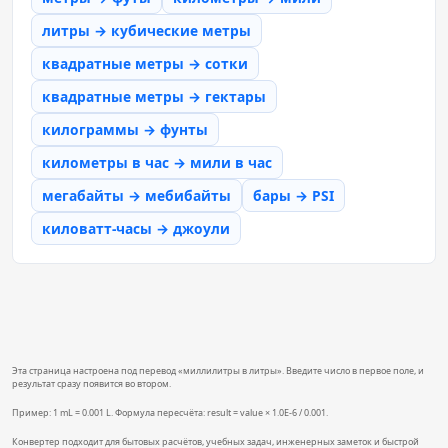
литры → кубические метры
квадратные метры → сотки
квадратные метры → гектары
килограммы → фунты
километры в час → мили в час
мегабайты → мебибайты
бары → PSI
киловатт-часы → джоули
Эта страница настроена под перевод «миллилитры в литры». Введите число в первое поле, и
результат сразу появится во втором.
Пример: 1 mL = 0.001 L. Формула пересчёта: result = value × 1.0E-6 / 0.001.
Конвертер подходит для бытовых расчётов, учебных задач, инженерных заметок и быстрой