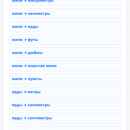
мили → микрометры
мили → нанометры
мили → ярды
мили → футы
мили → дюймы
мили → морские мили
мили → пункты
ярды → метры
ярды → километры
ярды → сантиметры