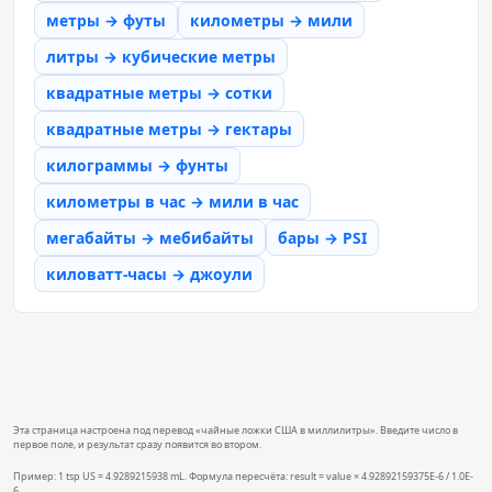
метры → футы
километры → мили
литры → кубические метры
квадратные метры → сотки
квадратные метры → гектары
килограммы → фунты
километры в час → мили в час
мегабайты → мебибайты
бары → PSI
киловатт-часы → джоули
Эта страница настроена под перевод «чайные ложки США в миллилитры». Введите число в
первое поле, и результат сразу появится во втором.
Пример: 1 tsp US = 4.9289215938 mL. Формула пересчёта: result = value × 4.92892159375E-6 / 1.0E-
6.