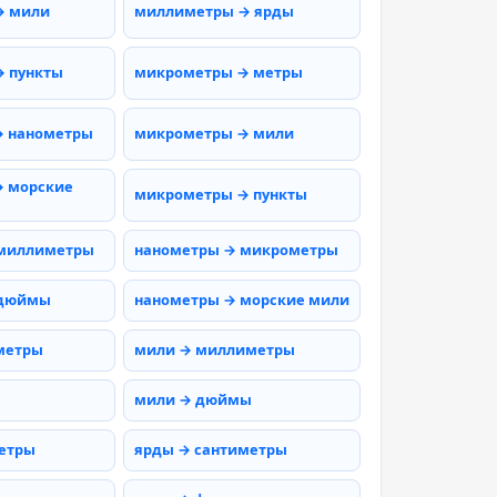
→ мили
миллиметры → ярды
 пункты
микрометры → метры
→ нанометры
микрометры → мили
 морские
микрометры → пункты
 миллиметры
нанометры → микрометры
 дюймы
нанометры → морские мили
метры
мили → миллиметры
мили → дюймы
етры
ярды → сантиметры