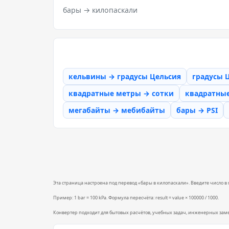
бары → килопаскали
кельвины → градусы Цельсия
градусы 
квадратные метры → сотки
квадратны
мегабайты → мебибайты
бары → PSI
Эта страница настроена под перевод «бары в килопаскали». Введите число в п
Пример: 1 bar = 100 kPa. Формула пересчёта: result = value × 100000 / 1000.
Конвертер подходит для бытовых расчётов, учебных задач, инженерных зам