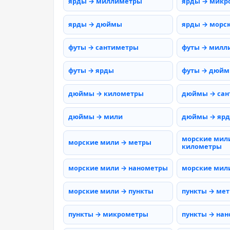
ярды → миллиметры
ярды → микр
ярды → дюймы
ярды → морс
футы → сантиметры
футы → милл
футы → ярды
футы → дюй
дюймы → километры
дюймы → сан
дюймы → мили
дюймы → яр
морские мил
морские мили → метры
километры
морские мили → нанометры
морские мил
морские мили → пункты
пункты → ме
пункты → микрометры
пункты → на