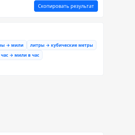
Скопировать результат
ры → мили
литры → кубические метры
час → мили в час