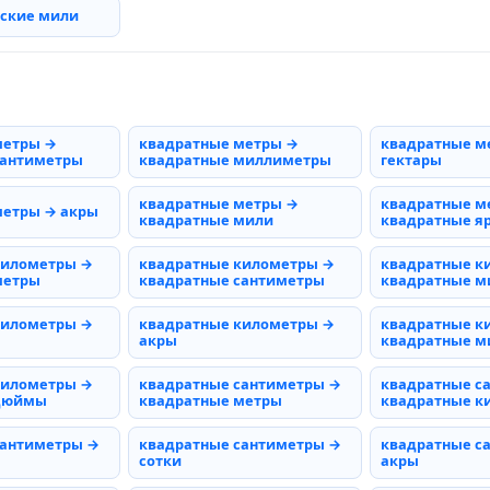
рские мили
метры →
квадратные метры →
квадратные м
сантиметры
квадратные миллиметры
гектары
квадратные метры →
квадратные м
метры → акры
квадратные мили
квадратные я
километры →
квадратные километры →
квадратные к
метры
квадратные сантиметры
квадратные 
километры →
квадратные километры →
квадратные к
акры
квадратные м
километры →
квадратные сантиметры →
квадратные с
 дюймы
квадратные метры
квадратные к
сантиметры →
квадратные сантиметры →
квадратные с
сотки
акры