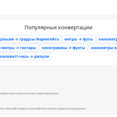
Популярные конвертации
Цельсия → градусы Фаренгейта
метры → футы
километ
е метры → гектары
килограммы → фунты
километры в 
киловатт-часы → джоули
ервое поле, и результат сразу появится во втором.
еток и быстрой проверки значений без установки отдельного приложения.