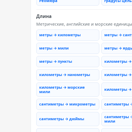
Реомюра
градусы Цель
Длина
Метрические, английские и морские единиц
метры → километры
метры → сан
метры → мили
метры → ярд
метры → пункты
километры →
километры → нанометры
километры →
километры → морские
километры →
мили
сантиметры → микрометры
сантиметры 
сантиметры 
сантиметры → дюймы
мили