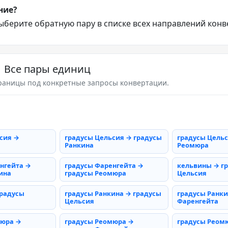
ние?
ыберите обратную пару в списке всех направлений конв
Все пары единиц
раницы под конкретные запросы конвертации.
сия →
градусы Цельсия → градусы
градусы Цельс
Ранкина
Реомюра
нгейта →
градусы Фаренгейта →
кельвины → г
ина
градусы Реомюра
Цельсия
градусы
градусы Ранкина → градусы
градусы Ранки
Цельсия
Фаренгейта
мюра →
градусы Реомюра →
градусы Реом