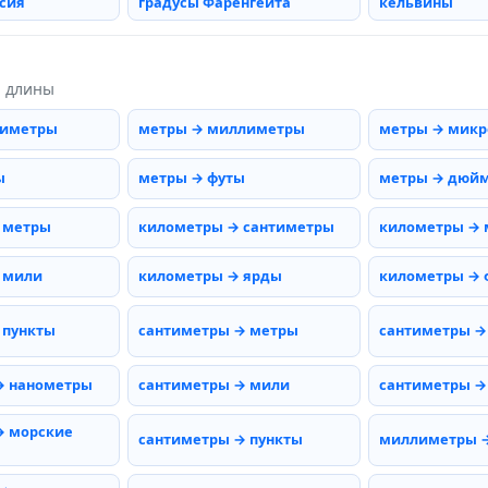
сия
градусы Фаренгейта
кельвины
ы длины
тиметры
метры → миллиметры
метры → мик
ы
метры → футы
метры → дюй
 метры
километры → сантиметры
километры →
 мили
километры → ярды
километры → 
 пункты
сантиметры → метры
сантиметры →
→ нанометры
сантиметры → мили
сантиметры →
→ морские
сантиметры → пункты
миллиметры 