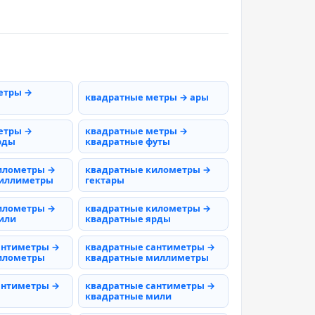
етры →
квадратные метры → ары
етры →
квадратные метры →
рды
квадратные футы
илометры →
квадратные километры →
миллиметры
гектары
илометры →
квадратные километры →
или
квадратные ярды
антиметры →
квадратные сантиметры →
илометры
квадратные миллиметры
антиметры →
квадратные сантиметры →
квадратные мили