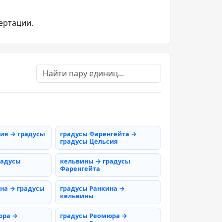
ертации.
ия → градусы
градусы Фаренгейта →
градусы Цельсия
радусы
кельвины → градусы
Фаренгейта
на → градусы
градусы Ранкина →
кельвины
юра →
градусы Реомюра →