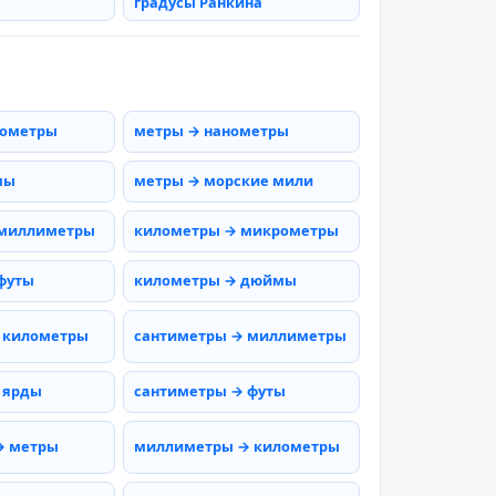
градусы Ранкина
рометры
метры → нанометры
мы
метры → морские мили
 миллиметры
километры → микрометры
футы
километры → дюймы
 километры
сантиметры → миллиметры
 ярды
сантиметры → футы
→ метры
миллиметры → километры