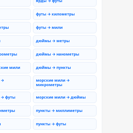
ярды → футы
футы → километры
етры
футы → мили
ы
дюймы → метры
рометры
дюймы → нанометры
ские мили
дюймы → пункты
 →
морские мили →
микрометры
 → футы
морские мили → дюймы
тиметры
пункты → миллиметры
ы
пункты → футы