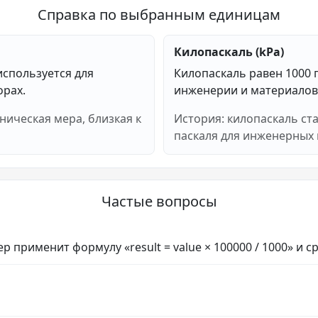
Справка по выбранным единицам
Килопаскаль (kPa)
используется для
Килопаскаль равен 1000 
орах.
инженерии и материалов
ническая мера, близкая к
История: килопаскаль ст
паскаля для инженерных 
Частые вопросы
р применит формулу «result = value × 100000 / 1000» и с