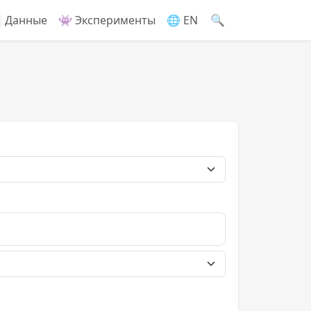
🔍
 Данные
👾 Эксперименты
🌐 EN