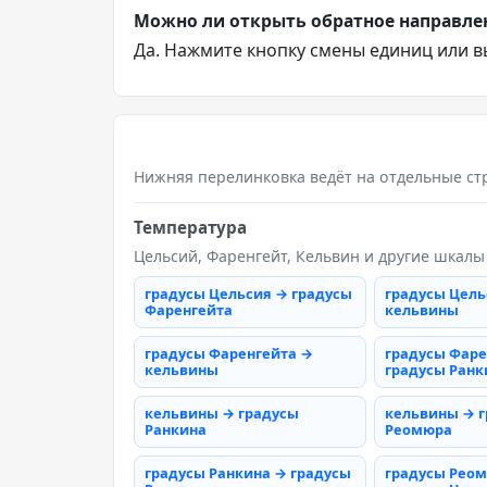
Можно ли открыть обратное направле
Да. Нажмите кнопку смены единиц или в
Нижняя перелинковка ведёт на отдельные ст
Температура
Цельсий, Фаренгейт, Кельвин и другие шкалы
градусы Цельсия → градусы
градусы Цель
Фаренгейта
кельвины
градусы Фаренгейта →
градусы Фаре
кельвины
градусы Ранк
кельвины → градусы
кельвины → 
Ранкина
Реомюра
градусы Ранкина → градусы
градусы Рео