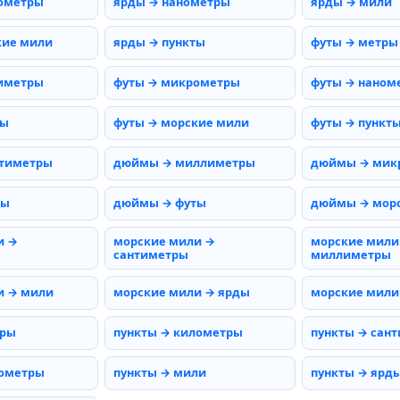
ометры
ярды → нанометры
ярды → мили
кие мили
ярды → пункты
футы → метры
иметры
футы → микрометры
футы → наном
мы
футы → морские мили
футы → пункт
тиметры
дюймы → миллиметры
дюймы → мик
ды
дюймы → футы
дюймы → мор
и →
морские мили →
морские мили
сантиметры
миллиметры
и → мили
морские мили → ярды
морские мили
тры
пункты → километры
пункты → сан
нометры
пункты → мили
пункты → ярд