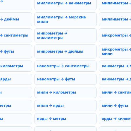
 →
миллиметры → нанометры
миллиметры 
миллиметры → морские
 → дюймы
миллиметры →
мили
микрометры →
→ сантиметры
микрометры 
миллиметры
микрометры →
→ футы
микрометры → дюймы
мили
 километры
нанометры → сантиметры
нанометры →
 ярды
нанометры → футы
нанометры →
ы
мили → километры
мили → санти
метры
мили → ярды
мили → футы
ты
ярды → метры
ярды → килом