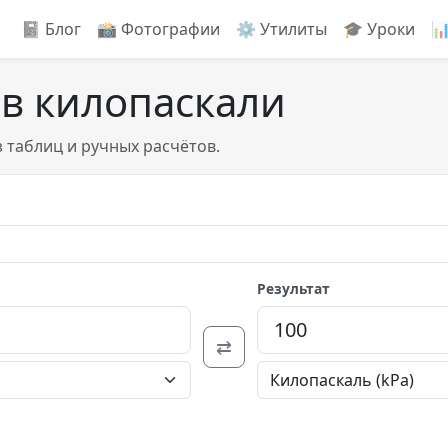
📓 Блог
📸️ Фотографии
⚙️ Утилиты
🎓 Уроки

 в килопаскали
 таблиц и ручных расчётов.
Результат
⇄