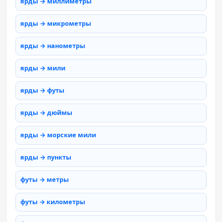
ярды → миллиметры
ярды → микрометры
ярды → нанометры
ярды → мили
ярды → футы
ярды → дюймы
ярды → морские мили
ярды → пункты
футы → метры
футы → километры