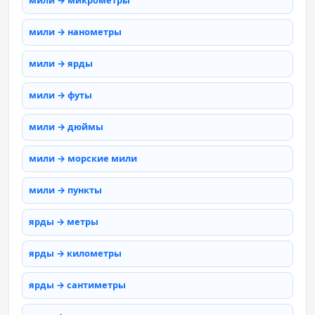
мили → микрометры
мили → нанометры
мили → ярды
мили → футы
мили → дюймы
мили → морские мили
мили → пункты
ярды → метры
ярды → километры
ярды → сантиметры