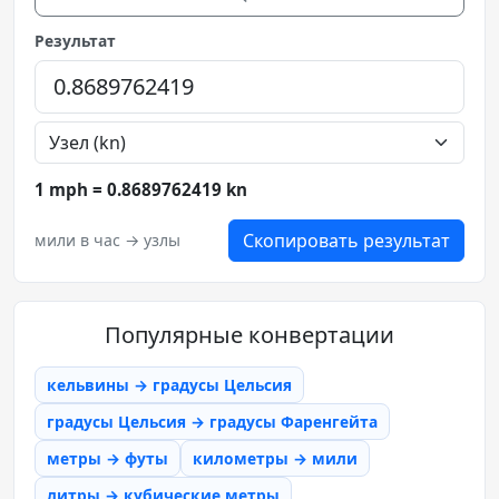
Результат
1 mph = 0.8689762419 kn
Скопировать результат
мили в час → узлы
Популярные конвертации
кельвины → градусы Цельсия
градусы Цельсия → градусы Фаренгейта
метры → футы
километры → мили
литры → кубические метры