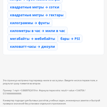
квадратные метры → сотки
квадратные метры → гектары
килограммы → фунты
километры в час → мили в час
мегабайты → мебибайты
бары → PSI
киловатт-часы → джоули
Эта страница настроена под перевод «мили в час в узлы». Введите число в первое поле, и
результат сразу появится во втором.
Пример: 1 mph = 0.8689762419 kn. Формула пересчёта: result = value × 0.44704 /
0.51444444444444.
Конвертер подходит для бытовых расчётов, учебных задач, инженерных заметок и быстрой
проверки значений без установки отдельного приложения.