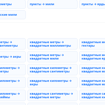
нометры
пункты → мили
пункты → ярд
рские мили
метры →
квадратные метры →
квадратные м
сантиметры
квадратные миллиметры
гектары
квадратные метры →
квадратные м
метры → акры
квадратные мили
квадратные я
километры →
квадратные километры →
квадратные к
метры
квадратные сантиметры
квадратные 
километры →
квадратные километры →
квадратные к
акры
квадратные м
километры →
квадратные сантиметры →
квадратные с
 дюймы
квадратные метры
квадратные к