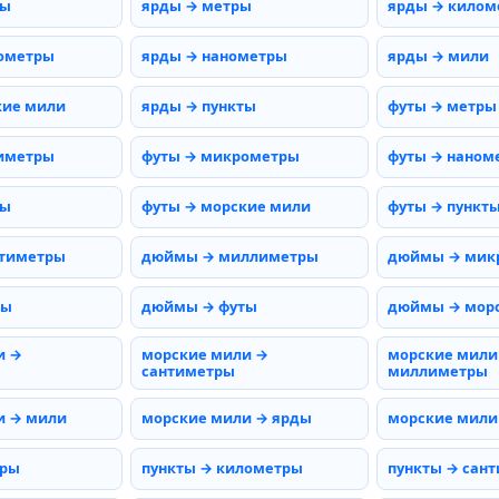
ты
ярды → метры
ярды → килом
ометры
ярды → нанометры
ярды → мили
кие мили
ярды → пункты
футы → метры
иметры
футы → микрометры
футы → наном
мы
футы → морские мили
футы → пункт
тиметры
дюймы → миллиметры
дюймы → мик
ды
дюймы → футы
дюймы → мор
и →
морские мили →
морские мили
сантиметры
миллиметры
и → мили
морские мили → ярды
морские мили
тры
пункты → километры
пункты → сан