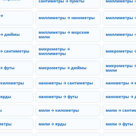
сантиметры → пункты
миллиметры 
 →
миллиметры → нанометры
миллиметры 
миллиметры → морские
 → дюймы
миллиметры →
мили
микрометры →
→ сантиметры
микрометры 
миллиметры
микрометры →
→ футы
микрометры → дюймы
мили
 километры
нанометры → сантиметры
нанометры →
 ярды
нанометры → футы
нанометры →
ы
мили → километры
мили → санти
метры
мили → ярды
мили → футы