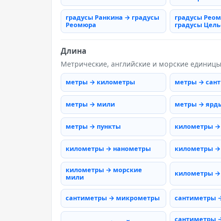
градусы Ранкина → градусы
градусы Рео
Реомюра
градусы Цель
Длина
Метрические, английские и морские единиц
метры → километры
метры → сан
метры → мили
метры → ярд
метры → пункты
километры →
километры → нанометры
километры →
километры → морские
километры →
мили
сантиметры → микрометры
сантиметры 
сантиметры 