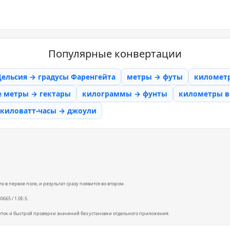
Популярные конвертации
Цельсия → градусы Фаренгейта
метры → футы
километ
е метры → гектары
килограммы → фунты
километры в 
киловатт-часы → джоули
 в первое поле, и результат сразу появится во втором.
665 / 1.0E-5.
еток и быстрой проверки значений без установки отдельного приложения.