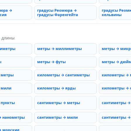
мюра →
градусы Реомюра →
градусы Реом
сия
градусы Фаренгейта
кельвины
ы длины
тиметры
метры → миллиметры
метры → мик
ы
метры → футы
метры → дюй
 метры
километры → сантиметры
километры →
 мили
километры → ярды
километры → 
 пункты
сантиметры → метры
сантиметры →
→ нанометры
сантиметры → мили
сантиметры →
→ морские