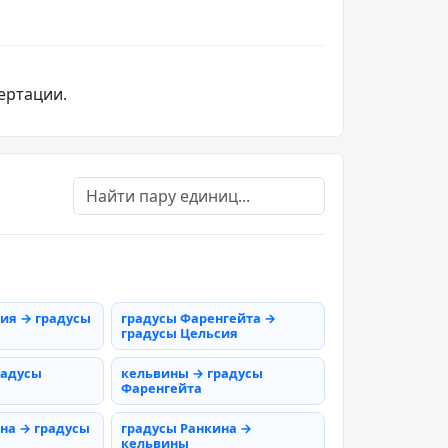
ертации.
ия → градусы
градусы Фаренгейта →
градусы Цельсия
радусы
кельвины → градусы
Фаренгейта
на → градусы
градусы Ранкина →
кельвины