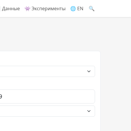
🔍
 Данные
👾 Эксперименты
🌐 EN