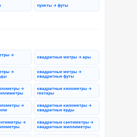
ы
пункты → футы
етры →
квадратные метры → ары
етры →
квадратные метры →
рды
квадратные футы
илометры →
квадратные километры →
миллиметры
гектары
илометры →
квадратные километры →
или
квадратные ярды
антиметры →
квадратные сантиметры →
илометры
квадратные миллиметры