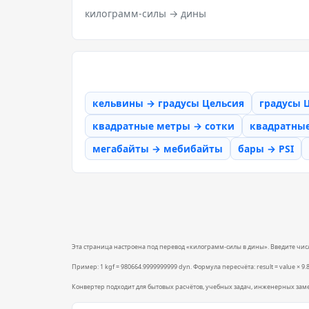
килограмм-силы → дины
кельвины → градусы Цельсия
градусы 
квадратные метры → сотки
квадратны
мегабайты → мебибайты
бары → PSI
Эта страница настроена под перевод «килограмм-силы в дины». Введите число
Пример: 1 kgf = 980664.9999999999 dyn. Формула пересчёта: result = value × 9.80
Конвертер подходит для бытовых расчётов, учебных задач, инженерных зам