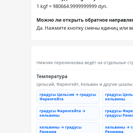
1 kgf = 980664.9999999999 dyn.
Можно ли открыть обратное направле
Да. Нажмите кнопку смены единиц или в
Нижняя перелинковка ведёт на отдельные ст
Температура
Цельсий, Фаренгейт, Кельвин и другие шкалы
градусы Цельсия → градусы
градусы Цель
Фаренгейта
кельвины
градусы Фаренгейта →
градусы Фаре
кельвины
градусы Ранк
кельвины → градусы
кельвины → 
Ранкина
Реомюра