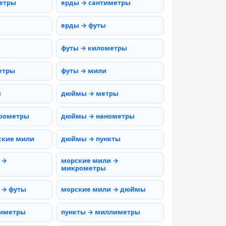
етры
ярды → сантиметры
ярды → футы
футы → километры
етры
футы → мили
ы
дюймы → метры
рометры
дюймы → нанометры
ские мили
дюймы → пункты
 →
морские мили →
микрометры
 → футы
морские мили → дюймы
тиметры
пункты → миллиметры