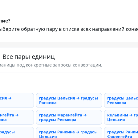
ние?
ыберите обратную пару в списке всех направлений конв
Все пары единиц
раницы под конкретные запросы конвертации.
сия →
градусы Цельсия → градусы
градусы Цельс
Ранкина
Реомюра
нгейта →
градусы Фаренгейта →
кельвины → г
ина
градусы Реомюра
Цельсия
градусы
градусы Ранкина → градусы
градусы Ранки
Цельсия
Фаренгейта