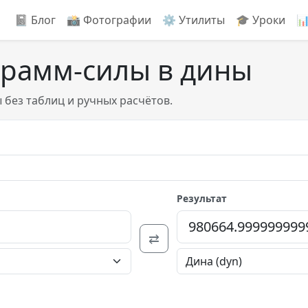
📓 Блог
📸️ Фотографии
⚙️ Утилиты
🎓 Уроки

грамм-силы в дины
 без таблиц и ручных расчётов.
Результат
⇄