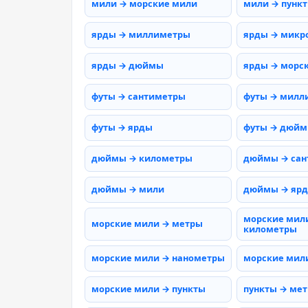
мили → морские мили
мили → пунк
ярды → миллиметры
ярды → микр
ярды → дюймы
ярды → морс
футы → сантиметры
футы → милл
футы → ярды
футы → дюй
дюймы → километры
дюймы → сан
дюймы → мили
дюймы → яр
морские мил
морские мили → метры
километры
морские мили → нанометры
морские мил
морские мили → пункты
пункты → ме