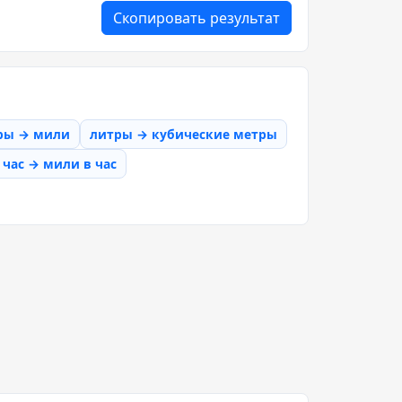
Скопировать результат
ры → мили
литры → кубические метры
час → мили в час