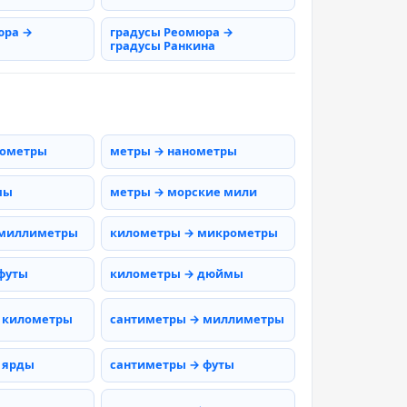
юра →
градусы Реомюра →
градусы Ранкина
рометры
метры → нанометры
мы
метры → морские мили
 миллиметры
километры → микрометры
футы
километры → дюймы
 километры
сантиметры → миллиметры
 ярды
сантиметры → футы