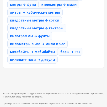
метры → футы
километры → мили
литры → кубические метры
квадратные метры → сотки
квадратные метры → гектары
килограммы → фунты
километры в час → мили в час
мегабайты → мебибайты
бары → PSI
киловатт-часы → джоули
Эта страница настроена под перевод «калории в киловатт-часы». Введите число в первое поле,
и результат сразу появится во втором.
Пример: 1 cal = 0.0000011622 kWh. Формула пересчёта: result = value × 4.184 / 3600000.