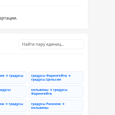
ертации.
ия → градусы
градусы Фаренгейта →
градусы Цельсия
радусы
кельвины → градусы
Фаренгейта
на → градусы
градусы Ранкина →
кельвины