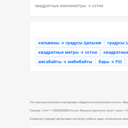
квадратные миллиметры → сотки
кельвины → градусы Цельсия
градусы 
квадратные метры → сотки
квадратны
мегабайты → мебибайты
бары → PSI
Эта страница настроена под перевод «квадратные миллиметры в сотки». Введи
Пример: 1 mm² = 1.0000000000E-8 сотка. Формула пересчёта: result = value × 1.0E
Конвертер подходит для бытовых расчётов, учебных задач, инженерных зам