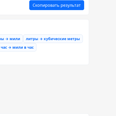
Скопировать результат
ры → мили
литры → кубические метры
час → мили в час