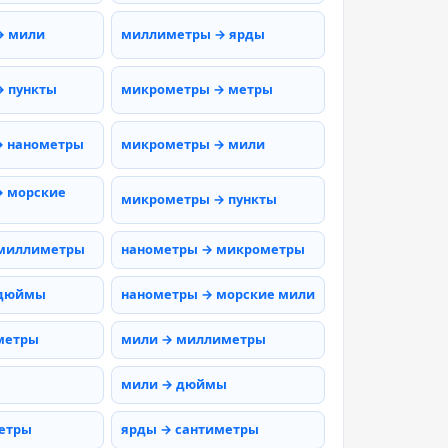
→ мили
миллиметры → ярды
 пункты
микрометры → метры
→ нанометры
микрометры → мили
 морские
микрометры → пункты
 миллиметры
нанометры → микрометры
 дюймы
нанометры → морские мили
метры
мили → миллиметры
мили → дюймы
етры
ярды → сантиметры