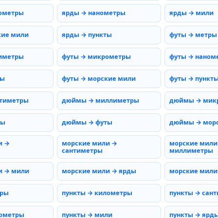
ометры
ярды → нанометры
ярды → мили
кие мили
ярды → пункты
футы → метры
иметры
футы → микрометры
футы → наном
мы
футы → морские мили
футы → пункт
тиметры
дюймы → миллиметры
дюймы → мик
ды
дюймы → футы
дюймы → мор
и →
морские мили →
морские мили
сантиметры
миллиметры
и → мили
морские мили → ярды
морские мили
тры
пункты → километры
пункты → сан
нометры
пункты → мили
пункты → ярд