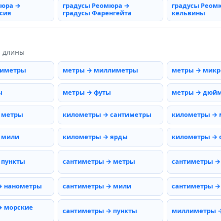
мюра →
градусы Реомюра →
градусы Реом
сия
градусы Фаренгейта
кельвины
ы длины
тиметры
метры → миллиметры
метры → мик
ы
метры → футы
метры → дюй
 метры
километры → сантиметры
километры →
 мили
километры → ярды
километры → 
 пункты
сантиметры → метры
сантиметры →
→ нанометры
сантиметры → мили
сантиметры →
→ морские
сантиметры → пункты
миллиметры 