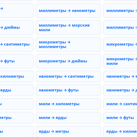
 →
миллиметры → нанометры
миллиметры 
миллиметры → морские
 → дюймы
миллиметры →
мили
микрометры →
→ сантиметры
микрометры 
миллиметры
микрометры →
→ футы
микрометры → дюймы
мили
 километры
нанометры → сантиметры
нанометры →
 ярды
нанометры → футы
нанометры →
ы
мили → километры
мили → санти
метры
мили → ярды
мили → футы
ты
ярды → метры
ярды → килом