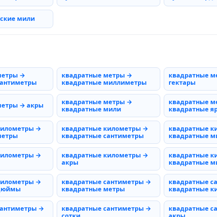
рские мили
метры →
квадратные метры →
квадратные м
сантиметры
квадратные миллиметры
гектары
квадратные метры →
квадратные м
метры → акры
квадратные мили
квадратные я
километры →
квадратные километры →
квадратные к
метры
квадратные сантиметры
квадратные 
километры →
квадратные километры →
квадратные к
акры
квадратные м
километры →
квадратные сантиметры →
квадратные с
 дюймы
квадратные метры
квадратные к
сантиметры →
квадратные сантиметры →
квадратные с
сотки
акры