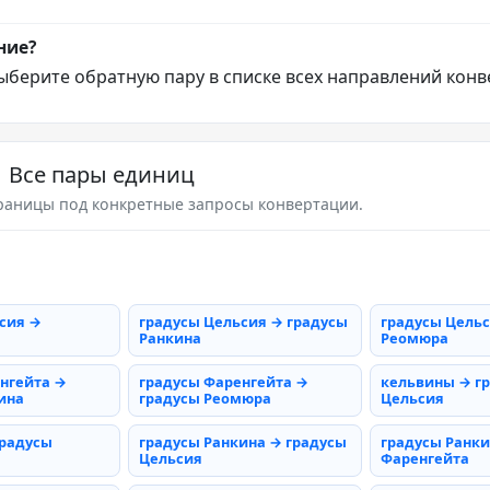
ние?
ыберите обратную пару в списке всех направлений конв
Все пары единиц
раницы под конкретные запросы конвертации.
сия →
градусы Цельсия → градусы
градусы Цельс
Ранкина
Реомюра
нгейта →
градусы Фаренгейта →
кельвины → г
ина
градусы Реомюра
Цельсия
градусы
градусы Ранкина → градусы
градусы Ранки
Цельсия
Фаренгейта