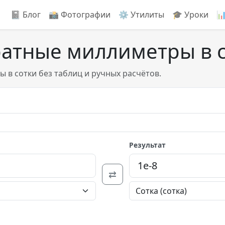
📓 Блог
📸️ Фотографии
⚙️ Утилиты
🎓 Уроки

ратные миллиметры в 
 в сотки без таблиц и ручных расчётов.
Результат
⇄