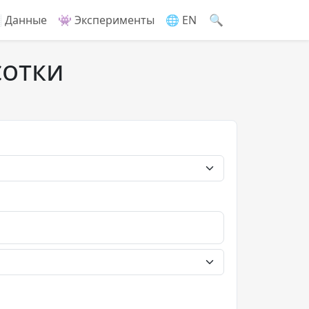
🔍
 Данные
👾 Эксперименты
🌐 EN
сотки