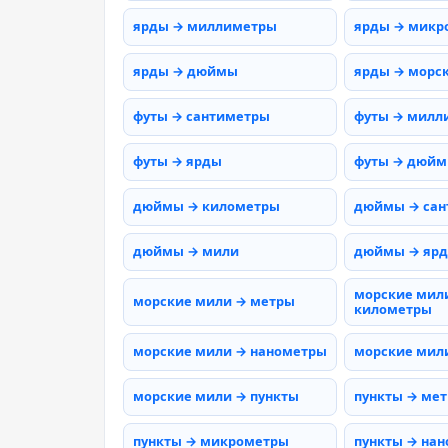
ярды → миллиметры
ярды → микр
ярды → дюймы
ярды → морс
футы → сантиметры
футы → милл
футы → ярды
футы → дюй
дюймы → километры
дюймы → сан
дюймы → мили
дюймы → яр
морские мил
морские мили → метры
километры
морские мили → нанометры
морские мил
морские мили → пункты
пункты → ме
пункты → микрометры
пункты → на