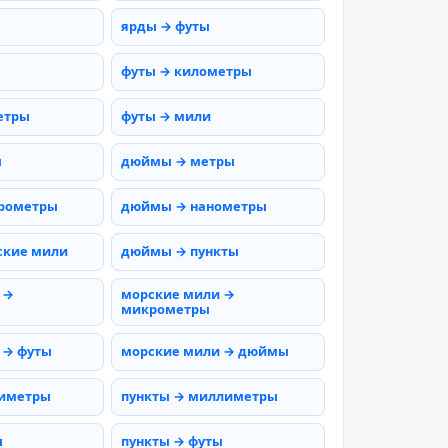
ярды → футы
футы → километры
етры
футы → мили
ы
дюймы → метры
рометры
дюймы → нанометры
ские мили
дюймы → пункты
 →
морские мили →
микрометры
 → футы
морские мили → дюймы
тиметры
пункты → миллиметры
ы
пункты → футы