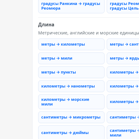
градусы Ранкина → градусы
градусы Рео
Реомюра
градусы Цель
Длина
Метрические, английские и морские единиц
метры → километры
метры → сан
метры → мили
метры → ярд
метры → пункты
километры →
километры → нанометры
километры →
километры → морские
километры →
мили
сантиметры → микрометры
сантиметры 
сантиметры 
сантиметры → дюймы
мили