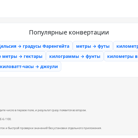
Популярные конвертации
Цельсия → градусы Фаренгейта
метры → футы
километ
е метры → гектары
килограммы → фунты
километры в 
киловатт-часы → джоули
те число в первое поле, и результат сразу появится во втором.
-6 / 100.
еток и быстрой проверки значений без установки отдельного приложения.