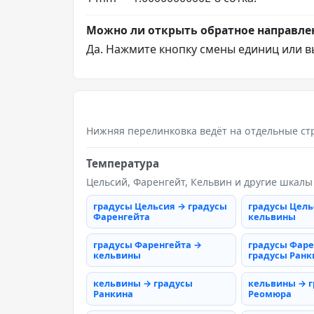
Можно ли открыть обратное направле
Да. Нажмите кнопку смены единиц или в
Нижняя перелинковка ведёт на отдельные ст
Температура
Цельсий, Фаренгейт, Кельвин и другие шкалы
градусы Цельсия → градусы
градусы Цель
Фаренгейта
кельвины
градусы Фаренгейта →
градусы Фаре
кельвины
градусы Ранк
кельвины → градусы
кельвины → 
Ранкина
Реомюра