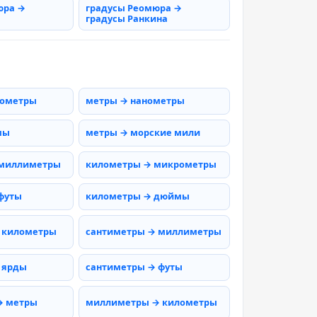
юра →
градусы Реомюра →
градусы Ранкина
рометры
метры → нанометры
мы
метры → морские мили
 миллиметры
километры → микрометры
футы
километры → дюймы
 километры
сантиметры → миллиметры
 ярды
сантиметры → футы
→ метры
миллиметры → километры