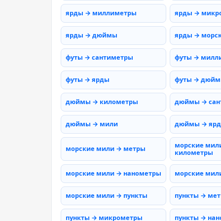
ярды → миллиметры
ярды → микр
ярды → дюймы
ярды → морс
футы → сантиметры
футы → милл
футы → ярды
футы → дюй
дюймы → километры
дюймы → сан
дюймы → мили
дюймы → яр
морские мил
морские мили → метры
километры
морские мили → нанометры
морские мил
морские мили → пункты
пункты → ме
пункты → микрометры
пункты → на