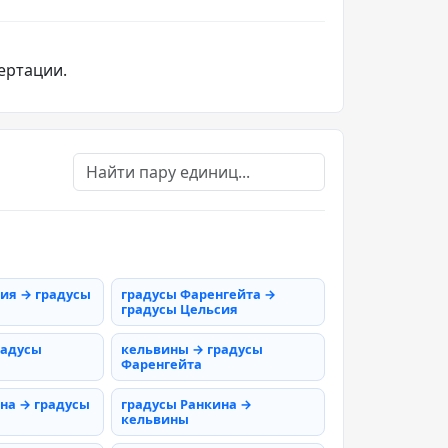
ертации.
ия → градусы
градусы Фаренгейта →
градусы Цельсия
радусы
кельвины → градусы
Фаренгейта
на → градусы
градусы Ранкина →
кельвины