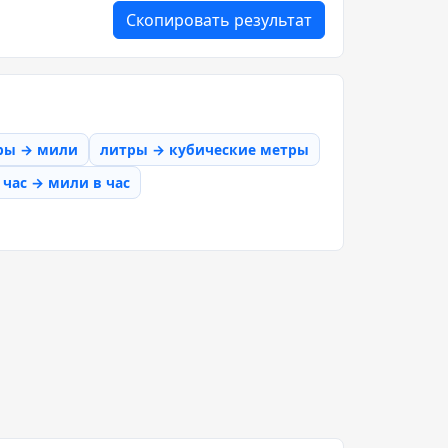
Скопировать результат
ры → мили
литры → кубические метры
час → мили в час