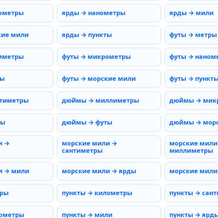
ометры
ярды → нанометры
ярды → мили
кие мили
ярды → пункты
футы → метры
иметры
футы → микрометры
футы → наном
мы
футы → морские мили
футы → пункт
тиметры
дюймы → миллиметры
дюймы → мик
ды
дюймы → футы
дюймы → мор
и →
морские мили →
морские мили
сантиметры
миллиметры
и → мили
морские мили → ярды
морские мили
тры
пункты → километры
пункты → сан
нометры
пункты → мили
пункты → ярд