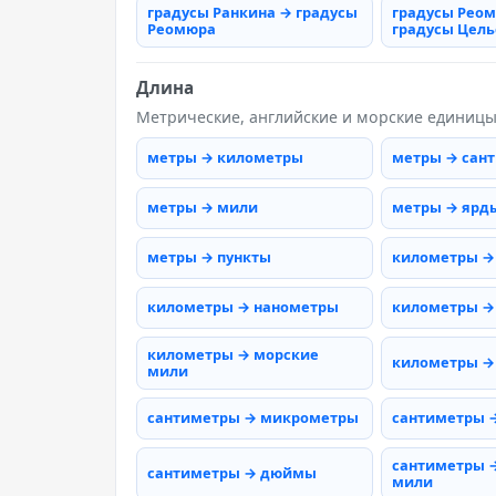
градусы Ранкина → градусы
градусы Рео
Реомюра
градусы Цель
Длина
Метрические, английские и морские единиц
метры → километры
метры → сан
метры → мили
метры → ярд
метры → пункты
километры →
километры → нанометры
километры →
километры → морские
километры →
мили
сантиметры → микрометры
сантиметры 
сантиметры 
сантиметры → дюймы
мили