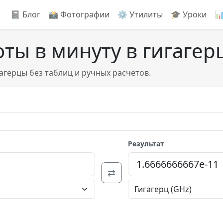
📓 Блог
📸️ Фотографии
⚙️ Утилиты
🎓 Уроки

ты в минуту в гигагер
агерцы без таблиц и ручных расчётов.
Результат
⇄