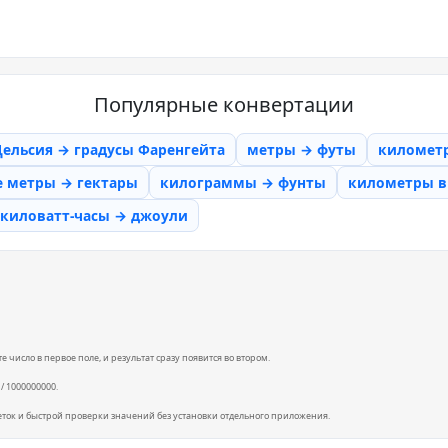
Популярные конвертации
Цельсия → градусы Фаренгейта
метры → футы
километ
е метры → гектары
килограммы → фунты
километры в 
киловатт-часы → джоули
 число в первое поле, и результат сразу появится во втором.
/ 1000000000.
еток и быстрой проверки значений без установки отдельного приложения.