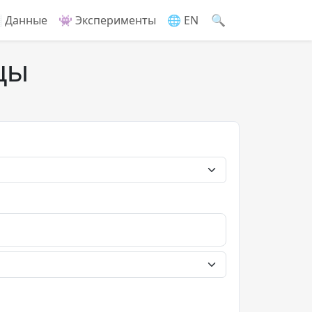
🔍
 Данные
👾 Эксперименты
🌐 EN
цы