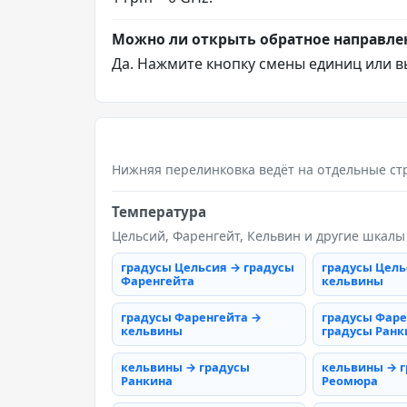
Можно ли открыть обратное направле
Да. Нажмите кнопку смены единиц или в
Нижняя перелинковка ведёт на отдельные ст
Температура
Цельсий, Фаренгейт, Кельвин и другие шкалы
градусы Цельсия → градусы
градусы Цель
Фаренгейта
кельвины
градусы Фаренгейта →
градусы Фаре
кельвины
градусы Ранк
кельвины → градусы
кельвины → 
Ранкина
Реомюра