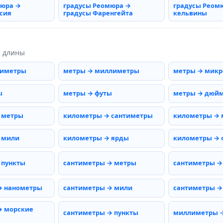
мюра →
градусы Реомюра →
градусы Реом
сия
градусы Фаренгейта
кельвины
ы длины
тиметры
метры → миллиметры
метры → мик
ы
метры → футы
метры → дюй
 метры
километры → сантиметры
километры →
 мили
километры → ярды
километры → 
 пункты
сантиметры → метры
сантиметры →
→ нанометры
сантиметры → мили
сантиметры →
→ морские
сантиметры → пункты
миллиметры 