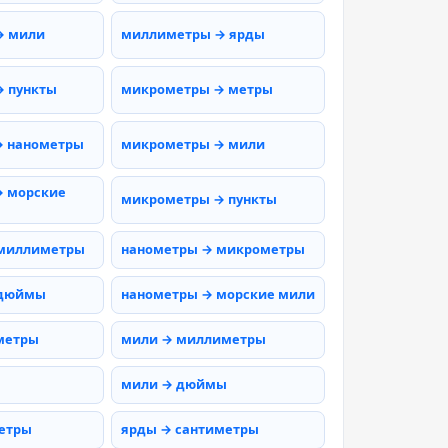
→ мили
миллиметры → ярды
 пункты
микрометры → метры
→ нанометры
микрометры → мили
 морские
микрометры → пункты
 миллиметры
нанометры → микрометры
 дюймы
нанометры → морские мили
метры
мили → миллиметры
мили → дюймы
етры
ярды → сантиметры