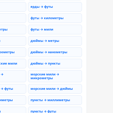
ярды → футы
футы → километры
етры
футы → мили
ы
дюймы → метры
рометры
дюймы → нанометры
ские мили
дюймы → пункты
 →
морские мили →
микрометры
 → футы
морские мили → дюймы
тиметры
пункты → миллиметры
ы
пункты → футы