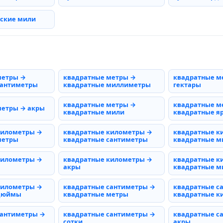
рские мили
метры →
квадратные метры →
квадратные м
сантиметры
квадратные миллиметры
гектары
квадратные метры →
квадратные м
метры → акры
квадратные мили
квадратные я
километры →
квадратные километры →
квадратные к
метры
квадратные сантиметры
квадратные 
километры →
квадратные километры →
квадратные к
акры
квадратные м
километры →
квадратные сантиметры →
квадратные с
 дюймы
квадратные метры
квадратные к
сантиметры →
квадратные сантиметры →
квадратные с
сотки
акры