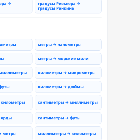
юра →
градусы Реомюра →
градусы Ранкина
рометры
метры → нанометры
мы
метры → морские мили
 миллиметры
километры → микрометры
футы
километры → дюймы
 километры
сантиметры → миллиметры
 ярды
сантиметры → футы
→ метры
миллиметры → километры