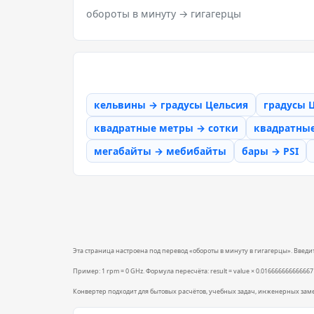
обороты в минуту → гигагерцы
кельвины → градусы Цельсия
градусы 
квадратные метры → сотки
квадратны
мегабайты → мебибайты
бары → PSI
Эта страница настроена под перевод «обороты в минуту в гигагерцы». Введите
Пример: 1 rpm = 0 GHz. Формула пересчёта: result = value × 0.016666666666667 
Конвертер подходит для бытовых расчётов, учебных задач, инженерных зам