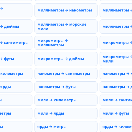
 →
миллиметры → нанометры
миллиметры 
миллиметры → морские
 → дюймы
миллиметры →
мили
микрометры →
→ сантиметры
микрометры 
миллиметры
микрометры →
→ футы
микрометры → дюймы
мили
 километры
нанометры → сантиметры
нанометры →
 ярды
нанометры → футы
нанометры →
ы
мили → километры
мили → санти
метры
мили → ярды
мили → футы
ты
ярды → метры
ярды → килом