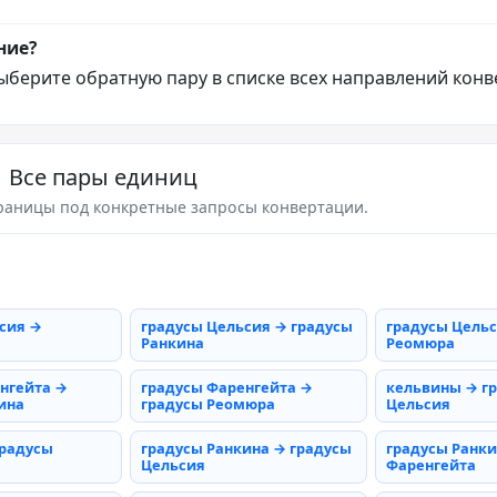
ние?
ыберите обратную пару в списке всех направлений конв
Все пары единиц
раницы под конкретные запросы конвертации.
сия →
градусы Цельсия → градусы
градусы Цельс
Ранкина
Реомюра
нгейта →
градусы Фаренгейта →
кельвины → г
ина
градусы Реомюра
Цельсия
градусы
градусы Ранкина → градусы
градусы Ранки
Цельсия
Фаренгейта