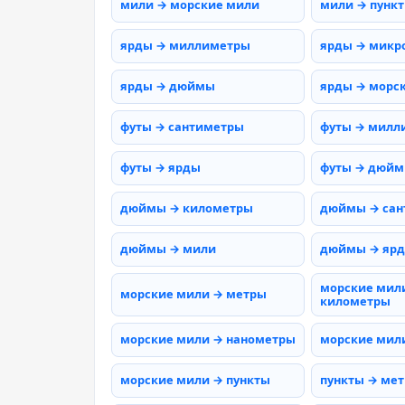
мили → морские мили
мили → пунк
ярды → миллиметры
ярды → микр
ярды → дюймы
ярды → морс
футы → сантиметры
футы → милл
футы → ярды
футы → дюй
дюймы → километры
дюймы → сан
дюймы → мили
дюймы → яр
морские мил
морские мили → метры
километры
морские мили → нанометры
морские мил
морские мили → пункты
пункты → ме