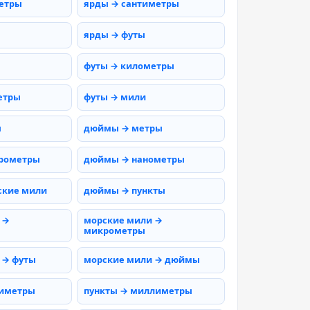
етры
ярды → сантиметры
ярды → футы
футы → километры
етры
футы → мили
ы
дюймы → метры
рометры
дюймы → нанометры
ские мили
дюймы → пункты
 →
морские мили →
микрометры
 → футы
морские мили → дюймы
тиметры
пункты → миллиметры