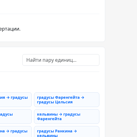
ертации.
ия → градусы
градусы Фаренгейта →
градусы Цельсия
радусы
кельвины → градусы
Фаренгейта
на → градусы
градусы Ранкина →
кельвины