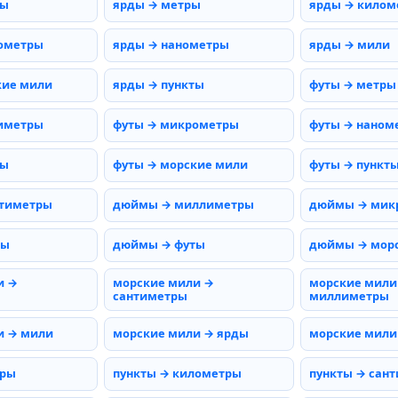
ты
ярды → метры
ярды → килом
ометры
ярды → нанометры
ярды → мили
кие мили
ярды → пункты
футы → метры
иметры
футы → микрометры
футы → наном
мы
футы → морские мили
футы → пункт
тиметры
дюймы → миллиметры
дюймы → мик
ды
дюймы → футы
дюймы → мор
и →
морские мили →
морские мили
сантиметры
миллиметры
и → мили
морские мили → ярды
морские мили
тры
пункты → километры
пункты → сан