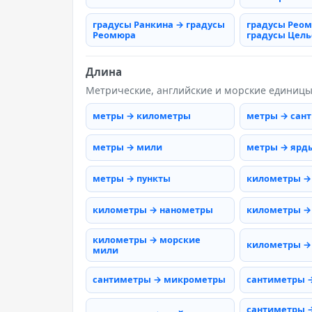
градусы Ранкина → градусы
градусы Рео
Реомюра
градусы Цель
Длина
Метрические, английские и морские единиц
метры → километры
метры → сан
метры → мили
метры → ярд
метры → пункты
километры →
километры → нанометры
километры →
километры → морские
километры →
мили
сантиметры → микрометры
сантиметры 
сантиметры 