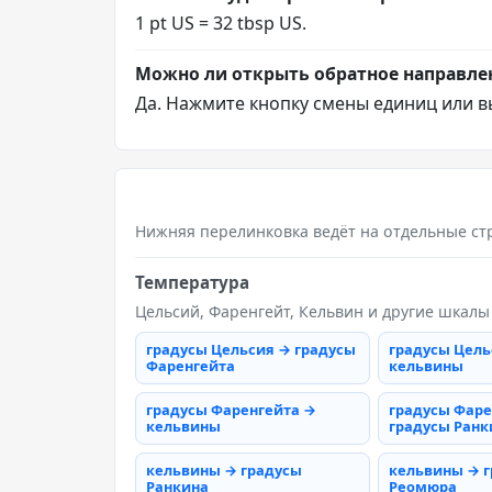
1 pt US = 32 tbsp US.
Можно ли открыть обратное направле
Да. Нажмите кнопку смены единиц или в
Нижняя перелинковка ведёт на отдельные ст
Температура
Цельсий, Фаренгейт, Кельвин и другие шкалы
градусы Цельсия → градусы
градусы Цель
Фаренгейта
кельвины
градусы Фаренгейта →
градусы Фаре
кельвины
градусы Ранк
кельвины → градусы
кельвины → 
Ранкина
Реомюра