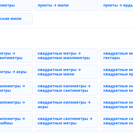
нометры
пункты → мили
пункты → ярд
рские мили
метры →
квадратные метры →
квадратные м
сантиметры
квадратные миллиметры
гектары
квадратные метры →
квадратные м
метры → акры
квадратные мили
квадратные я
километры →
квадратные километры →
квадратные к
метры
квадратные сантиметры
квадратные 
километры →
квадратные километры →
квадратные к
акры
квадратные м
километры →
квадратные сантиметры →
квадратные с
 дюймы
квадратные метры
квадратные к