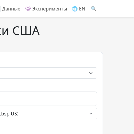
🔍
 Данные
👾 Эксперименты
🌐 EN
ки США