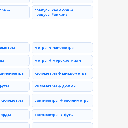
юра →
градусы Реомюра →
градусы Ранкина
рометры
метры → нанометры
мы
метры → морские мили
 миллиметры
километры → микрометры
футы
километры → дюймы
 километры
сантиметры → миллиметры
 ярды
сантиметры → футы