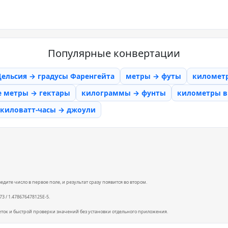
Популярные конвертации
Цельсия → градусы Фаренгейта
метры → футы
километ
е метры → гектары
килограммы → фунты
километры в 
киловатт-часы → джоули
ите число в первое поле, и результат сразу появится во втором.
73 / 1.478676478125E-5.
еток и быстрой проверки значений без установки отдельного приложения.