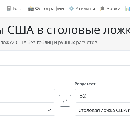
📓 Блог
📸️ Фотографии
⚙️ Утилиты
🎓 Уроки

ы США в столовые лож
ложки США без таблиц и ручных расчётов.
Результат
⇄