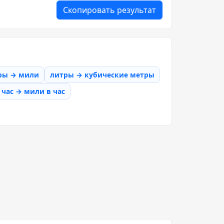
Скопировать результат
ры → мили
литры → кубические метры
час → мили в час