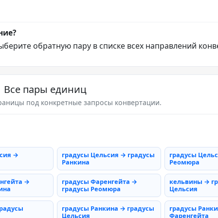
ние?
ыберите обратную пару в списке всех направлений конв
Все пары единиц
раницы под конкретные запросы конвертации.
сия →
градусы Цельсия → градусы
градусы Цельс
Ранкина
Реомюра
нгейта →
градусы Фаренгейта →
кельвины → г
ина
градусы Реомюра
Цельсия
градусы
градусы Ранкина → градусы
градусы Ранки
Цельсия
Фаренгейта