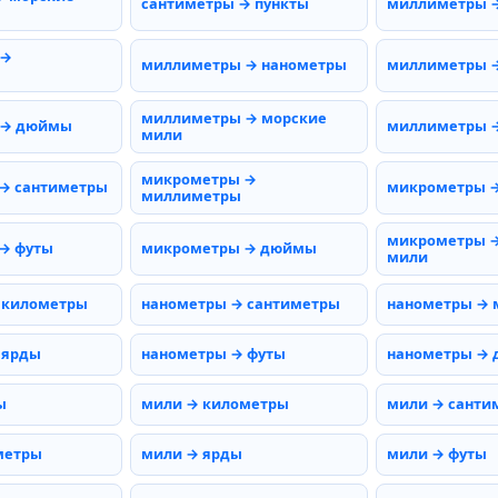
сантиметры → пункты
миллиметры 
 →
миллиметры → нанометры
миллиметры 
миллиметры → морские
 → дюймы
миллиметры →
мили
микрометры →
→ сантиметры
микрометры 
миллиметры
микрометры →
→ футы
микрометры → дюймы
мили
 километры
нанометры → сантиметры
нанометры →
 ярды
нанометры → футы
нанометры →
ы
мили → километры
мили → санти
метры
мили → ярды
мили → футы