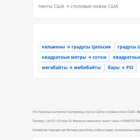
пинты США → столовые ложки США
кельвины → градусы Цельсия
градусы 
квадратные метры → сотки
квадратны
мегабайты → мебибайты
бары → PSI
Эта страница настроена под перевод «пинты США в столовые ложки США». Введ
Пример: 1 pt US = 32 tbsp US. Формула пересчёта: result = value × 0.0004731764
Конвертер подходит для бытовых расчётов, учебных задач, инженерных зам