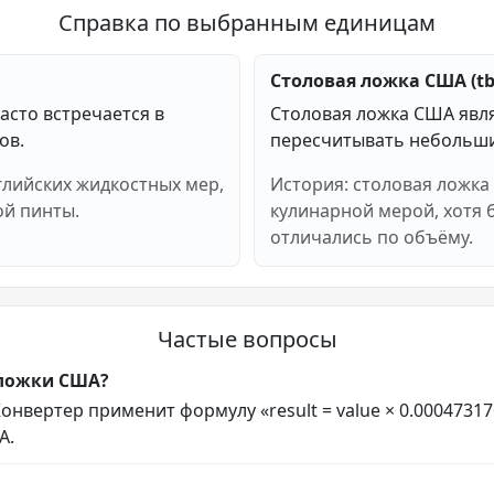
Справка по выбранным единицам
Столовая ложка США (tb
асто встречается в
Столовая ложка США явл
ов.
пересчитывать небольши
глийских жидкостных мер,
История: столовая ложка
ой пинты.
кулинарной мерой, хотя
отличались по объёму.
Частые вопросы
 ложки США?
нвертер применит формулу «result = value × 0.000473176
А.