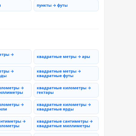
ы
пункты → футы
етры →
квадратные метры → ары
етры →
квадратные метры →
рды
квадратные футы
илометры →
квадратные километры →
миллиметры
гектары
илометры →
квадратные километры →
или
квадратные ярды
антиметры →
квадратные сантиметры →
илометры
квадратные миллиметры