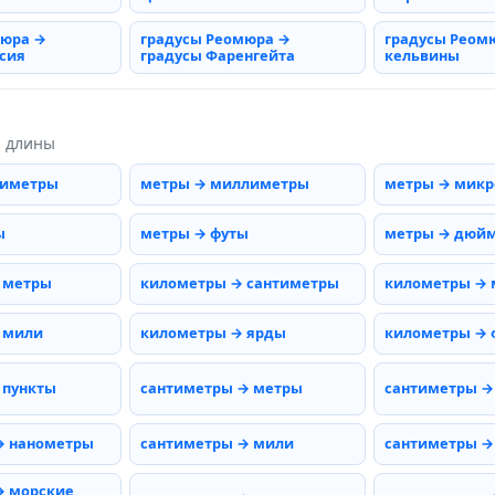
мюра →
градусы Реомюра →
градусы Реом
сия
градусы Фаренгейта
кельвины
ы длины
тиметры
метры → миллиметры
метры → мик
ы
метры → футы
метры → дюй
 метры
километры → сантиметры
километры →
 мили
километры → ярды
километры → 
 пункты
сантиметры → метры
сантиметры →
→ нанометры
сантиметры → мили
сантиметры →
→ морские