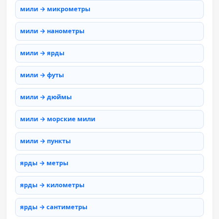
мили → микрометры
мили → нанометры
мили → ярды
мили → футы
мили → дюймы
мили → морские мили
мили → пункты
ярды → метры
ярды → километры
ярды → сантиметры