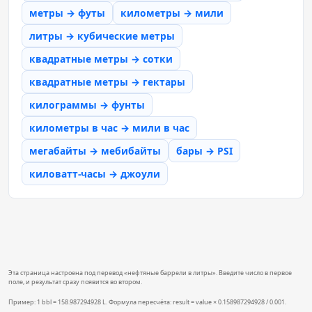
метры → футы
километры → мили
литры → кубические метры
квадратные метры → сотки
квадратные метры → гектары
килограммы → фунты
километры в час → мили в час
мегабайты → мебибайты
бары → PSI
киловатт-часы → джоули
Эта страница настроена под перевод «нефтяные баррели в литры». Введите число в первое
поле, и результат сразу появится во втором.
Пример: 1 bbl = 158.987294928 L. Формула пересчёта: result = value × 0.158987294928 / 0.001.