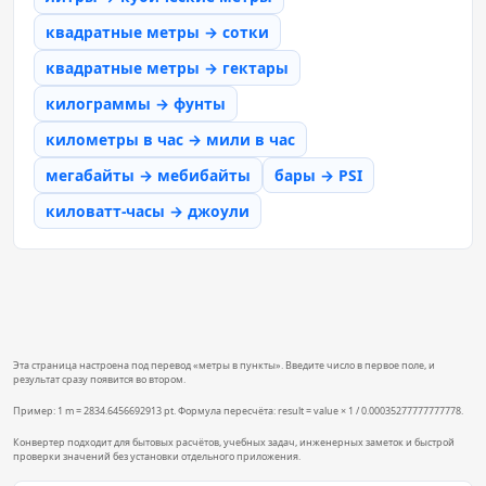
квадратные метры → сотки
квадратные метры → гектары
килограммы → фунты
километры в час → мили в час
мегабайты → мебибайты
бары → PSI
киловатт-часы → джоули
Эта страница настроена под перевод «метры в пункты». Введите число в первое поле, и
результат сразу появится во втором.
Пример: 1 m = 2834.6456692913 pt. Формула пересчёта: result = value × 1 / 0.00035277777777778.
Конвертер подходит для бытовых расчётов, учебных задач, инженерных заметок и быстрой
проверки значений без установки отдельного приложения.