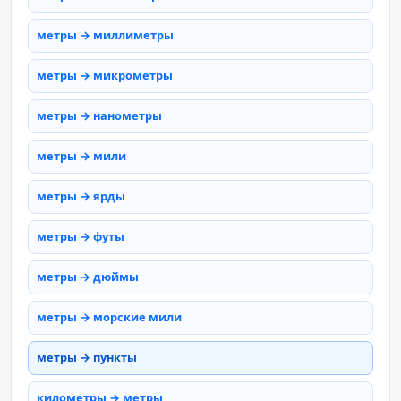
метры → миллиметры
метры → микрометры
метры → нанометры
метры → мили
метры → ярды
метры → футы
метры → дюймы
метры → морские мили
метры → пункты
километры → метры