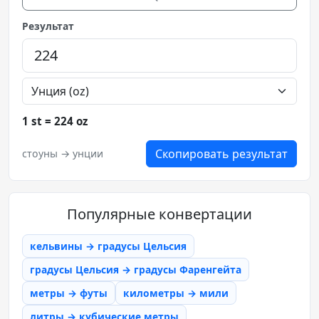
Результат
1 st = 224 oz
Скопировать результат
стоуны → унции
Популярные конвертации
кельвины → градусы Цельсия
градусы Цельсия → градусы Фаренгейта
метры → футы
километры → мили
литры → кубические метры