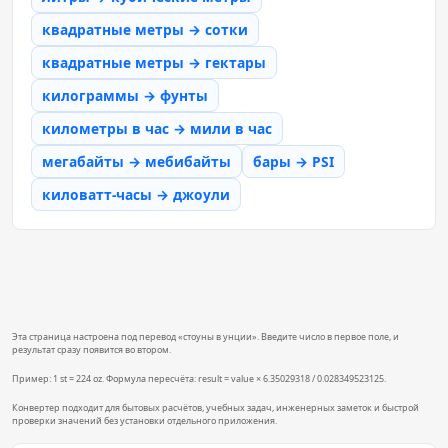
квадратные метры → сотки
квадратные метры → гектары
килограммы → фунты
километры в час → мили в час
мегабайты → мебибайты
бары → PSI
киловатт-часы → джоули
Эта страница настроена под перевод «стоуны в унции». Введите число в первое поле, и
результат сразу появится во втором.
Пример: 1 st = 224 oz. Формула пересчёта: result = value × 6.35029318 / 0.028349523125.
Конвертер подходит для бытовых расчётов, учебных задач, инженерных заметок и быстрой
проверки значений без установки отдельного приложения.