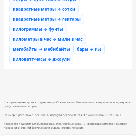
квадратные метры → сотки
квадратные метры → гектары
килограммы → фунты
километры в час → мили в час
мегабайты → мебибайты
бары → PSI
киловатт-часы → джоули
Эта страница настроена под перевод «PSI в паскали». Введите число в первое поле, и результат
сразу появится во втором.
Пример: 1 psi = 6894.757293168 Pa. Формула пересчёта: result = value × 6894.757293168 / 1.
Конвертер подходит для бытовых расчётов, учебных задач, инженерных заметок и быстрой
проверки значений без установки отдельного приложения.