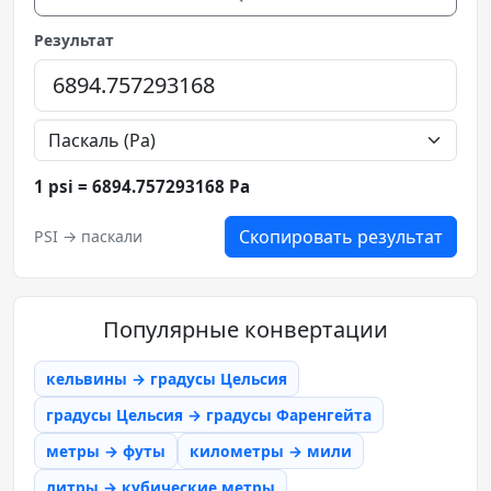
Результат
1 psi = 6894.757293168 Pa
Скопировать результат
PSI → паскали
Популярные конвертации
кельвины → градусы Цельсия
градусы Цельсия → градусы Фаренгейта
метры → футы
километры → мили
литры → кубические метры