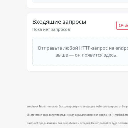
Входящие запросы
Очи
Пока нет запросов
Отправьте любой HTTP-запрос на endpo
выше — он появится здесь.
Webhook Tester помогает быстро проверить входящие webhook-запросы от Stripe
Инструмент сохраняет последние запросы для одного endpoint: HTTP method, пол
Endpoint предназначен для разработки и отладки. Не отправляйте туда постоя