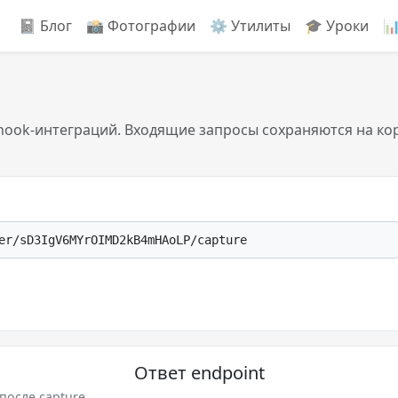
📓 Блог
📸️ Фотографии
⚙️ Утилиты
🎓 Уроки

ook-интеграций. Входящие запросы сохраняются на ко
er/sD3IgV6MYrOIMD2kB4mHAoLP/capture
Ответ endpoint
после capture.