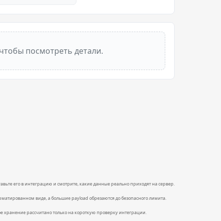
 чтобы посмотреть детали.
тавьте его в интеграцию и смотрите, какие данные реально приходят на сервер.
форматированном виде, а большие payload обрезаются до безопасного лимита.
ное хранение рассчитано только на короткую проверку интеграции.