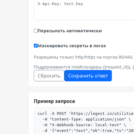
Пересылать автоматически
Маскировать секреты в логах
Разрешены только http/https на портах 80/443.
Поддерживаются плейсхолдеры {{request_id}}, {
Сбросить
Сохранить ответ
Пример запроса
curl -X POST 'https://legost.in/utilitie
  -H "Content-Type: application/json" \

  -H "X-Webhook-Source: local-test" \

  -d '{"event":"test","ok":true,"ts":"2