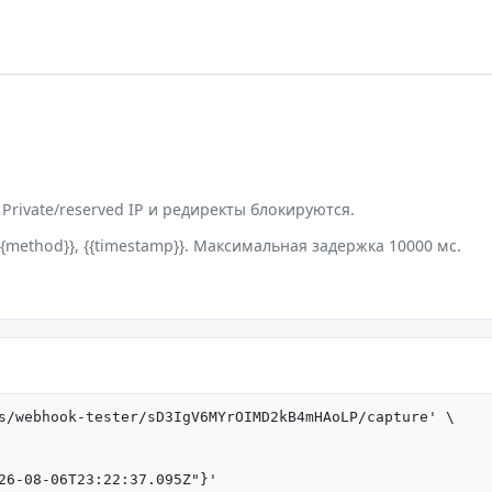
 Private/reserved IP и редиректы блокируются.
{method}}, {{timestamp}}. Максимальная задержка 10000 мс.
s/webhook-tester/sD3IgV6MYrOIMD2kB4mHAoLP/capture' \

026-08-06T23:22:37.095Z"}'