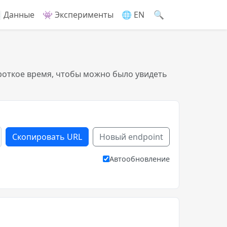
🔍
 Данные
👾 Эксперименты
🌐 EN
роткое время, чтобы можно было увидеть
Скопировать URL
Новый endpoint
Автообновление